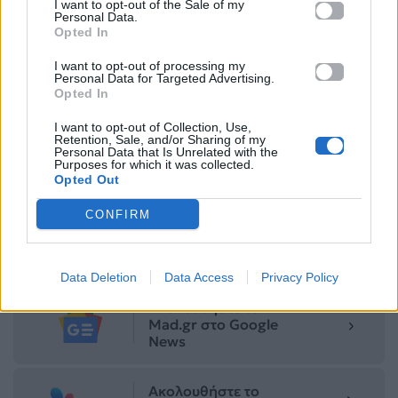
I want to opt-out of the Sale of my
Personal Data.
Opted In
I want to opt-out of processing my
Personal Data for Targeted Advertising.
Δες κι αυτό…
Opted In
I want to opt-out of Collection, Use,
Για σχόλια, μηνύματα ή φωτογραφικό υλικό
Retention, Sale, and/or Sharing of my
Personal Data that Is Unrelated with the
σχετικά με το
Mad.gr
, επισκεφτείτε μας στο
Purposes for which it was collected.
Facebook
, επικοινωνήστε μέσω
Twitter
ή
Opted Out
ακολουθήστε μας στο
Instagram
.
CONFIRM
Eurovision
Eurovision 2026
Sing for Greece 2026
ΓΙΩΡΓΟΣ
ΚΑΠΟΥΤΖΙΔΗΣ
Κατερινά Βρανά
ΜΠΕΤΤΥ ΜΑΓΓΙΡΑ
Data Deletion
Data Access
Privacy Policy
Ακολουθήστε το
Mad.gr στο Google
News
Ακολουθήστε το