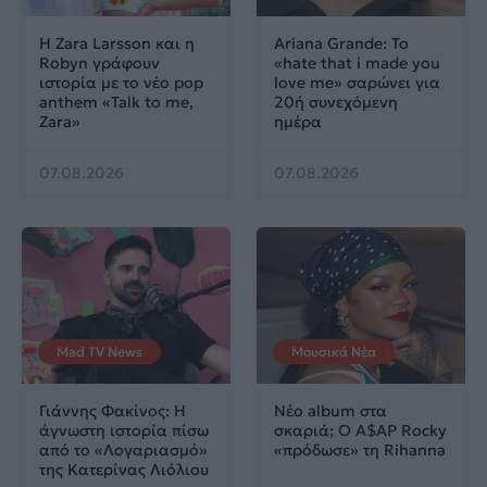
Η Zara Larsson και η
Ariana Grande: Το
Robyn γράφουν
«hate that i made you
ιστορία με το νέο pop
love me» σαρώνει για
anthem «Talk to me,
20ή συνεχόμενη
Zara»
ημέρα
07.08.2026
07.08.2026
Mad TV News
Μουσικά Νέα
Γιάννης Φακίνος: Η
Νέο album στα
άγνωστη ιστορία πίσω
σκαριά; Ο A$AP Rocky
από το «Λογαριασμό»
«πρόδωσε» τη Rihanna
της Κατερίνας Λιόλιου