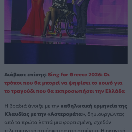
Διάβασε επίσης:
Sing for Greece 2026: Οι
τρόποι που θα μπορεί να ψηφίσει το κοινό για
το τραγούδι που θα εκπροσωπήσει την Ελλάδα
Η βραδιά άνοιξε με την
καθηλωτική ερμηνεία της
Κλαυδίας με την «Αστερομάτα»
, δημιουργώντας
από τα πρώτα λεπτά μια φορτισμένη, σχεδόν
τελετουργική ατμόσφαιρα στο στούντιο. Η σκηνική