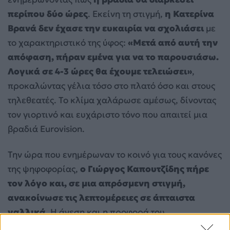
περίπου δύο ώρες
. Εκείνη τη στιγμή,
η Κατερίνα
Βρανά δεν έχασε την ευκαιρία να σχολιάσει
με
το χαρακτηριστικό της ύφος:
«Μετά από αυτή την
απόφαση, πήραν εμένα για να το παρουσιάσω.
Λογικά σε 4-3 ώρες θα έχουμε τελειώσει»
,
προκαλώντας γέλια τόσο στο πλατό όσο και στους
τηλεθεατές. Το κλίμα χαλάρωσε αμέσως, δίνοντας
τον γιορτινό και ευχάριστο τόνο που απαιτεί μια
βραδιά Eurovision.
Την ώρα που ενημέρωναν το κοινό για τους κανόνες
της ψηφοφορίας,
ο Γιώργος Καπουτζίδης πήρε
τον λόγο και, σε μια απρόσμενη στιγμή,
ανακοίνωσε τις λεπτομέρειες σε άπταιστα
γαλλικά.
Η άνεση και η προφορά του
εντυπωσίασαν το πλατό, αλλά δεν έλειψε και το