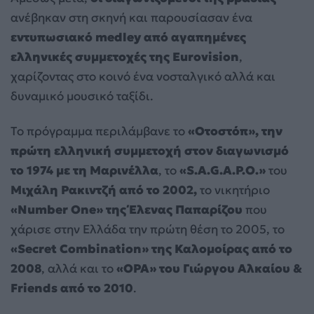
ανέβηκαν στη σκηνή και παρουσίασαν ένα
εντυπωσιακό medley από αγαπημένες
ελληνικές συμμετοχές της Eurovision
,
χαρίζοντας στο κοινό ένα νοσταλγικό αλλά και
δυναμικό μουσικό ταξίδι.
Το πρόγραμμα περιλάμβανε το
«Οτοστόπ», την
πρώτη ελληνική συμμετοχή στον διαγωνισμό
το 1974 με τη Μαρινέλλα
, το
«S.A.G.A.P.O.»
του
Μιχάλη Ρακιντζή από το 2002,
το νικητήριο
«Number One» της Έλενας Παπαρίζου
που
χάρισε στην Ελλάδα την πρώτη θέση το 2005, το
«Secret Combination» της Καλομοίρας από το
2008
, αλλά και το
«OPA» του Γιώργου Αλκαίου &
Friends από το 2010
.