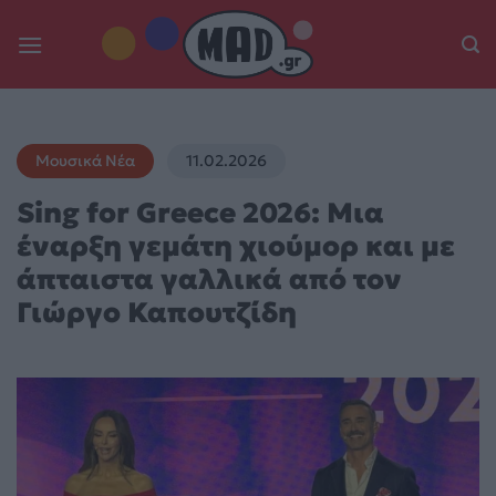
Skip
to
content
Μουσικά Νέα
11.02.2026
Sing for Greece 2026: Μια
έναρξη γεμάτη χιούμορ και με
άπταιστα γαλλικά από τον
Γιώργο Καπουτζίδη