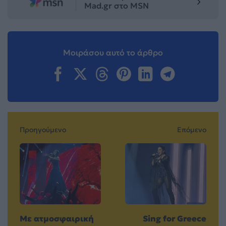
Mad.gr στο MSN
Μοιράσου αυτό το άρθρο
Προηγούμενο
Επόμενο
Με ατμοσφαιρική
Sing for Greece