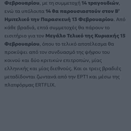
Φεβρουαρίου
, με τη συμμετοχή
14 τραγουδιών
,
ενώ τα υπόλοιπα
14 θα παρουσιαστούν στον Β’
Ημιτελικό την Παρασκευή 13 Φεβρουαρίου
. Από
κάθε βραδιά, επτά συμμετοχές θα πάρουν το
εισιτήριο για τον
Μεγάλο Τελικό της Κυριακής 15
Φεβρουαρίου
, όπου το τελικό αποτέλεσμα θα
προκύψει από τον συνδυασμό της ψήφου του
κοινού και δύο κριτικών επιτροπών, μίας
ελληνικής και μίας διεθνούς. Και οι τρεις βραδιές
μεταδίδονται ζωντανά από την ΕΡΤ1 και μέσω της
πλατφόρμας ERTFLIX.