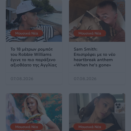
Μουσικά Νέα
Μουσικά Νέα
Το 18 μέτρων ρομπότ
Sam Smith:
του Robbie Williams
Επιστρέφει με το νέο
έγινε το πιο παράξενο
heartbreak anthem
αξιοθέατο της Αγγλίας
«When he’s gone»
07.08.2026
07.08.2026
Μουσικά Νέα
Μουσικά Νέα