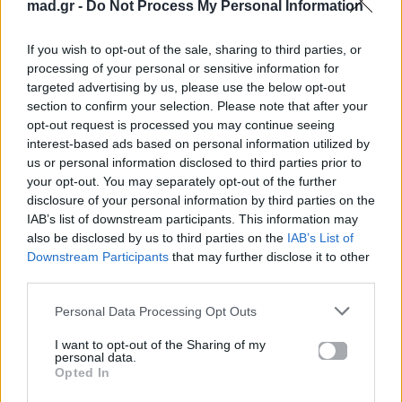
mad.gr -
Do Not Process My Personal Information
χιούμορ, με τη
Μπέττυ Μαγγίρα να σχολιάζει
γελώντας ότι τον βρήκε ακόμα πιο γοητευτικό
.
If you wish to opt-out of the sale, sharing to third parties, or
Η στιγμή έδωσε στη βραδιά έναν αέρα διεθνούς
processing of your personal or sensitive information for
targeted advertising by us, please use the below opt-out
διοργάνωσης, υπενθυμίζοντας ότι η Eurovision είναι
section to confirm your selection. Please note that after your
πάνω απ’ όλα ένας ευρωπαϊκός θεσμός.
opt-out request is processed you may continue seeing
interest-based ads based on personal information utilized by
Διάβασε επίσης:
Με ατμοσφαιρική Αστερομάτα,
us or personal information disclosed to third parties prior to
your opt-out. You may separately opt-out of the further
η Κλαυδία άνοιξε η σκηνή του Sing for Greece
disclosure of your personal information by third parties on the
IAB’s list of downstream participants. This information may
also be disclosed by us to third parties on the
IAB’s List of
Downstream Participants
that may further disclose it to other
third parties.
Personal Data Processing Opt Outs
I want to opt-out of the Sharing of my
personal data.
Opted In