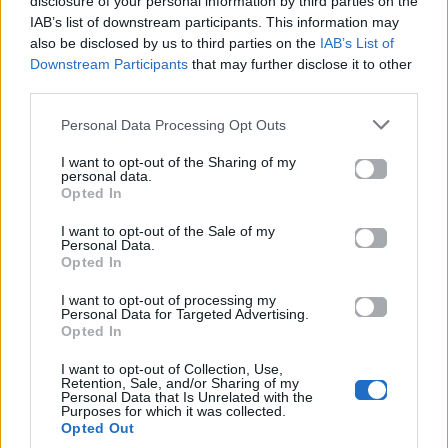
disclosure of your personal information by third parties on the
out συναυλίες στην
ημερομηνία της
IAB’s list of downstream participants. This information may
also be disclosed by us to third parties on the
IAB’s List of
Αμερική σε ένα
πρεμιέρας στον
Downstream Participants
that may further disclose it to other
απολαυστικό
ΑΝΤ1
third parties.
ντοκιμαντέρ
09.02.2026
Personal Data Processing Opt Outs
09.02.2026
I want to opt-out of the Sharing of my
personal data.
Opted In
I want to opt-out of the Sale of my
Βιογραφικά
Personal Data.
Ελλήνων
Opted In
Καλλιτεχνών
I want to opt-out of processing my
Personal Data for Targeted Advertising.
με πληροφορίες για
Opted In
δισκογραφία, πορεία
I want to opt-out of Collection, Use,
και σημαντικές στιγμές
Retention, Sale, and/or Sharing of my
τους στην ελληνική
Personal Data that Is Unrelated with the
Purposes for which it was collected.
μουσική σκηνή
Opted Out