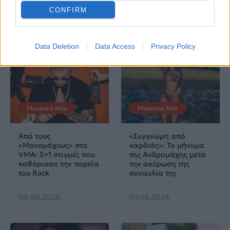
CONFIRM
Δες επίσης
Data Deletion
Data Access
Privacy Policy
Μουσικά Νέα
Μουσικά Νέα
Από τους
«Συγγνώμη από
«Μονομάχους» στα
καρδιάς»: Το μήνυμα
VMA: 5+1 στιγμές που
της Ανδρομάχης μετά
καθόρισαν την πορεία
την ακύρωση της
του Rack
συναυλία της
08.08.2026
07.08.2026