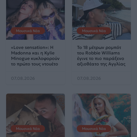
Μουσικά Νέα
Μουσικά Νέα
«Love sensation»: Η
Το 18 μέτρων ρομπότ
Madonna και η Kylie
του Robbie Williams
Minogue κυκλοφορούν
έγινε το πιο παράξενο
το πρώτο τους ντουέτο
αξιοθέατο της Αγγλίας
07.08.2026
07.08.2026
Μουσικά Νέα
Μουσικά Νέα