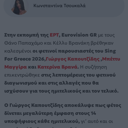
Κωνσταντίνα Τσουκαλά
Στην εκπομπή της
ΕΡΤ
, Eurovision GR
με τους
Θάνο Παπαχάμο και Κέλλυ Βρανάκη βρέθηκαν
καλεσμένοι
οι φετινοί παρουσιαστές του Sing
For Greece 2026,
Γιώργος Καπουτζίδης
,
Μπέττυ
Μαγγίρα
και
Κατερίνα Βρανά
.
Η συζήτηση
επικεντρώθηκε
στις λεπτομέρειες του φετινού
διαγωνισμού και στις αλλαγές που θα
ισχύσουν για τους ημιτελικούς και τον τελικό.
Ο Γιώργος Καπουτζίδης αποκάλυψε πως φέτος
δίνεται μεγαλύτερη έμφαση στους 14
υποψήφιους κάθε ημιτελικού,
γι’ αυτό και οι