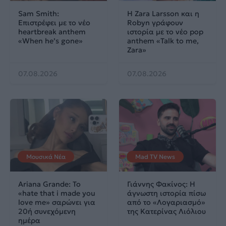
Sam Smith:
Η Zara Larsson και η
Επιστρέφει με το νέο
Robyn γράφουν
heartbreak anthem
ιστορία με το νέο pop
«When he’s gone»
anthem «Talk to me,
Zara»
07.08.2026
07.08.2026
Μουσικά Νέα
Mad TV News
Ariana Grande: Το
Γιάννης Φακίνος: Η
«hate that i made you
άγνωστη ιστορία πίσω
love me» σαρώνει για
από το «Λογαριασμό»
20ή συνεχόμενη
της Κατερίνας Λιόλιου
ημέρα