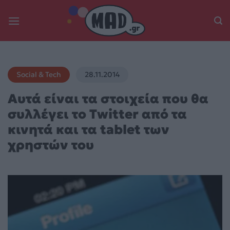
Skip
to
content
Social & Tech
28.11.2014
Αυτά είναι τα στοιχεία που θα
συλλέγει το Twitter από τα
κινητά και τα tablet των
χρηστών του