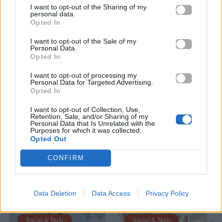
I want to opt-out of the Sharing of my
personal data.
Opted In
I want to opt-out of the Sale of my
Personal Data.
Opted In
Radio & Podcast
Social & Tech
I want to opt-out of processing my
Personal Data for Targeted Advertising.
Πρεμιέρα vidcast για
Πας διακοπές; Οι 3
Opted In
τις «Τυπολογίες» με
συσκευές που δεν
πρώτο καλεσμένο τον
πρέπει να αφήσεις
I want to opt-out of Collection, Use,
Παύλο Μαρινάκη
στην πρίζα
Retention, Sale, and/or Sharing of my
Personal Data that Is Unrelated with the
Purposes for which it was collected.
03.08.2026
02.08.2026
Opted Out
CONFIRM
Data Deletion
Data Access
Privacy Policy
Social & Tech
Social & Tech