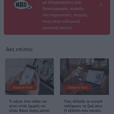
με πληροφορίες για
δισκογραφία, πορεία
και σημαντικές στιγμές
τους στην ελληνική
μουσική σκηνή
Δες επίσης
Social & Tech
Social & Tech
Τι κάνει ένα video να
Πώς άλλαξε το κινητό
γίνει viral; (χωρίς να
τηλέφωνο τη ζωή σου;
είναι θέμα τύχης μόνο)
Η εξέλιξη που κανείς