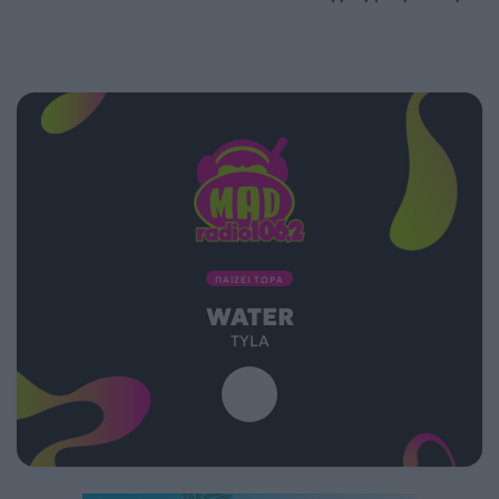
ΠΑΙΖΕΙ ΤΩΡΑ
WATER
TYLA