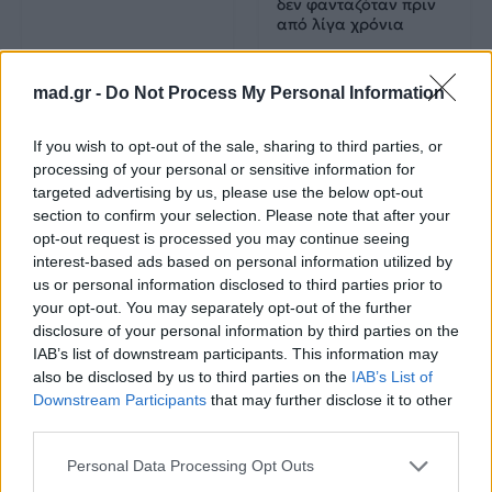
δεν φανταζόταν πριν
από λίγα χρόνια
08.08.2026
07.08.2026
mad.gr -
Do Not Process My Personal Information
If you wish to opt-out of the sale, sharing to third parties, or
processing of your personal or sensitive information for
targeted advertising by us, please use the below opt-out
section to confirm your selection. Please note that after your
opt-out request is processed you may continue seeing
Social & Tech
Social & Tech
interest-based ads based on personal information utilized by
us or personal information disclosed to third parties prior to
your opt-out. You may separately opt-out of the further
Μουσικός νανουρίζει
Μην αφήσεις τη ζέστη
disclosure of your personal information by third parties on the
λιοντάρια παίζοντας
να «λιώσει» το κινητό
IAB’s list of downstream participants. This information may
το «November rain»
σου – 6 μυστικά που
(βίντεο)
θα σε σώσουν το
also be disclosed by us to third parties on the
IAB’s List of
καλοκαίρι
Downstream Participants
that may further disclose it to other
third parties.
07.08.2026
03.08.2026
Personal Data Processing Opt Outs