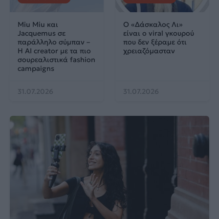
Miu Miu και
Ο «Δάσκαλος Λι»
Jacquemus σε
είναι ο viral γκουρού
παράλληλο σύμπαν –
που δεν ξέραμε ότι
Η AI creator με τα πιο
χρειαζόμασταν
σουρεαλιστικά fashion
campaigns
31.07.2026
31.07.2026