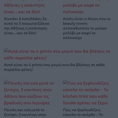
Χωνάκι ή κυπελλάκι; Σε
Αυτός είναι ο λόγος που οι
αυτά τα 5 παγωτατζίδικα
beauty lovers
της Αθήνας η απάντηση
αντικαθιστούν το μαύρο
είναι…και τα δύο!
μολύβι με καφέ το
καλοκαίρι
Αυτά είναι τα 4 prints στα μαγιό που θα βλέπεις σε κάθε
παραλία φέτος!
Πεινάς και εσύ μετά το
Πώς να ξεφλουδίζεις
ξενύχτι; 5 καντίνες στην
εύκολα το σκόρδο – Το