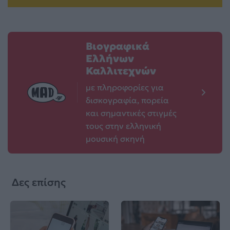
Βιογραφικά
Ελλήνων
Καλλιτεχνών
με πληροφορίες για
δισκογραφία, πορεία
και σημαντικές στιγμές
τους στην ελληνική
μουσική σκηνή
Δες επίσης