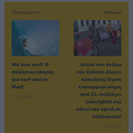
Προηγούμενο
Επόμενο
We love surf! Ο
Αυτόν τον άνδρα
απόλυτος οδηγός
τον ζηλεύει όλος ο
για surf από το
πλανήτης! Έγινε
Mad!
εκατομμυριούχος
στα 22, συλλέγει
11.01.2015
Laborghini και
κάνει τον κριτή σε
καλλιστεία!
11.01.2015