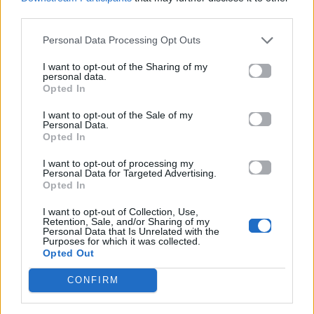
Μουσικός νανουρίζει
Μην αφήσεις τη ζέστη
third parties.
λιοντάρια παίζοντας
να «λιώσει» το κινητό
το «November rain»
σου – 6 μυστικά που
(βίντεο)
θα σε σώσουν το
Personal Data Processing Opt Outs
καλοκαίρι
I want to opt-out of the Sharing of my
personal data.
07.08.2026
03.08.2026
Opted In
I want to opt-out of the Sale of my
Personal Data.
Opted In
I want to opt-out of processing my
Personal Data for Targeted Advertising.
Opted In
Radio & Podcast
Social & Tech
I want to opt-out of Collection, Use,
Retention, Sale, and/or Sharing of my
Personal Data that Is Unrelated with the
Πρεμιέρα vidcast για
Πας διακοπές; Οι 3
Purposes for which it was collected.
τις «Τυπολογίες» με
συσκευές που δεν
Opted Out
πρώτο καλεσμένο τον
πρέπει να αφήσεις
Παύλο Μαρινάκη
στην πρίζα
CONFIRM
03.08.2026
02.08.2026