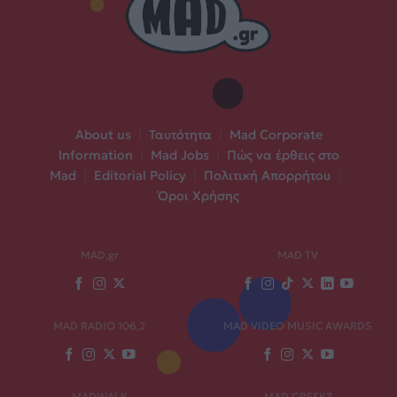
About us
|
Ταυτότητα
|
Mad Corporate
Information
|
Mad Jobs
|
Πώς να έρθεις στο
Mad
|
Editorial Policy
|
Πολιτική Απορρήτου
|
Όροι Χρήσης
MAD.gr
MAD TV
MAD RADIO 106,2
MAD VIDEO MUSIC AWARDS
MADWALK
MAD GREEKZ