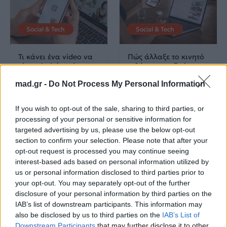
Social & Tech
Social & Tech
Τι κάνει ένα video να
Πώς άλλαξε το κινητό
γίνει viral; (χωρίς να
τηλέφωνο τη ζωή σου;
είναι θέμα τύχης μόνο)
Η εξέλιξη που κανείς
mad.gr -
Do Not Process My Personal Information
δεν φανταζόταν πριν
από λίγα χρόνια
If you wish to opt-out of the sale, sharing to third parties, or
08.08.2026
07.08.2026
processing of your personal or sensitive information for
targeted advertising by us, please use the below opt-out
section to confirm your selection. Please note that after your
opt-out request is processed you may continue seeing
interest-based ads based on personal information utilized by
us or personal information disclosed to third parties prior to
your opt-out. You may separately opt-out of the further
disclosure of your personal information by third parties on the
Social & Tech
Social & Tech
IAB’s list of downstream participants. This information may
also be disclosed by us to third parties on the
IAB’s List of
Downstream Participants
that may further disclose it to other