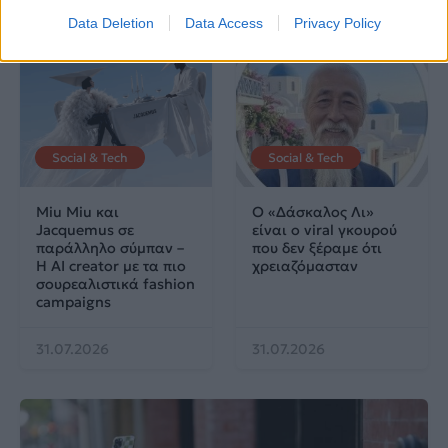
Data Deletion
Data Access
Privacy Policy
Social & Tech
Social & Tech
Miu Miu και
Ο «Δάσκαλος Λι»
Jacquemus σε
είναι ο viral γκουρού
παράλληλο σύμπαν –
που δεν ξέραμε ότι
Η AI creator με τα πιο
χρειαζόμασταν
σουρεαλιστικά fashion
campaigns
31.07.2026
31.07.2026