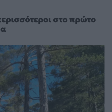
περισσότεροι στο πρώτο
δα