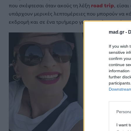
που σκέφτεσαι όταν ακούς τη λέξη
road trip
, είσα
υπάρχουν μερικές λεπτομέρειες που μπορούν να κ
εκδρομή και σε ένα τριήμερο γεμάτο ταλαιπωρία.
mad.gr -
D
If you wish 
sensitive in
confirm you
continue se
information 
further disc
participants
Downstream 
Persona
I want t