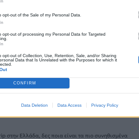
In
o opt-out of the Sale of my Personal Data.
In
to opt-out of processing my Personal Data for Targeted
ing.
In
o opt-out of Collection, Use, Retention, Sale, and/or Sharing
ersonal Data that Is Unrelated with the Purposes for which it
lected.
Out
CONFIRM
Data Deletion
Data Access
Privacy Policy
ip στην Ελλάδα, δες ποια είναι τα πιο συνηθισμένα