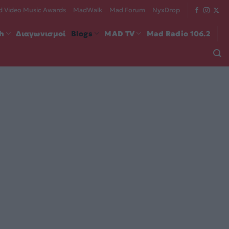
 Video Music Awards
MadWalk
Mad Forum
NyxDrop
ch
Διαγωνισμοί
Blogs
MAD TV
Mad Radio 106.2