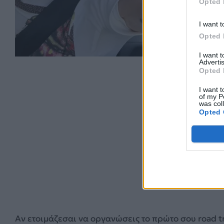
Opted 
I want t
Opted 
I want 
Advertis
Opted 
I want t
of my P
was col
Opted 
Αν ετοιμάζεσαι να οργανώσεις το πρώτο σου road tr