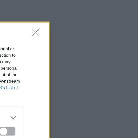
sonal or
ection to
ou may
 personal
out of the
 downstream
B’s List of