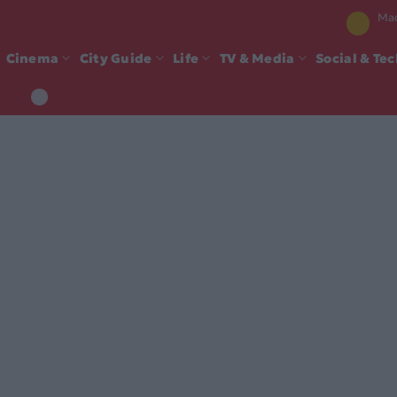
Mad
Cinema
City Guide
Life
TV & Media
Social & Te