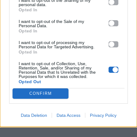
I want to opt-out of the Sharing of my
να αποφύγουμε τους σταθμούς που βρίσκονται
personal data.
Opted In
ακριβώς δίπλα στο στάδιο και επιλέξαμε να
πάρουμε το μετρό 2 μέχρι τον τερματικό σταθμό
I want to opt-out of the Sale of my
Personal Data.
Rosas. Από εκεί περπατήσαμε περίπου 20 λεπτά
Opted In
μέχρι το στάδιο Metropolitano, μαζί με εκατοντάδες
I want to opt-out of processing my
ακόμη fans που κατευθύνονταν προς τη συναυλία.
Personal Data for Targeted Advertising.
Opted In
Η επιλογή αποδείχθηκε εξαιρετική. Η διαδρομή
ήταν εύκολη, χωρίς συνωστισμό και με το που
I want to opt-out of Collection, Use,
Retention, Sale, and/or Sharing of my
τελείωσε η συναυλία ακολουθήσαμε ακριβώς τον
Personal Data that Is Unrelated with the
Purposes for which it was collected.
ίδιο δρόμο για την επιστροφή. Μέσα σε λίγα λεπτά
Opted Out
είχαμε αποφύγει τα τεράστια πλήθη που
CONFIRM
κατευθύνονταν προς τους πιο κοντινούς σταθμούς
και επιστρέψαμε στο κέντρο της Μαδρίτης χωρίς
καμία ταλαιπωρία.
Data Deletion
Data Access
Privacy Policy