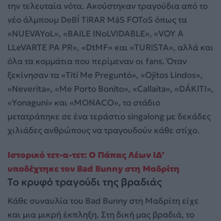
την τελευταία νότα. Ακούστηκαν τραγούδια από το
νέο άλμπουμ DeBÍ TiRAR MáS FOToS όπως τα
«NUEVAYoL», «BAILE INoLVIDABLE», «VOY A
LLeVARTE PA PR», «DtMF» και «TURiSTA», αλλά και
όλα τα κομμάτια που περίμεναν οι fans. Όταν
ξεκίνησαν τα «Tití Me Preguntó», «Ojitos Lindos»,
«Neverita», «Me Porto Bonito», «Callaíta», «DÁKITI»,
«Yonaguni» και «MONACO», το στάδιο
μετατράπηκε σε ένα τεράστιο singalong με δεκάδες
χιλιάδες ανθρώπους να τραγουδούν κάθε στίχο.
Ιστορικό τετ-α-τετ: Ο Πάπας Λέων ΙΔ’
υποδέχτηκε τον Bad Bunny στη Μαδρίτη
Το κρυφό τραγούδι της βραδιάς
Κάθε συναυλία του Bad Bunny στη Μαδρίτη είχε
και μια μικρή έκπληξη. Στη δική μας βραδιά, το