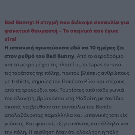
Bad Bunny: Η στιγμή που διέκοψε συναυλία για
φανατικό θαυμαστή – Το σκηνικό που έγινε
viral
Η ισπανική πρωτεύουσα εδώ κα 10 ημέρες ζει
στον ρυθμό του Bad Bunny
. Από το αεροδρόμιο
και το μετρό μέχρι τις πλατείες, τα tapas bars και
τις ταράτσες της πόλης, παντού βλέπεις ανθρώπους
με t-shirts, σημαίες του Πουέρτο Ρίκο και στίχους
από τα τραγούδια του. Τουρίστες από κάθε γωνιά
του πλανήτη, βρίσκονται στη Μαδρίτη με τον ίδιο
σκοπό, να βρεθούν στη συναυλία του Benito
απολαβάνοντας παράλληλα και ισπανικές τοπικές
γεύσεις. Και φυσικά, εξερευνόντας παράλληλα και
την πόλη. Η αίσθηση ήταν ότι ολόκληρη η πόλη