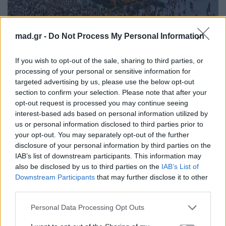
mad.gr -
Do Not Process My Personal Information
If you wish to opt-out of the sale, sharing to third parties, or
processing of your personal or sensitive information for
targeted advertising by us, please use the below opt-out
section to confirm your selection. Please note that after your
opt-out request is processed you may continue seeing
interest-based ads based on personal information utilized by
Photo: Μαρία Κόφου
us or personal information disclosed to third parties prior to
your opt-out. You may separately opt-out of the further
disclosure of your personal information by third parties on the
Η διαδρομή προς το στάδιο
IAB’s list of downstream participants. This information may
also be disclosed by us to third parties on the
IAB’s List of
Όσοι έχουν βρεθεί σε μεγάλες συναυλίες
Downstream Participants
that may further disclose it to other
γνωρίζουν ότι πολλές φορές το μεγαλύτερο άγχος
third parties.
δεν είναι η συναυλία αλλά το πώς θα φτάσεις και
Personal Data Processing Opt Outs
κυρίως το πώς θα φύγεις μετά. Εμείς αποφασίσαμε