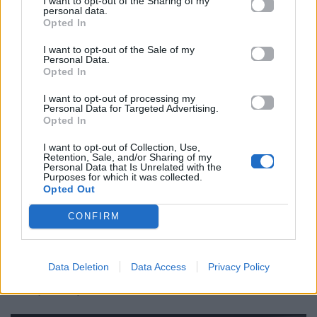
I want to opt-out of the Sharing of my
personal data.
Opted In
I want to opt-out of the Sale of my
Personal Data.
Πηγή: Goldie Χατζηθεοδώρου
Opted In
I want to opt-out of processing my
Personal Data for Targeted Advertising.
Η ανακοίνωση προκάλεσε ενθουσιασμό στους φαν
Opted In
παγκοσμίως, οι οποίοι ήδη μετρούν αντίστροφα για
I want to opt-out of Collection, Use,
την επόμενη κινηματογραφική εμπειρία. Δεκατρία
Retention, Sale, and/or Sharing of my
Personal Data that Is Unrelated with the
χρόνια μετά το ντεμπούτο τους, οι BTS
Purposes for which it was collected.
εξακολουθούν να αποδεικνύουν γιατί αποτελούν
Opted Out
ένα από τα σημαντικότερα μουσικά φαινόμενα
CONFIRM
παγκοσμίως. Και μέσα από τέτοιες διοργανώσεις,
οι θαυμαστές τους σε κάθε γωνιά του κόσμου έχουν
Data Deletion
Data Access
Privacy Policy
την ευκαιρία να νιώσουν μέρος μιας παγκόσμιας
οικογένειας.