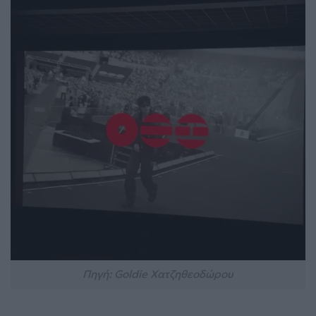
Πηγή: Goldie Χατζηθεοδώρου