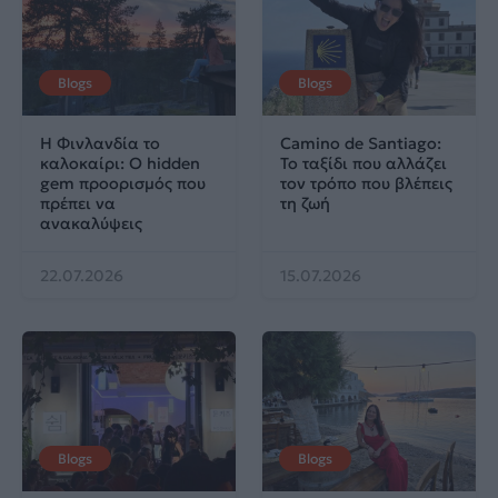
Blogs
Blogs
Η Φινλανδία το
Camino de Santiago:
καλοκαίρι: Ο hidden
Το ταξίδι που αλλάζει
gem προορισμός που
τον τρόπο που βλέπεις
πρέπει να
τη ζωή
ανακαλύψεις
22.07.2026
15.07.2026
Blogs
Blogs