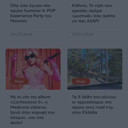
Όλα όσα έγιναν στο
Κύθνος: Το νησί που
πρώτο Summer K-POP
κρατάει ακόμα
Experience Party του
«μυστικά» (και πρέπει
Moonkiz
να πας ASAP)
09.07.2026
07.07.2026
Blogs
Blogs
Με το νέο της album
Τα 8 λάθη που κάνουν
«Confessions II», η
οι περισσότεροι στο
Madonna στέκεται
πρώτο τους road trip
ξανά στην κορυφή του
στην Ελλάδα
κόσμου…και στα
decks!