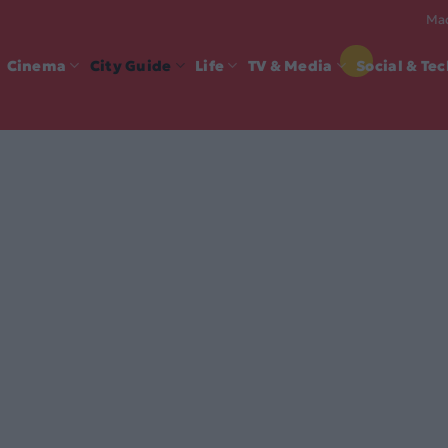
Mad
Cinema
City Guide
Life
TV & Media
Social & Te