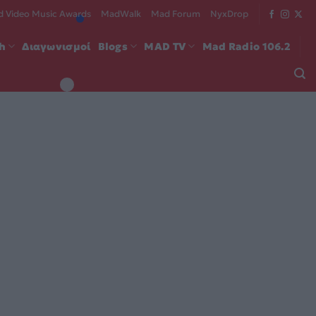
 Video Music Awards
MadWalk
Mad Forum
NyxDrop
ch
Διαγωνισμοί
Blogs
MAD TV
Mad Radio 106.2