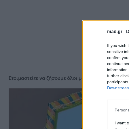
mad.gr -
D
If you wish 
sensitive in
confirm you
continue se
information 
further disc
Ετοιμαστείτε να ζήσουμε όλοι μαζί την απόλυτη κα
participants
Downstream 
Persona
I want t