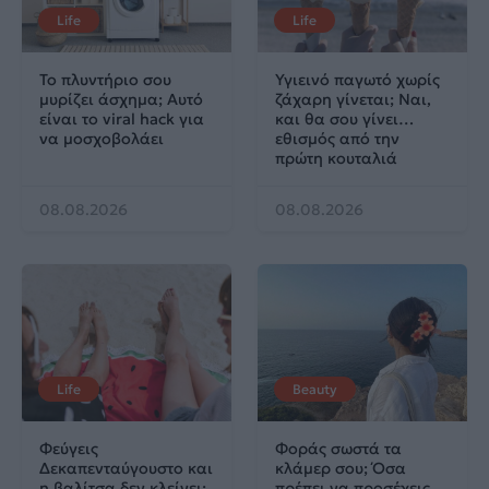
Life
Life
Το πλυντήριο σου
Υγιεινό παγωτό χωρίς
μυρίζει άσχημα; Αυτό
ζάχαρη γίνεται; Ναι,
είναι το viral hack για
και θα σου γίνει…
να μοσχοβολάει
εθισμός από την
πρώτη κουταλιά
08.08.2026
08.08.2026
Life
Beauty
Φεύγεις
Φοράς σωστά τα
Δεκαπενταύγουστο και
κλάμερ σου; Όσα
η βαλίτσα δεν κλείνει;
πρέπει να προσέχεις