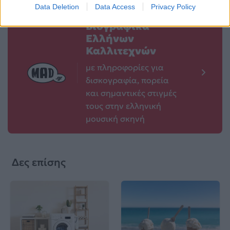
Data Deletion
Data Access
Privacy Policy
Βιογραφικά
Ελλήνων
Καλλιτεχνών
με πληροφορίες για
δισκογραφία, πορεία
και σημαντικές στιγμές
τους στην ελληνική
μουσική σκηνή
Δες επίσης