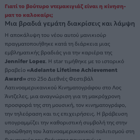
Γιατί το βούτυρο ντεμακιγιάζ είναι η κίνηση-
ματ το καλοκαίρι;
Μια βραδιά γεμάτη διακρίσεις και λάμψη
Η αποκάλυψη του νέου αυτού μανικιούρ
πραγματοποιήθηκε κατά τη διάρκεια μιας
εμβληματικής βραδιάς για την καριέρα της
Jennifer Lopez
. Η star τιμήθηκε με το ιστορικό
βραβείο
«Adelante Lifetime Achievement
Award»
στο 25ο Διεθνές Φεστιβάλ
Λατινοαμερικανικού Κινηματογράφου στο Λος
Άντζελες, μια αναγνώριση για τη μακρόχρονη
προσφορά της στη μουσική, τον κινηματογράφο,
την τηλεόραση και τις επιχειρήσεις. Η βράβευση
υπογραμμίζει την καθοριστική συμβολή της στην
προώθηση του λατινοαμερικανικού πολιτισμού στη
βιομηχανία του θεάματος παγκοσμίως.