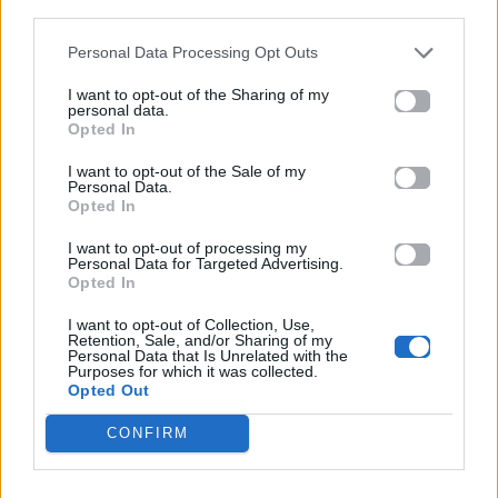
third parties.
Personal Data Processing Opt Outs
Προηγούμενο
Επόμενο
I want to opt-out of the Sharing of my
personal data.
Opted In
I want to opt-out of the Sale of my
Personal Data.
Opted In
I want to opt-out of processing my
Mad VMA 2026 από
Τα 4 ζώδια που
Personal Data for Targeted Advertising.
την ΔΕΗ: Οι
ξέρουν τι σημαίνει
Opted In
παραγωγοί του
πραγματική φιλία
I want to opt-out of Collection, Use,
Mad Radio 106,2
– Αν τα έχεις στη
Retention, Sale, and/or Sharing of my
Personal Data that Is Unrelated with the
«προβλέπουν» το
ζωή σου, είσαι
Purposes for which it was collected.
Opted Out
φετινό stage
τυχερός
03.06.2026
03.06.2026
CONFIRM