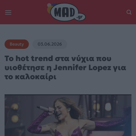
Skip
to
content
Beauty
03.06.2026
Το hot trend στα νύχια που
υιοθέτησε η Jennifer Lopez για
το καλοκαίρι