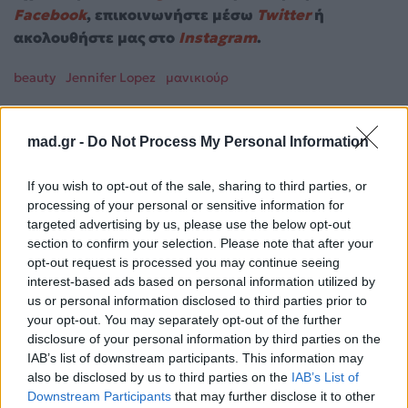
Facebook
, επικοινωνήστε μέσω
Twitter
ή
ακολουθήστε μας στο
Instagram
.
beauty
Jennifer Lopez
μανικιούρ
Ακολουθήστε το
mad.gr -
Do Not Process My Personal Information
Mad.gr στο Google
News
If you wish to opt-out of the sale, sharing to third parties, or
processing of your personal or sensitive information for
Ακολουθήστε το
targeted advertising by us, please use the below opt-out
Mad.gr στο MSN
section to confirm your selection. Please note that after your
opt-out request is processed you may continue seeing
interest-based ads based on personal information utilized by
us or personal information disclosed to third parties prior to
Μοιράσου αυτό το άρθρο
your opt-out. You may separately opt-out of the further
disclosure of your personal information by third parties on the
IAB’s list of downstream participants. This information may
also be disclosed by us to third parties on the
IAB’s List of
Downstream Participants
that may further disclose it to other