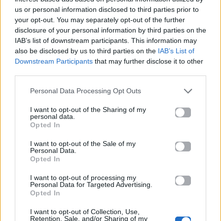
us or personal information disclosed to third parties prior to
MAD VMA 2004:
Ποια ζώδια θα
your opt-out. You may separately opt-out of the further
Μαριάντα Πιερίδη
πάνε Μύκονο για
disclosure of your personal information by third parties on the
x Goin’ Through:
ατελείωτο
IAB’s list of downstream participants. This information may
also be disclosed by us to third parties on the
IAB’s List of
Είχαμε ζήσει μία
clubbing το
Downstream Participants
that may further disclose it to other
από τις πιο hot
καλοκαίρι;
third parties.
εμφανίσεις των
01.06.2026
βραβείων
Personal Data Processing Opt Outs
01.06.2026
I want to opt-out of the Sharing of my
personal data.
Opted In
I want to opt-out of the Sale of my
Personal Data.
Βιογραφικά
Opted In
Ελλήνων
I want to opt-out of processing my
Καλλιτεχνών
Personal Data for Targeted Advertising.
Opted In
με πληροφορίες για
I want to opt-out of Collection, Use,
δισκογραφία, πορεία
Retention, Sale, and/or Sharing of my