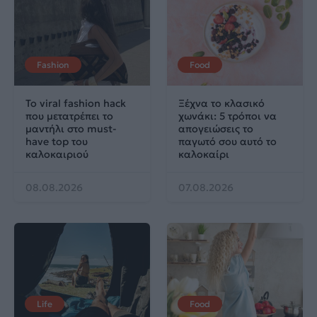
Fashion
Food
Το viral fashion hack
Ξέχνα το κλασικό
που μετατρέπει το
χωνάκι: 5 τρόποι να
μαντήλι στο must-
απογειώσεις το
have top του
παγωτό σου αυτό το
καλοκαιριού
καλοκαίρι
08.08.2026
07.08.2026
Life
Food