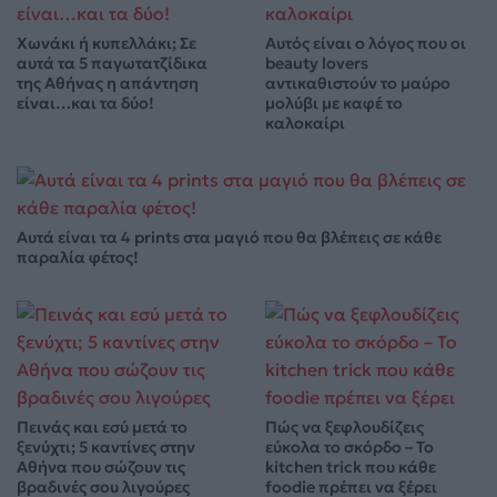
Χωνάκι ή κυπελλάκι; Σε
Αυτός είναι ο λόγος που οι
αυτά τα 5 παγωτατζίδικα
beauty lovers
της Αθήνας η απάντηση
αντικαθιστούν το μαύρο
είναι…και τα δύο!
μολύβι με καφέ το
καλοκαίρι
Αυτά είναι τα 4 prints στα μαγιό που θα βλέπεις σε κάθε
παραλία φέτος!
Πεινάς και εσύ μετά το
Πώς να ξεφλουδίζεις
ξενύχτι; 5 καντίνες στην
εύκολα το σκόρδο – Το
Αθήνα που σώζουν τις
kitchen trick που κάθε
βραδινές σου λιγούρες
foodie πρέπει να ξέρει