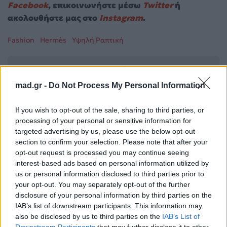
Facebook
, επικοινωνήστε μέσω
Twitter
ή
ακολουθήστε μας στο
Instagram
.
Fashion
Hermès
Υψηλή Ραπτική
Ακολουθήστε το
Mad.gr στο Google
mad.gr -
Do Not Process My Personal Information
News
If you wish to opt-out of the sale, sharing to third parties, or
Ακολουθήστε το
processing of your personal or sensitive information for
Mad.gr στο MSN
targeted advertising by us, please use the below opt-out
section to confirm your selection. Please note that after your
opt-out request is processed you may continue seeing
interest-based ads based on personal information utilized by
Μοιράσου αυτό το άρθρο
us or personal information disclosed to third parties prior to
your opt-out. You may separately opt-out of the further
disclosure of your personal information by third parties on the
IAB’s list of downstream participants. This information may
also be disclosed by us to third parties on the
IAB’s List of
Downstream Participants
that may further disclose it to other