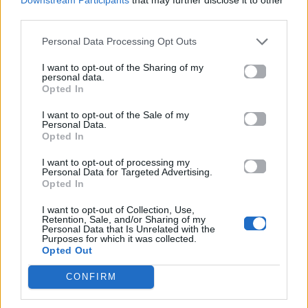
third parties.
Προηγούμενο
Επόμενο
Personal Data Processing Opt Outs
I want to opt-out of the Sharing of my
personal data.
Opted In
I want to opt-out of the Sale of my
Personal Data.
Opted In
Νατάσσα
Ελληνικός Ερυθρός
I want to opt-out of processing my
Μποφίλιου: «Δεν
Σταυρός και Δήμος
Personal Data for Targeted Advertising.
Opted In
είναι όλα τέλεια,
Παλαιού Φαλήρου:
ούτε πρέπει να
Μεγάλη δράση για
I want to opt-out of Collection, Use,
Retention, Sale, and/or Sharing of my
είναι» – Το μήνυμα
την ασφάλεια στο
Personal Data that Is Unrelated with the
που στέλνει μέσα
νερό στην Παραλία
Purposes for which it was collected.
Opted Out
από το νέο της
ΕΔΕΜ
video clip
CONFIRM
09.07.2026
09.07.2026