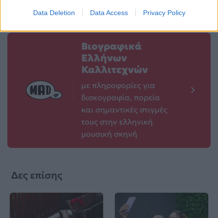
Data Deletion
Data Access
Privacy Policy
Βιογραφικά
Ελλήνων
Καλλιτεχνών
με πληροφορίες για
δισκογραφία, πορεία
και σημαντικές στιγμές
τους στην ελληνική
μουσική σκηνή
Δες επίσης