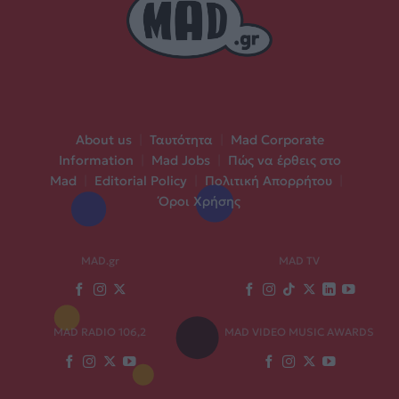
About us
|
Ταυτότητα
|
Mad Corporate
Information
|
Mad Jobs
|
Πώς να έρθεις στο
Mad
|
Editorial Policy
|
Πολιτική Απορρήτου
|
Όροι Χρήσης
MAD.gr
MAD TV
MAD RADIO 106,2
MAD VIDEO MUSIC AWARDS