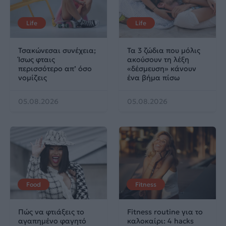
Life
Life
Τσακώνεσαι συνέχεια;
Τα 3 ζώδια που μόλις
Ίσως φταις
ακούσουν τη λέξη
περισσότερο απ’ όσο
«δέσμευση» κάνουν
νομίζεις
ένα βήμα πίσω
05.08.2026
05.08.2026
Food
Fitness
Πώς να φτιάξεις το
Fitness routine για το
αγαπημένο φαγητό
καλοκαίρι: 4 hacks