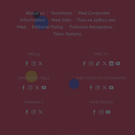
About us
|
Ταυτότητα
|
Mad Corporate
Information
|
Mad Jobs
|
Πώς να έρθεις στο
Mad
|
Editorial Policy
|
Πολιτική Απορρήτου
|
Όροι Χρήσης
MAD.gr
MAD TV
MAD RADIO 106,2
MAD VIDEO MUSIC AWARDS
MADWALK
MAD GREEKZ