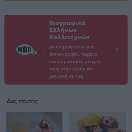
Βιογραφικά
Ελλήνων
Καλλιτεχνών
με πληροφορίες για
δισκογραφία, πορεία
και σημαντικές στιγμές
τους στην ελληνική
μουσική σκηνή
Δες επίσης