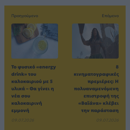
Προηγούμενο
Επόμενο
Το φυσικό «energy
8
drink» του
κινηματογραφικές
καλοκαιριού με 5
πρεμιέρες: Η
υλικά – Θα γίνει η
πολυαναμενόμενη
νέα σου
επιστροφή της
καλοκαιρινή
«Βαϊάνα» κλέβει
εμμονή
την παράσταση
09.07.2026
09.07.2026