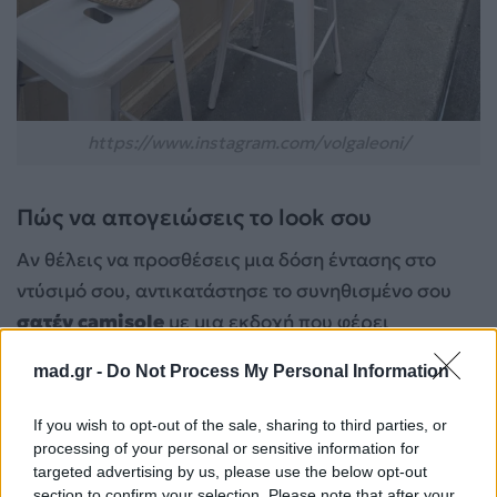
https://www.instagram.com/volgaleoni/
Πώς να απογειώσεις το look σου
Αν θέλεις να προσθέσεις μια δόση έντασης στο
ντύσιμό σου, αντικατάστησε το συνηθισμένο σου
σατέν camisole
με μια εκδοχή που φέρει
δαντελένιες λεπτομέρειες. Η λεπτομέρεια κάνει τη
mad.gr -
Do Not Process My Personal Information
διαφορά, οπότε αναζήτησ
ε κομμάτια όπου η
δαντέλα καλύπτει μεγαλύτερες επιφάνειες
,
If you wish to opt-out of the sale, sharing to third parties, or
όπως το μπούστο, για ένα πιο statement
processing of your personal or sensitive information for
targeted advertising by us, please use the below opt-out
αποτέλεσμα. Τέλος, αν είσαι από τις τολμηρές, το
section to confirm your selection. Please note that after your