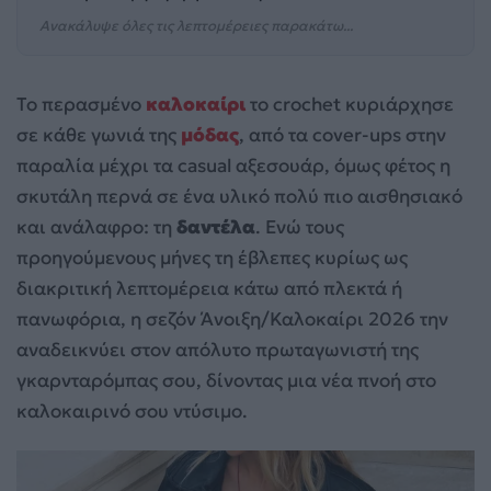
Ανακάλυψε όλες τις λεπτομέρειες παρακάτω...
Το περασμένο
καλοκαίρι
το crochet κυριάρχησε
σε κάθε γωνιά της
μόδας
, από τα cover-ups στην
παραλία μέχρι τα casual αξεσουάρ, όμως φέτος η
σκυτάλη περνά σε ένα υλικό πολύ πιο αισθησιακό
και ανάλαφρο: τη
δαντέλα
. Ενώ τους
προηγούμενους μήνες τη έβλεπες κυρίως ως
διακριτική λεπτομέρεια κάτω από πλεκτά ή
πανωφόρια, η σεζόν Άνοιξη/Καλοκαίρι 2026 την
αναδεικνύει στον απόλυτο πρωταγωνιστή της
γκαρνταρόμπας σου, δίνοντας μια νέα πνοή στο
καλοκαιρινό σου ντύσιμο.