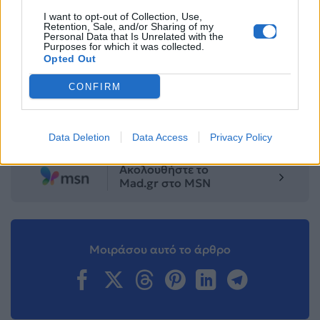
Facebook
, επικοινωνήστε μέσω
Twitter
ή
I want to opt-out of Collection, Use,
Retention, Sale, and/or Sharing of my
ακολουθήστε μας στο
Instagram
.
Personal Data that Is Unrelated with the
Purposes for which it was collected.
Opted Out
Fashion
fashion trends
Δαντέλα
Καλοκαίρι 2026
CONFIRM
Ακολουθήστε το
Mad.gr στο Google
News
Data Deletion
Data Access
Privacy Policy
Ακολουθήστε το
Mad.gr στο MSN
Μοιράσου αυτό το άρθρο