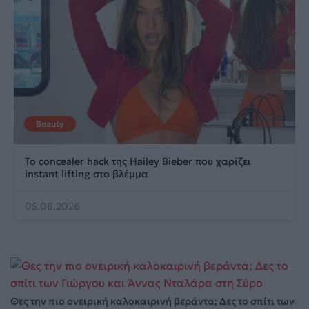
Beauty
Το concealer hack της Hailey Bieber που χαρίζει
instant lifting στο βλέμμα
05.08.2026
Θες την πιο ονειρική καλοκαιρινή βεράντα; Δες το σπίτι των