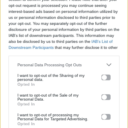
total lace σύνολο είναι η απόλυτη πρόταση για
opt-out request is processed you may continue seeing
σένα. Συνδυάζοντας μια δαντελένια φούστα με
interest-based ads based on personal information utilized by
us or personal information disclosed to third parties prior to
ασορτί τοπ, δημιουργείς μια ενιαία εμφάνιση που
your opt-out. You may separately opt-out of the further
αγκαλιάζει ιδανικά το bohemian πνεύμα που
disclosure of your personal information by third parties on the
καθορίζει το φετινό καλοκαίρι, προσφέροντας
IAB’s list of downstream participants. This information may
also be disclosed by us to third parties on the
IAB’s List of
έναν αέρα πολυτέλειας που θα σε κάνει να
Downstream Participants
that may further disclose it to other
ξεχωρίσεις.
third parties.
Zendaya: Η «μυθική» εμφάνιση με vintage
Personal Data Processing Opt Outs
Givenchy στην πρεμιέρα του «The Odyssey»
I want to opt-out of the Sharing of my
personal data.
στο Παρίσι
Opted In
Σου έλειψε το κρύο; Αυτές είναι οι 6 «cool»
I want to opt-out of the Sale of my
fashion τάσεις που αγαπούν να φορούν οι
Personal Data.
Opted In
Σκανδιναβές
I want to opt-out of processing my
Για σχόλια, μηνύματα ή φωτογραφικό υλικό
Personal Data for Targeted Advertising.
Opted In
σχετικά με το
Mad.gr
, επισκεφτείτε μας στο