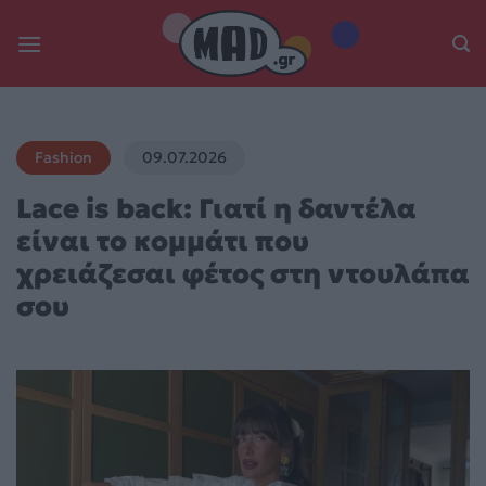
Skip
to
content
Fashion
09.07.2026
Lace is back: Γιατί η δαντέλα
είναι το κομμάτι που
χρειάζεσαι φέτος στη ντουλάπα
σου