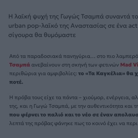
Η λαϊκή ψυχή της Γωγώς Τσαμπά συναντά τ
urban pop-λαϊκό της Αναστασίας σε ένα act
σίγουρα θα θυμόμαστε
Από τα παραδοσιακά πανηγύρια… στο πιο λαμπερό 
Τσαμπά
ανεβαίνουν στη σκηνή των φετινών
Mad V
περιθώρια για αμφιβολίες:
το «Τα Καγκέλια» θα 
ποτέ.
Η πρόβα τους είχε τα πάντα – χιούμορ, ενέργεια, α
της, και η Γωγώ Τσαμπά, με την αυθεντικότητα και 
που φέρνει το παλιό και το νέο σε έναν απολαυ
λεπτά της πρόβας φάνηκε πως το κοινό έχει να περ