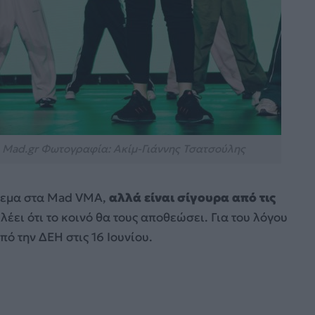
 Mad.gr Φωτογραφία: Ακίμ-Γιάννης Τσατσούλης
τρεμα στα Mad VMA,
αλλά είναι σίγουρα από τις
ς λέει ότι το κοινό θα τους αποθεώσει. Για του λόγου
ό την ΔΕΗ στις 16 Ιουνίου.