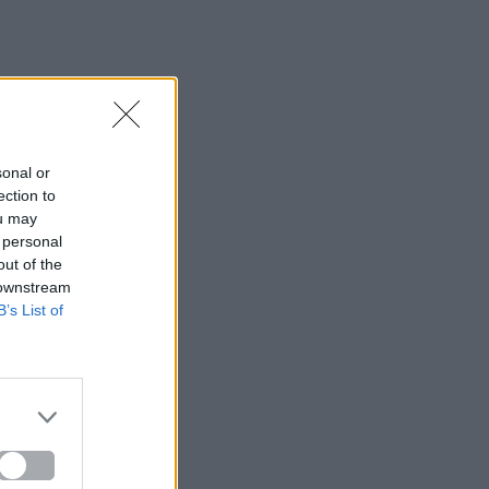
sonal or
ection to
ou may
 personal
out of the
 downstream
B’s List of