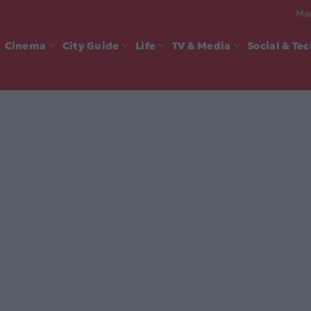
Mad
Cinema
City Guide
Life
TV & Media
Social & Te