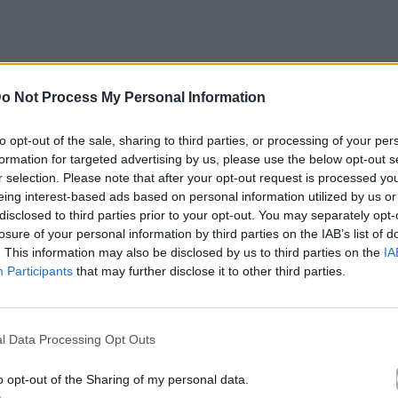
o Not Process My Personal Information
to opt-out of the sale, sharing to third parties, or processing of your per
formation for targeted advertising by us, please use the below opt-out s
r selection. Please note that after your opt-out request is processed y
eing interest-based ads based on personal information utilized by us or
disclosed to third parties prior to your opt-out. You may separately opt-
losure of your personal information by third parties on the IAB’s list of
. This information may also be disclosed by us to third parties on the
IA
αι η Γωγώ Τσαμπά ετοιμάζουν «Τα Καγκέλια»…
Participants
that may further disclose it to other third parties.
σθητικής σύγχρονου club – ενώ οι φωτισμοί και τα
l Data Processing Opt Outs
α» ανανεώνεται με φρέσκα beats,
χωρίς να χάνει
έχουν απόλυτο σεβασμό η μία προς την άλλη, κάτι
o opt-out of the Sharing of my personal data.