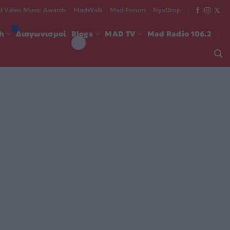
 Video Music Awards
MadWalk
Mad Forum
NyxDrop
ch
Διαγωνισμοί
Blogs
MAD TV
Mad Radio 106.2