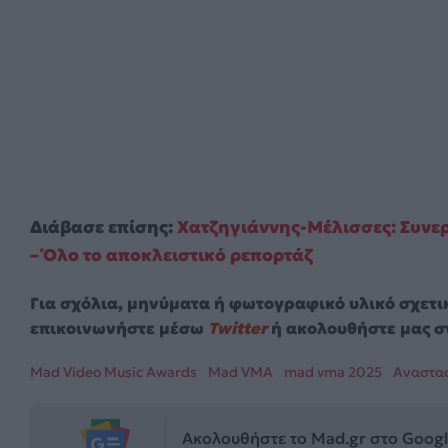
Διάβασε επίσης:
Χατζηγιάννης-Μέλισσες: Συνε
– Όλο το αποκλειστικό ρεπορτάζ
Για σχόλια, μηνύματα ή φωτογραφικό υλικό σχετι
επικοινωνήστε μέσω
Twitter
ή ακολουθήστε μας σ
Mad Video Music Awards
Mad VMA
mad vma 2025
Αναστα
Ακολουθήστε το Mad.gr στο Goog