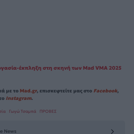
ργασία-έκπληξη στη σκηνή των Mad VMA 2025
κά με το
Mad.gr
, επισκεφτείτε μας στο
Facebook
,
το
Instagram
.
σία
Γωγώ Τσαμπά
ΠΡΟΒΕΣ
le News