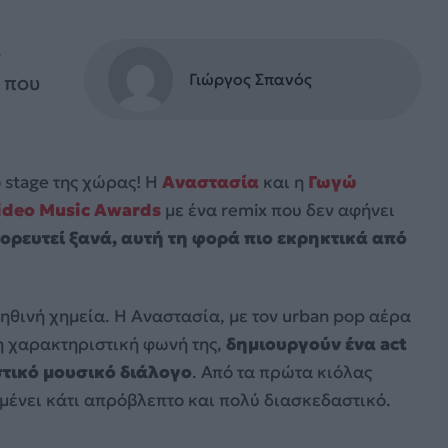
ο
Γιώργος Σπανός
 που
stage της χώρας! Η
Αναστασία
και η
Γωγώ
ideo Music Awards
με ένα remix που δεν αφήνει
χορευτεί ξανά, αυτή τη φορά πιο εκρηκτικά από
ληθινή χημεία. Η Αναστασία, με τον urban pop αέρα
τη χαρακτηριστική φωνή της,
δημιουργούν
ένα act
στικό μουσικό διάλογο
. Από τα πρώτα κιόλας
ιμένει κάτι απρόβλεπτο και πολύ διασκεδαστικό.