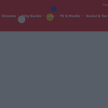
Mad
Cinema
City Guide
Life
TV & Media
Social & Te