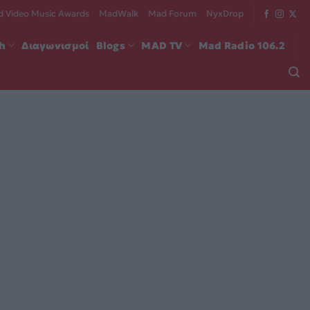
 Video Music Awards
MadWalk
Mad Forum
NyxDrop
ch
Διαγωνισμοί
Blogs
MAD TV
Mad Radio 106.2