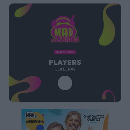
ΠΑΙΖΕΙ ΤΩΡΑ
PLAYERS
COI LERAY