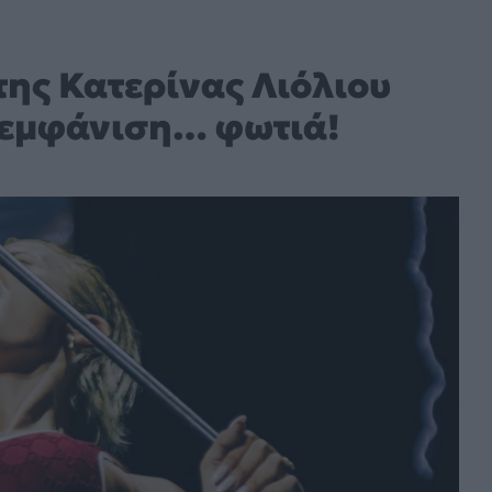
ης Κατερίνας Λιόλιου
α εμφάνιση… φωτιά!