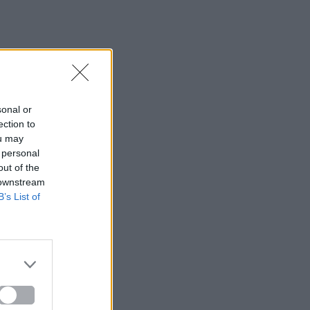
sonal or
ection to
ou may
 personal
out of the
 downstream
B’s List of