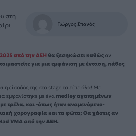
ου στη
Γιώργος Σπανός
αίρι
2025 από την ΔΕΗ
θα ξεσηκώσει καθώς
αν
τοιμαστείτε για μια εμφάνιση με ένταση, πάθος
ι η είσοδός της στο stage τα είπε όλα! Με
ια εμφανίστηκε με ένα
medley αγαπημένων
 με τρέλα, και -όπως ήταν αναμενόμενο-
ιακή χορογραφία και τα φώτα; Θα χάσεις αν
α Mad VMA από την ΔΕΗ.