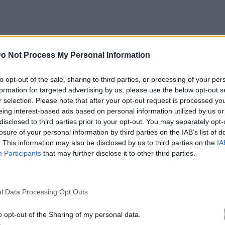
o Not Process My Personal Information
to opt-out of the sale, sharing to third parties, or processing of your per
formation for targeted advertising by us, please use the below opt-out s
r selection. Please note that after your opt-out request is processed y
eing interest-based ads based on personal information utilized by us or
disclosed to third parties prior to your opt-out. You may separately opt-
losure of your personal information by third parties on the IAB’s list of
. This information may also be disclosed by us to third parties on the
IA
είναι σταθερά ένα από τα δυνατά της χαρτιά, -και
Participants
that may further disclose it to other third parties.
 δυναμική, με άποψη και σαφή στόχο να ξεσηκώσει
l Data Processing Opt Outs
τιά» στο stage των MAD VMA… Βανδή,
ις
o opt-out of the Sharing of my personal data.