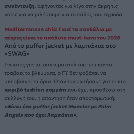
συνέντευξη
, αφήνοντας για λίγο στην άκρη τις
νότες για να μιλήσουμε για το πάθος του: τη μόδα.
Mediterranean chic: Γιατί τα σανδάλια με
πέτρες είναι το απόλυτο must-have του 2026
Από το puffer jacket με λαμπάκια στο
«SWAG»
Γνωστός για το ιδιαίτερο στυλ του που πάντα
τραβάει τα βλέμματα, ο FY δεν φοβάται να
υπερβαίνει τα όρια. Όταν τον ρωτήσαμε για το πιο
ακριβό fashion κομμάτι
που έχει προσθέσει στη
συλλογή του, η απάντηση ήταν αποστομωτική:
«Είναι ένα puffer jacket Moncler με Palm
Angels που έχει λαμπάκια»
.