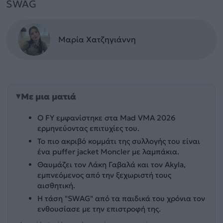
SWAG
Μαρία Χατζηγιάννη
Με μια ματιά
Ο FY εμφανίστηκε στα Mad VMA 2026
ερμηνεύοντας επιτυχίες του.
Το πιο ακριβό κομμάτι της συλλογής του είναι
ένα puffer jacket Moncler με λαμπάκια.
Θαυμάζει τον Λάκη Γαβαλά και τον Akyla,
εμπνεόμενος από την ξεχωριστή τους
αισθητική.
Η τάση "SWAG" από τα παιδικά του χρόνια τον
ενθουσίασε με την επιστροφή της.