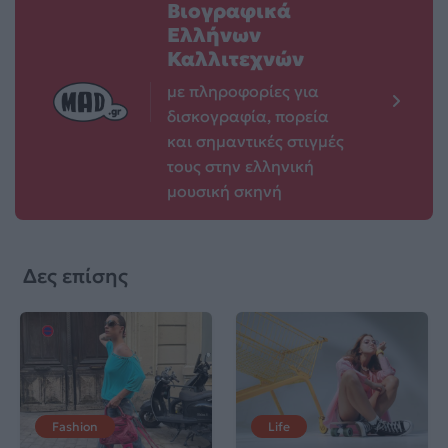
Βιογραφικά
Ελλήνων
Καλλιτεχνών
με πληροφορίες για
δισκογραφία, πορεία
και σημαντικές στιγμές
τους στην ελληνική
μουσική σκηνή
Δες επίσης
Fashion
Life