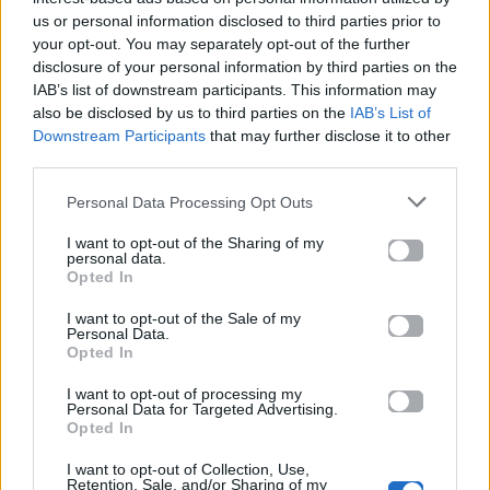
us or personal information disclosed to third parties prior to
your opt-out. You may separately opt-out of the further
disclosure of your personal information by third parties on the
IAB’s list of downstream participants. This information may
also be disclosed by us to third parties on the
IAB’s List of
Downstream Participants
that may further disclose it to other
third parties.
Rabanne: Αποχωρεί ο Julien Dossena – Όλα
Personal Data Processing Opt Outs
όσα γνωρίζουμε για τον διάδοχό του!
I want to opt-out of the Sharing of my
Zendaya: Επαναπροσδιορίζει το method
personal data.
dressing με vintage Giorgio Armani
Opted In
I want to opt-out of the Sale of my
Για σχόλια, μηνύματα ή φωτογραφικό υλικό
Personal Data.
Opted In
σχετικά με το
Mad.gr
, επισκεφτείτε μας στο
Facebook
, επικοινωνήστε μέσω
Twitter
ή
I want to opt-out of processing my
Personal Data for Targeted Advertising.
ακολουθήστε μας στο
Instagram
.
Opted In
Fashion
FY
Mad VMA
MAD VMA 2026
MAD VMA 2026
I want to opt-out of Collection, Use,
από την ΔΕΗ
Retention, Sale, and/or Sharing of my