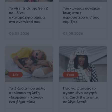
Το viral trick της Gen Z
Τσακώνεσαι συνέχεια;
που δίνει
Ίσως φταις
ακαταμάχητο σχήμα
περισσότερο απ’ όσο
στα oversized σου
νομίζεις
06.08.2026
05.08.2026
Life
Food
Τα 3 ζώδια που μόλις
Πώς να φτιάξεις το
ακούσουν τη λέξη
αγαπημένο φαγητό
«δέσμευση» κάνουν
της Cardi B στο σπίτι
ένα βήμα πίσω
σε λίγα λεπτά