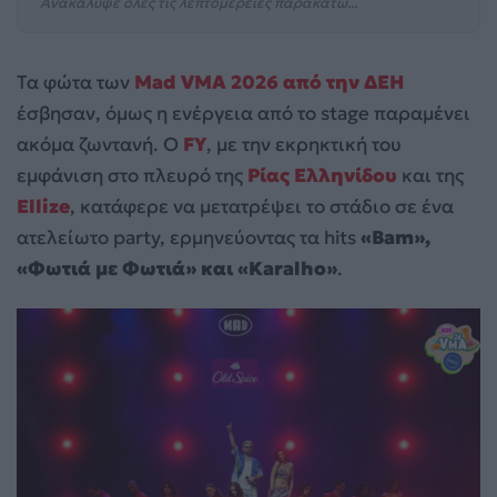
Ανακάλυψε όλες τις λεπτομέρειες παρακάτω...
Τα φώτα των
Mad VMA 2026 από την ΔΕΗ
έσβησαν, όμως η ενέργεια από το stage παραμένει
ακόμα ζωντανή. Ο
FY
, με την εκρηκτική του
εμφάνιση στο πλευρό της
Ρίας Ελληνίδου
και της
Ellize
, κατάφερε να μετατρέψει το στάδιο σε ένα
ατελείωτο party, ερμηνεύοντας τα hits
«Bam»,
«Φωτιά με Φωτιά» και «Karalho»
.