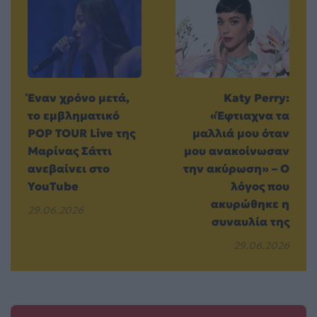
Έναν χρόνο μετά,
Katy Perry:
το εμβληματικό
«Έφτιαχνα τα
POP TOUR Live της
μαλλιά μου όταν
Μαρίνας Σάττι
μου ανακοίνωσαν
ανεβαίνει στο
την ακύρωση» – Ο
YouTube
λόγος που
ακυρώθηκε η
29.06.2026
συναυλία της
29.06.2026