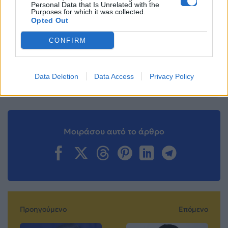
Personal Data that Is Unrelated with the
Purposes for which it was collected.
Opted Out
Ακολουθήστε το
Mad.gr στο Google
CONFIRM
News
Ακολουθήστε το
Data Deletion
Data Access
Privacy Policy
Mad.gr στο MSN
Μοιράσου αυτό το άρθρο
Προηγούμενο
Επόμενο