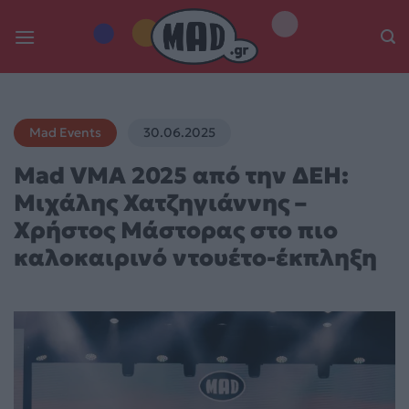
Skip
to
content
Mad Events
30.06.2025
Mad VMA 2025 από την ΔΕΗ:
Μιχάλης Χατζηγιάννης –
Χρήστος Μάστορας στο πιο
καλοκαιρινό ντουέτο-έκπληξη