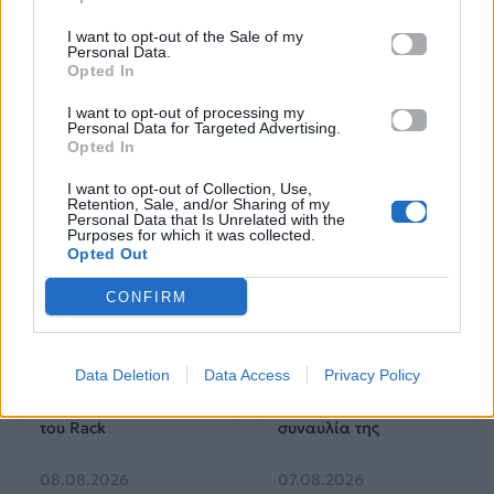
τους στην ελληνική
μουσική σκηνή
I want to opt-out of the Sale of my
Personal Data.
Opted In
I want to opt-out of processing my
Δες επίσης
Personal Data for Targeted Advertising.
Opted In
I want to opt-out of Collection, Use,
Retention, Sale, and/or Sharing of my
Personal Data that Is Unrelated with the
Purposes for which it was collected.
Opted Out
Μουσικά Νέα
Μουσικά Νέα
CONFIRM
Από τους
«Συγγνώμη από
«Μονομάχους» στα
καρδιάς»: Το μήνυμα
Data Deletion
Data Access
Privacy Policy
VMA: 5+1 στιγμές που
της Ανδρομάχης μετά
καθόρισαν την πορεία
την ακύρωση της
του Rack
συναυλία της
08.08.2026
07.08.2026