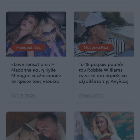
Μουσικά Νέα
Μουσικά Νέα
«Love sensation»: Η
Το 18 μέτρων ρομπότ
Madonna και η Kylie
του Robbie Williams
Minogue κυκλοφορούν
έγινε το πιο παράξενο
το πρώτο τους ντουέτο
αξιοθέατο της Αγγλίας
07.08.2026
07.08.2026