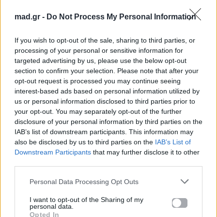
mad.gr -
Do Not Process My Personal Information
Mad VMA 2025 από
Mad VMA 2025 από
την ΔΕΗ: Ο Saske
την ΔΕΗ: Marina
If you wish to opt-out of the sale, sharing to third parties, or
πήρε κυριολεκτικά
Satti και ο Tso στη
processing of your personal or sensitive information for
φωτιά on-stage
σκηνή με ένα
targeted advertising by us, please use the below opt-out
section to confirm your selection. Please note that after your
μοναδικό act
29.06.2025
opt-out request is processed you may continue seeing
30.06.2025
interest-based ads based on personal information utilized by
us or personal information disclosed to third parties prior to
your opt-out. You may separately opt-out of the further
disclosure of your personal information by third parties on the
IAB’s list of downstream participants. This information may
Βιογραφικά
also be disclosed by us to third parties on the
IAB’s List of
Ελλήνων
Downstream Participants
that may further disclose it to other
third parties.
Καλλιτεχνών
με πληροφορίες για
Personal Data Processing Opt Outs
δισκογραφία, πορεία
I want to opt-out of the Sharing of my
και σημαντικές στιγμές
personal data.
Opted In