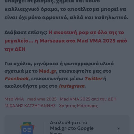
υπάρχει σεβασμός, χημεία και κοινό
καλλιτεχνικό όραμα, το αποτέλεσμα μπορεί να
είναι όχι μόνο αρμονικό, αλλά και καθηλωτικό.
Διάβασε επίσης:
Η σκοτεινή pop σε όλο της το
μεγαλείο… η Marseaux στα Mad VMA 2025 από
την ΔΕΗ
Για σχόλια, μηνύματα ή φωτογραφικό υλικό
σχετικά με το
Mad.gr
, επισκεφτείτε μας στο
Facebook
, επικοινωνήστε μέσω
Twitter
ή
ακολουθήστε μας στο
Instagram
.
Mad VMA
mad vma 2025
Mad VMA 2025 από την ΔΕΗ
ΜΙΧΑΛΗΣ ΧΑΤΖΗΓΙΑΝΝΗΣ
Χρήστος Μάστορας
Ακολουθήστε το
Mad.gr στο Google
News