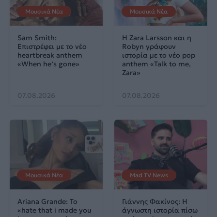
Μουσικά Νέα
Μουσικά Νέα
Sam Smith:
Η Zara Larsson και η
Επιστρέφει με το νέο
Robyn γράφουν
heartbreak anthem
ιστορία με το νέο pop
«When he’s gone»
anthem «Talk to me,
Zara»
07.08.2026
07.08.2026
Μουσικά Νέα
Mad TV News
Ariana Grande: Το
Γιάννης Φακίνος: Η
«hate that i made you
άγνωστη ιστορία πίσω