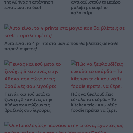
της Αθήνας η απάντηση
αντικαθιστούν το μαύρο
είναι…και τα δύο!
μολύβι με καφέ το
καλοκαίρι
Αυτά είναι τα 4 prints στα μαγιό που θα βλέπεις σε κάθε
παραλία φέτος!
Πεινάς και εσύ μετά το
Πώς να ξεφλουδίζεις
ξενύχτι; 5 καντίνες στην
εύκολα το σκόρδο – Το
Αθήνα που σώζουν τις
kitchen trick που κάθε
βραδινές σου λιγούρες
foodie πρέπει να ξέρει