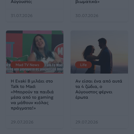
Αύγουστο;
βιωματικά»
31.07.2026
30.07.2026
Mad TV News
Life
Η Evaki B μιλάει στο
Αν είσαι ένα από αυτά
Talk to Mad:
τα 4 ζώδια, ο
«Μπορούν τα παιδιά
Αύγουστος φέρνει
μέσα από το gaming
έρωτα
να μάθουν κιόλας
πράγματα!»
29.07.2026
29.07.2026