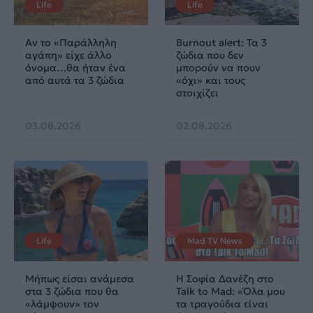
Life
Life
Αν το «Παράλληλη
Burnout alert: Τα 3
αγάπη» είχε άλλο
ζώδια που δεν
όνομα…θα ήταν ένα
μπορούν να πουν
από αυτά τα 3 ζώδια
«όχι» και τους
στοιχίζει
03.08.2026
02.08.2026
Life
Mad TV News
Μήπως είσαι ανάμεσα
H Σοφία Δανέζη στο
στα 3 ζώδια που θα
Talk to Mad: «Όλα μου
«λάμψουν» τον
τα τραγούδια είναι