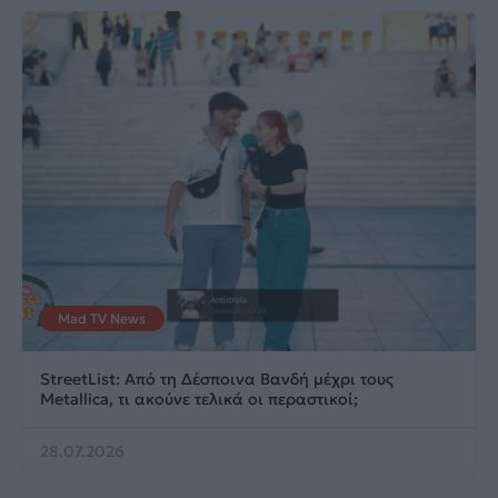
Mad TV News
StreetList: Από τη Δέσποινα Βανδή μέχρι τους
Metallica, τι ακούνε τελικά οι περαστικοί;
28.07.2026