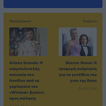
Προηγούμενο
Επόμενο
Ariana Grande: Η
Sharon Stone: Η
υπερπολυτελής
τρυφερή ανάρτηση
κατοικία στο
για τα γενέθλια του
Λονδίνο από τα
γιου της Roan
γυρίσματα του
02.06.2026
«Wicked» βγαίνει
προς πώληση