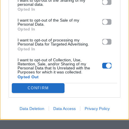
I want to opt-out of the Sharing of my
personal data.
Δυναμική επιστροφή στα επαγγελματικά!
Οι γύρω
Opted In
σου αρχίζουν να σε υπολογίζουν και να σε
I want to opt-out of the Sale of my
σέβονται περισσότερο.
Μια πρόταση με
Personal Data.
Opted In
οικονομικό ενδιαφέρον χτυπά την πόρτα σου. Δώσε
μεγάλη προσοχή στις λεπτομέρειες πριν βάλεις την
I want to opt-out of processing my
Personal Data for Targeted Advertising.
υπογραφή σου.
Opted In
I want to opt-out of Collection, Use,
Σκορπιός
Retention, Sale, and/or Sharing of my
Personal Data that Is Unrelated with the
Purposes for which it was collected.
Επιτέλους, μπαίνει μια τάξη στο χάος!
Μετά από
Opted Out
μια περίοδο «overloading», το πρόγραμμά σου
CONFIRM
αρχίζει να ξεκαθαρίζει
. Υπάρχει θετική
ανταπόκριση για ταξίδι ή αίτηση που εκκρεμούσε,
αν και μια λανθασμένη πληροφορία μπορεί να
Data Deletion
Data Access
Privacy Policy
προκαλέσει μια μικρή καθυστέρηση.