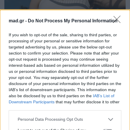
mad.gr -
Do Not Process My Personal Information
pexels.com
If you wish to opt-out of the sale, sharing to third parties, or
processing of your personal or sensitive information for
targeted advertising by us, please use the below opt-out
Υδροχόος
section to confirm your selection. Please note that after your
opt-out request is processed you may continue seeing
Τρέχεις με χίλια και οι υποχρεώσεις δεν έχουν
interest-based ads based on personal information utilized by
us or personal information disclosed to third parties prior to
τελειωμό!
Η οργάνωση είναι το «κλειδί» σου
your opt-out. You may separately opt-out of the further
αυτή την εβδομάδα
. Ευτυχώς, στη δουλειά
disclosure of your personal information by third parties on the
υπάρχει ένα πρόσωπο-κλειδί που θα σε βοηθήσει,
IAB’s list of downstream participants. This information may
also be disclosed by us to third parties on the
IAB’s List of
αλλά πρόσεχε τα ραντεβού σου, γιατί ένα
Downstream Participants
that may further disclose it to other
μπέρδεμα μπορεί να τινάξει το πρόγραμμά σου
third parties.
στον αέρα.
Personal Data Processing Opt Outs
Καρκίνος