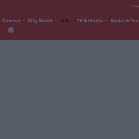
Mad
Cinema
City Guide
Life
TV & Media
Social & Te