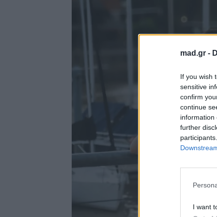
mad.gr -
D
If you wish 
sensitive in
confirm you
continue se
information 
further disc
participants
Downstream 
Persona
I want t