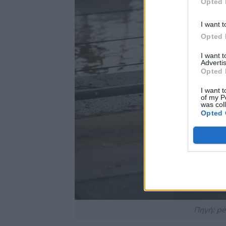
Opted 
I want t
Opted 
I want 
Advertis
Opted 
I want t
of my P
was col
Opted 
Πηγή: pe