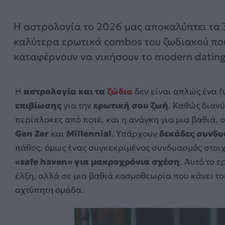
Η αστρολογία το 2026 μας αποκαλύπτει τα 
καλύτερα ερωτικά combos του ζωδιακού πο
καταφέρνουν να νικήσουν το modern datin
Η
αστρολογία και τα
ζώδια
δεν είναι απλώς ένα f
επιβίωσης
για την
ερωτική σου ζωή
. Καθώς διανύ
περίπλοκες από ποτέ, και η ανάγκη για μια βαθιά, 
Gen Zer
και
Millennial
. Υπάρχουν
δεκάδες συνδυ
πάθος, όμως ένας συγκεκριμένος συνδυασμός στοι
«safe haven» για μακροχρόνια σχέση
. Αυτό το 
έλξη, αλλά σε μια βαθιά κοσμοθεωρία που κάνει το
αχτύπητη ομάδα.