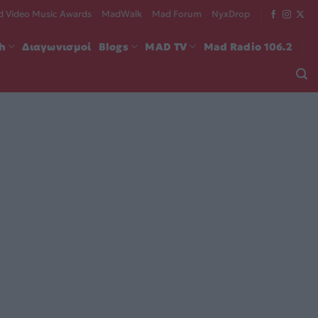
 Video Music Awards
MadWalk
Mad Forum
NyxDrop
ch
Διαγωνισμοί
Blogs
MAD TV
Mad Radio 106.2