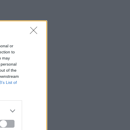
sonal or
ection to
ou may
 personal
out of the
 downstream
B’s List of