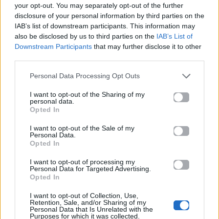
your opt-out. You may separately opt-out of the further
disclosure of your personal information by third parties on the
IAB’s list of downstream participants. This information may
also be disclosed by us to third parties on the
IAB’s List of
Life
Life
Downstream Participants
that may further disclose it to other
third parties.
Πού να μην
AKTOR: Δίπλα στους
Personal Data Processing Opt Outs
κολυμπήσεις στην
νέους επιστήμονες με
Αττική: Οι 29
το πρόγραμμα
I want to opt-out of the Sharing of my
ακατάλληλες παραλίες
υποτροφιών
personal data.
AKTOR4TheFuture
Opted In
I want to opt-out of the Sale of my
25.06.2026
04.06.2026
Personal Data.
Opted In
I want to opt-out of processing my
Personal Data for Targeted Advertising.
Opted In
I want to opt-out of Collection, Use,
Retention, Sale, and/or Sharing of my
Personal Data that Is Unrelated with the
EUROVISION
Go out
Purposes for which it was collected.