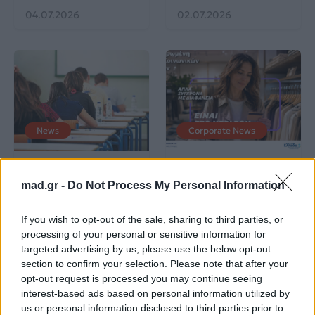
04.07.2026
02.07.2026
News
Corporate News
Πανελλαδικές 2026:
Μία κάρτα για όλες τις
Στην κορυφή των
προνοιακές παροχές!
mad.gr -
Do Not Process My Personal Information
βαθμολογιών η
Λαρισαία Ιωάννα
Παπακώστα με 19.780
If you wish to opt-out of the sale, sharing to third parties, or
μόρια
processing of your personal or sensitive information for
targeted advertising by us, please use the below opt-out
section to confirm your selection. Please note that after your
26.06.2026
26.06.2026
opt-out request is processed you may continue seeing
interest-based ads based on personal information utilized by
us or personal information disclosed to third parties prior to