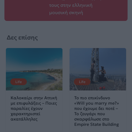
τους στην ελληνική
μουσική σκηνή
Δες επίσης
Life
Life
Καλοκαίρι στην Αττική
Το πιο επικίνδυνο
με επιφυλάξεις – Ποιες
«Will you marry me?»
παραλίες έχουν
που έχουμε δει ποτέ –
χαρακτηριστεί
Το ζευγάρι που
ακατάλληλες
σκαρφάλωσε στο
Empire State Building