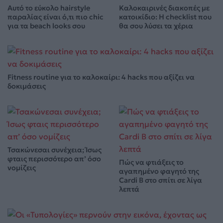
Αυτό το εύκολο hairstyle
Καλοκαιρινές διακοπές με
παραλίας είναι ό,τι πιο chic
κατοικίδιο: Η checklist που
για τα beach looks σου
θα σου λύσει τα χέρια
Fitness routine για το καλοκαίρι: 4 hacks που αξίζει να
δοκιμάσεις
Τσακώνεσαι συνέχεια; Ίσως
φταις περισσότερο απ’ όσο
Πώς να φτιάξεις το
νομίζεις
αγαπημένο φαγητό της
Cardi B στο σπίτι σε λίγα
λεπτά