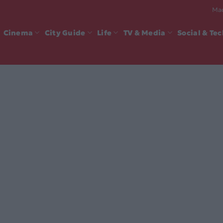
Mad
Cinema
City Guide
Life
TV & Media
Social & Te