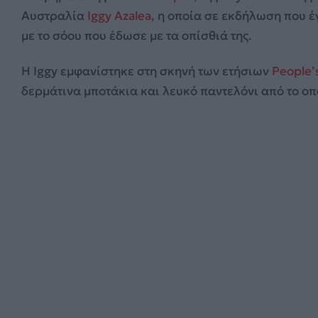
Αυστραλία
Iggy Azalea,
η οποία σε εκδήλωση που έγ
με το σόου που έδωσε με τα οπίσθιά της.
Η Iggy εμφανίστηκε στη σκηνή των ετήσιων
People’
δερμάτινα μποτάκια και λευκό παντελόνι από το οπ