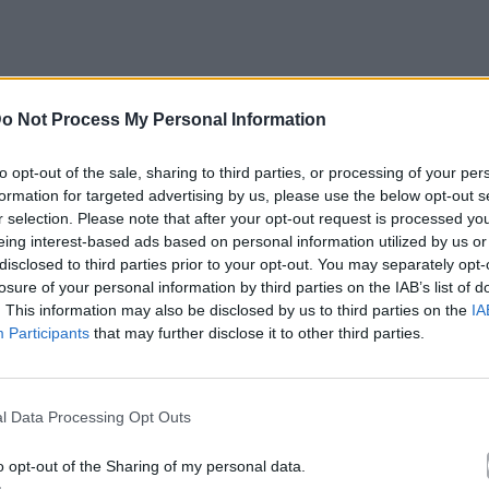
o Not Process My Personal Information
τις εμφανίσεις της
, κάτι μάλιστα που έχει πει και
to opt-out of the sale, sharing to third parties, or processing of your per
να πρόβλημα να βλέπουν οι άντρες κάτω από τη
formation for targeted advertising by us, please use the below opt-out s
r selection. Please note that after your opt-out request is processed y
eing interest-based ads based on personal information utilized by us or
disclosed to third parties prior to your opt-out. You may separately opt-
τηριστεί από ανθρώπους της μουσικής ως το
losure of your personal information by third parties on the IAB’s list of
. This information may also be disclosed by us to third parties on the
IA
Participants
that may further disclose it to other third parties.
l Data Processing Opt Outs
o opt-out of the Sharing of my personal data.