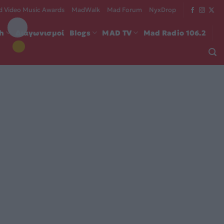
 Video Music Awards
MadWalk
Mad Forum
NyxDrop
ch
Διαγωνισμοί
Blogs
MAD TV
Mad Radio 106.2