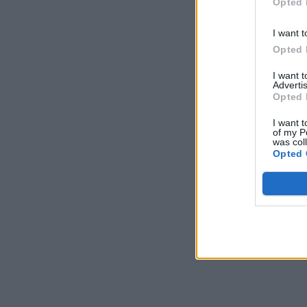
Opted 
I want t
Opted 
I want 
Advertis
Opted 
I want t
of my P
was col
Opted 