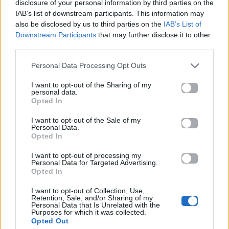
disclosure of your personal information by third parties on the
IAB’s list of downstream participants. This information may
also be disclosed by us to third parties on the
IAB’s List of
Downstream Participants
that may further disclose it to other
third parties.
Personal Data Processing Opt Outs
I want to opt-out of the Sharing of my
personal data.
Με ένα
δυνατό καστ
, μια ιστορία βασισμένη σε
Opted In
ένα επιτυχημένο βιβλίο και κινηματογραφική
I want to opt-out of the Sale of my
αισθητική, τα
«Δύο μαύρα πουκάμισα»
Personal Data.
Opted In
αναμένεται να αποτελέσουν μία από τις πιο
πολυαναμενόμενες
σειρές
του νέου προγράμματος
I want to opt-out of processing my
Personal Data for Targeted Advertising.
του
MEGA
, με τις προσδοκίες του κοινού να είναι
Opted In
ήδη ιδιαίτερα υψηλές.
I want to opt-out of Collection, Use,
Retention, Sale, and/or Sharing of my
Κώστας Τσουρός: Οριστικό τέλος στη
Personal Data that Is Unrelated with the
Purposes for which it was collected.
συνεργασία του με τον ΣΚΑΪ
Opted Out