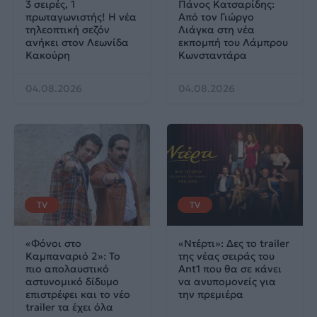
3 σειρές, 1
Πάνος Κατσαρίδης:
πρωταγωνιστής! Η νέα
Από τον Γιώργο
τηλεοπτική σεζόν
Λιάγκα στη νέα
ανήκει στον Λεωνίδα
εκπομπή του Λάμπρου
Κακούρη
Κωνσταντάρα
04.08.2026
04.08.2026
TV
TV
«Φόνοι στο
«Ντέρτι»: Δες το trailer
Καμπαναριό 2»: Το
της νέας σειράς του
πιο απολαυστικό
Ant1 που θα σε κάνει
αστυνομικό δίδυμο
να ανυπομονείς για
επιστρέφει και το νέο
την πρεμιέρα
trailer τα έχει όλα