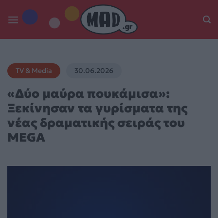
Skip
to
content
TV & Media
30.06.2026
«Δύο μαύρα πουκάμισα»:
Ξεκίνησαν τα γυρίσματα της
νέας δραματικής σειράς του
MEGA