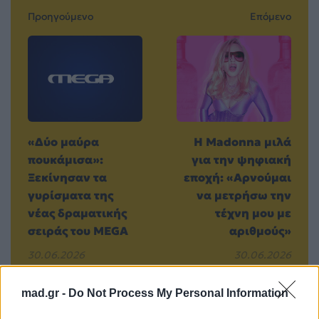
Προηγούμενο
Επόμενο
«Δύο μαύρα
Η Madonna μιλά
πουκάμισα»:
για την ψηφιακή
Ξεκίνησαν τα
εποχή: «Αρνούμαι
γυρίσματα της
να μετρήσω την
νέας δραματικής
τέχνη μου με
σειράς του MEGA
αριθμούς»
30.06.2026
30.06.2026
mad.gr -
Do Not Process My Personal Information