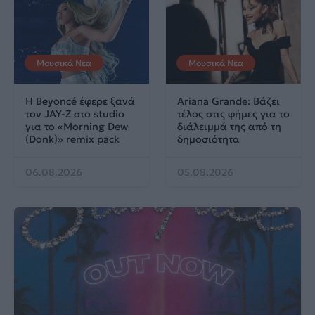
Μουσικά Νέα
Μουσικά Νέα
Η Beyoncé έφερε ξανά
Ariana Grande: Βάζει
τον JAY-Z στο studio
τέλος στις φήμες για το
για το «Morning Dew
διάλειμμά της από τη
(Donk)» remix pack
δημοσιότητα
06.08.2026
05.08.2026