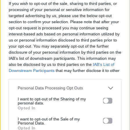
If you wish to opt-out of the sale, sharing to third parties, or
Βιογραφικά
processing of your personal or sensitive information for
Ελλήνων
targeted advertising by us, please use the below opt-out
Καλλιτεχνών
section to confirm your selection. Please note that after your
opt-out request is processed you may continue seeing
με πληροφορίες για
interest-based ads based on personal information utilized by
δισκογραφία, πορεία
us or personal information disclosed to third parties prior to
και σημαντικές στιγμές
your opt-out. You may separately opt-out of the further
τους στην ελληνική
disclosure of your personal information by third parties on the
μουσική σκηνή
IAB’s list of downstream participants. This information may
also be disclosed by us to third parties on the
IAB’s List of
Downstream Participants
that may further disclose it to other
third parties.
Δες επίσης
Personal Data Processing Opt Outs
I want to opt-out of the Sharing of my
personal data.
Opted In
I want to opt-out of the Sale of my
Personal Data.
Mad TV News
Μουσικά Νέα
Opted In