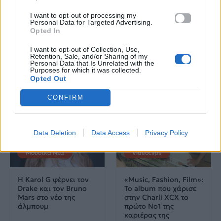
I want to opt-out of processing my
Γιάννης Φακίνος: Η
Νέο album στα
Personal Data for Targeted Advertising.
άγνωστη ιστορία πίσω
σκαριά; Ο A$AP Rocky
Opted In
από το «Λογαριασμό»
«πρόδωσε» τη Rihanna
της Κατερίνας Λιόλιου
I want to opt-out of Collection, Use,
Retention, Sale, and/or Sharing of my
Personal Data that Is Unrelated with the
Purposes for which it was collected.
06.08.2026
06.08.2026
Opted Out
CONFIRM
Data Deletion
Data Access
Privacy Policy
Μουσικά Νέα
Videoclips
Η Karol G φέρνει τον
«Music, Fashion, Film»:
Drake και τον Bruno
Το album που χάρισε
Mars στο νέο της
στην Charli XCX το
άλμπουμ
πρώτο No1 της
καριέρας της