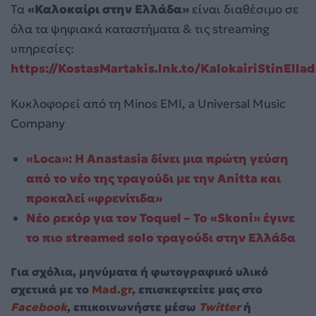
Τα
«Καλοκαίρι στην Ελλάδα»
είναι διαθέσιμο σε
όλα τα ψηφιακά καταστήματα & τις streaming
υπηρεσίες:
https://KostasMartakis.lnk.to/KalokairiStinEllad
Κυκλοφορεί από τη Minos EMI, a Universal Music
Company
«Loca»: Η Anastasia δίνει μια πρώτη γεύση
από το νέο της τραγούδι με την Anitta και
προκαλεί «φρενίτιδα»
Νέο ρεκόρ για τον Toquel – Το «Skoni» έγινε
το πιο streamed solo τραγούδι στην Ελλάδα
Για σχόλια, μηνύματα ή φωτογραφικό υλικό
σχετικά με το
Mad.gr
, επισκεφτείτε μας στο
Facebook
, επικοινωνήστε μέσω
Twitter
ή