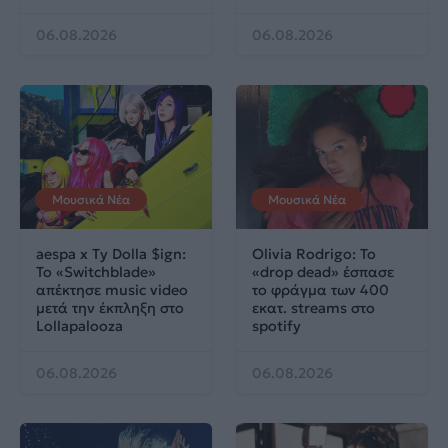
06.08.2026
06.08.2026
Μουσικά Νέα
Μουσικά Νέα
aespa x Ty Dolla $ign:
Olivia Rodrigo: To
Το «Switchblade»
«drop dead» έσπασε
απέκτησε music video
το φράγμα των 400
μετά την έκπληξη στο
εκατ. streams στο
Lollapalooza
spotify
06.08.2026
06.08.2026