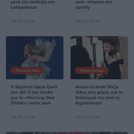
μετά την έκπληξη στο
εκατ. streams στο
Lollapalooza
spotify
06.08.2026
06.08.2026
Μουσικά Νέα
Μουσικά Νέα
Η Beyoncé έφερε ξανά
Ariana Grande: Βάζει
τον JAY-Z στο studio
τέλος στις φήμες για το
για το «Morning Dew
διάλειμμά της από τη
(Donk)» remix pack
δημοσιότητα
06.08.2026
05.08.2026