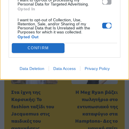
Personal Data for Targeted Advertising.
Opted In
I want to opt-out of Collection, Use,
Retention, Sale, and/or Sharing of my
Personal Data that Is Unrelated with the
Purposes for which it was collected.
Opted Out
Προηγούμενο
Επόμενο
CONFIRM
Data Deletion
Data Access
Privacy Policy
Στα ίχνη της
Η Meg Ryan βάζει
Κορσικής: Το
πωλητήριο στο
fashion ταξίδι του
εντυπωσιακό της
Jacquemus στις
καταφύγιο στα
παιδικές του
Hamptons- Δες το
αναμνήσεις
μαγικό σπίτι