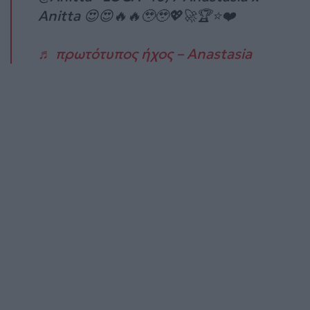
Anitta 😍😍🔥🔥🥹🥹💖🚀🏆⭐️❤️
♬ πρωτότυπος ήχος – Anastasia