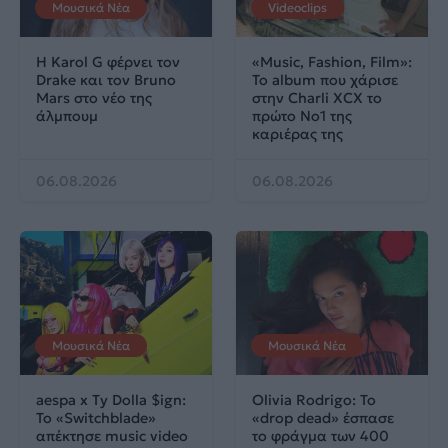
Μουσικά Νέα
Videoclips
Η Karol G φέρνει τον
«Music, Fashion, Film»:
Drake και τον Bruno
Το album που χάρισε
Mars στο νέο της
στην Charli XCX το
άλμπουμ
πρώτο No1 της
καριέρας της
06.08.2026
06.08.2026
Μουσικά Νέα
Μουσικά Νέα
aespa x Ty Dolla $ign:
Olivia Rodrigo: To
Το «Switchblade»
«drop dead» έσπασε
απέκτησε music video
το φράγμα των 400