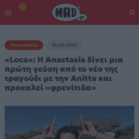
Skip
to
content
Μουσικά Νέα
30.06.2026
«Loca»: Η Anastasia δίνει μια
πρώτη γεύση από το νέο της
τραγούδι με την Anitta και
προκαλεί «φρενίτιδα»