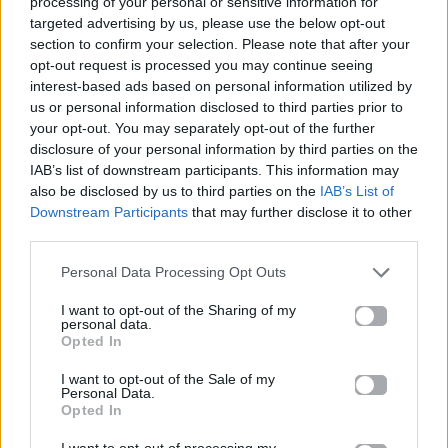
processing of your personal or sensitive information for
Wink» είναι η πιο τολμηρή της στιγμή!
targeted advertising by us, please use the below opt-out
section to confirm your selection. Please note that after your
Για σχόλια, μηνύματα ή φωτογραφικό υλικό
opt-out request is processed you may continue seeing
σχετικά με το
Mad.gr
, επισκεφτείτε μας στο
interest-based ads based on personal information utilized by
Facebook
, επικοινωνήστε μέσω
Twitter
ή
us or personal information disclosed to third parties prior to
your opt-out. You may separately opt-out of the further
ακολουθήστε μας στο
Instagram
.
disclosure of your personal information by third parties on the
IAB’s list of downstream participants. This information may
Anitta
Αναστασία
μουσική
ΤΡΑΓΟΥΔΙ
also be disclosed by us to third parties on the
IAB’s List of
Downstream Participants
that may further disclose it to other
Ακολουθήστε το
third parties.
Mad.gr στο Google
News
Personal Data Processing Opt Outs
I want to opt-out of the Sharing of my
personal data.
Ακολουθήστε το
Opted In
Mad.gr στο MSN
I want to opt-out of the Sale of my
Personal Data.
Opted In
Μοιράσου αυτό το άρθρο
I want to opt-out of processing my