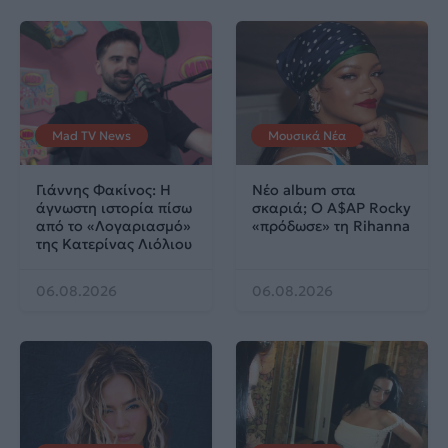
Mad TV News
Μουσικά Νέα
Γιάννης Φακίνος: Η
Νέο album στα
άγνωστη ιστορία πίσω
σκαριά; Ο A$AP Rocky
από το «Λογαριασμό»
«πρόδωσε» τη Rihanna
της Κατερίνας Λιόλιου
06.08.2026
06.08.2026