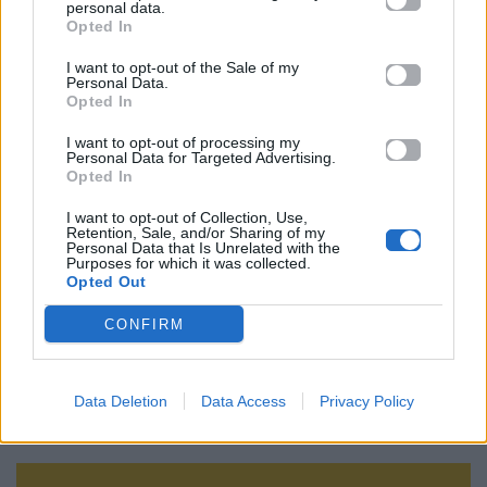
ακολουθήστε μας στο
Instagram
.
personal data.
Opted In
Jay Z
ΛΟΝΔΙΝΟ
ΣΥΝΑΥΛΙΑ
I want to opt-out of the Sale of my
Personal Data.
Opted In
Ακολουθήστε το
Mad.gr στο Google
I want to opt-out of processing my
News
Personal Data for Targeted Advertising.
Opted In
Ακολουθήστε το
I want to opt-out of Collection, Use,
Mad.gr στο MSN
Retention, Sale, and/or Sharing of my
Personal Data that Is Unrelated with the
Purposes for which it was collected.
Opted Out
CONFIRM
Μοιράσου αυτό το άρθρο
Data Deletion
Data Access
Privacy Policy