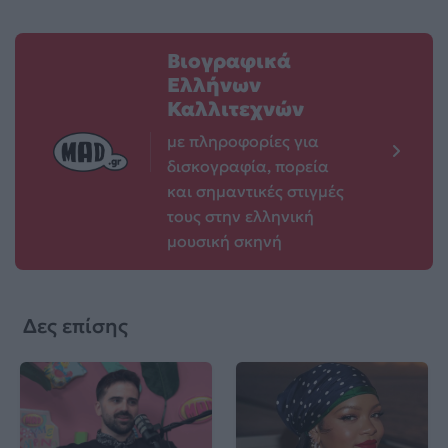
Βιογραφικά
Ελλήνων
Καλλιτεχνών
με πληροφορίες για
δισκογραφία, πορεία
και σημαντικές στιγμές
τους στην ελληνική
μουσική σκηνή
Δες επίσης