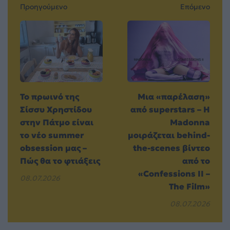
Προηγούμενο
Επόμενο
Το πρωινό της
Μια «παρέλαση»
Σίσσυ Χρηστίδου
από superstars – Η
στην Πάτμο είναι
Madonna
το νέο summer
μοιράζεται behind-
obsession μας –
the-scenes βίντεο
Πώς θα το φτιάξεις
από το
«Confessions II –
08.07.2026
The Film»
08.07.2026