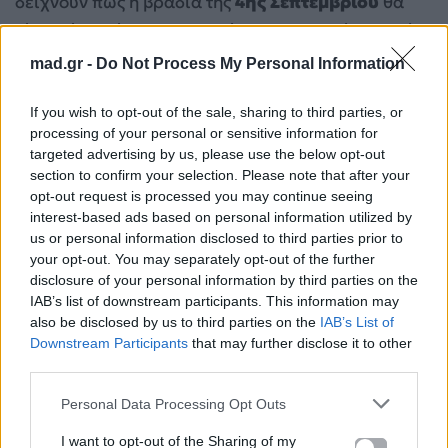
δείχνουν πως η βραδιά της
4ης Σεπτεμβρίου
θα
είναι μία από τις σημαντικότερες μουσικές στιγμές
της χρονιάς, με το ενδιαφέρον για τα εισιτήρια να
mad.gr -
Do Not Process My Personal Information
αναμένεται ιδιαίτερα υψηλό.
If you wish to opt-out of the sale, sharing to third parties, or
processing of your personal or sensitive information for
Popcorn έτοιμα; Η Charli xcx φέρνει το νέο
targeted advertising by us, please use the below opt-out
της άλμπουμ στις κινηματογραφικές
section to confirm your selection. Please note that after your
αίθουσες
opt-out request is processed you may continue seeing
interest-based ads based on personal information utilized by
Duffy: Η μεγάλη επιστροφή μετά από 16
us or personal information disclosed to third parties prior to
χρόνια σιωπής – Η συγκλονιστική ιστορία
your opt-out. You may separately opt-out of the further
που άφησε πίσω της
disclosure of your personal information by third parties on the
IAB’s list of downstream participants. This information may
also be disclosed by us to third parties on the
IAB’s List of
Downstream Participants
that may further disclose it to other
third parties.
Για σχόλια, μηνύματα ή φωτογραφικό υλικό
σχετικά με το
Mad.gr
, επισκεφτείτε μας στο
Personal Data Processing Opt Outs
Facebook
, επικοινωνήστε μέσω
Twitter
ή
I want to opt-out of the Sharing of my