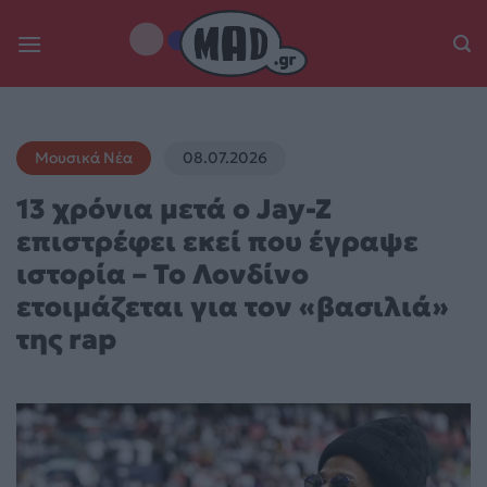
Skip
to
content
Μουσικά Νέα
08.07.2026
13 χρόνια μετά ο Jay-Z
επιστρέφει εκεί που έγραψε
ιστορία – Το Λονδίνο
ετοιμάζεται για τον «βασιλιά»
της rap