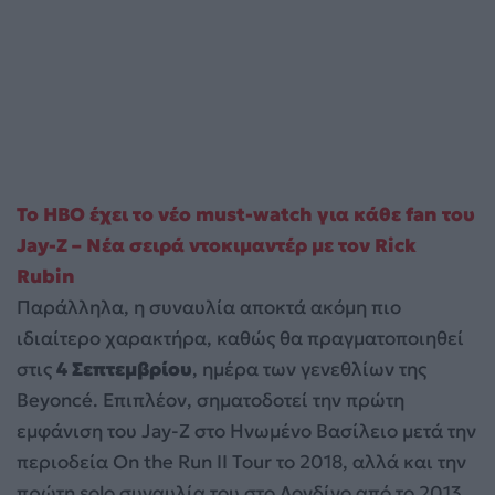
Το HBO έχει το νέο must-watch για κάθε fan του
Jay-Z – Νέα σειρά ντοκιμαντέρ με τον Rick
Rubin
Παράλληλα, η συναυλία αποκτά ακόμη πιο
ιδιαίτερο χαρακτήρα, καθώς θα πραγματοποιηθεί
στις
4 Σεπτεμβρίου
, ημέρα των γενεθλίων της
Beyoncé. Επιπλέον, σηματοδοτεί την πρώτη
εμφάνιση του Jay-Z στο Ηνωμένο Βασίλειο μετά την
περιοδεία On the Run II Tour το 2018, αλλά και την
πρώτη solo συναυλία του στο Λονδίνο από το 2013.