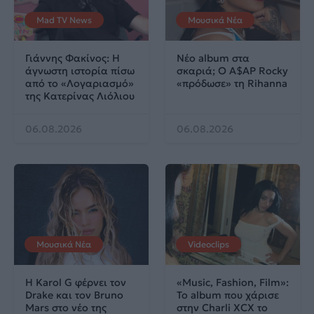
Mad TV News
Μουσικά Νέα
Γιάννης Φακίνος: Η
Νέο album στα
άγνωστη ιστορία πίσω
σκαριά; Ο A$AP Rocky
από το «Λογαριασμό»
«πρόδωσε» τη Rihanna
της Κατερίνας Λιόλιου
06.08.2026
06.08.2026
Μουσικά Νέα
Videoclips
Η Karol G φέρνει τον
«Music, Fashion, Film»:
Drake και τον Bruno
Το album που χάρισε
Mars στο νέο της
στην Charli XCX το