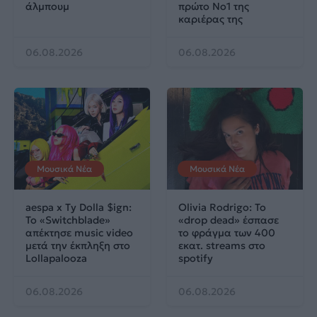
άλμπουμ
πρώτο No1 της
καριέρας της
06.08.2026
06.08.2026
Μουσικά Νέα
Μουσικά Νέα
aespa x Ty Dolla $ign:
Olivia Rodrigo: To
Το «Switchblade»
«drop dead» έσπασε
απέκτησε music video
το φράγμα των 400
μετά την έκπληξη στο
εκατ. streams στο
Lollapalooza
spotify
06.08.2026
06.08.2026