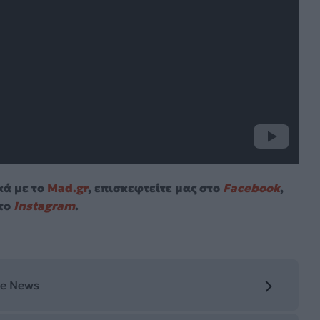
κά με το
Mad.gr
, επισκεφτείτε μας στο
Facebook
,
το
Instagram
.
le News