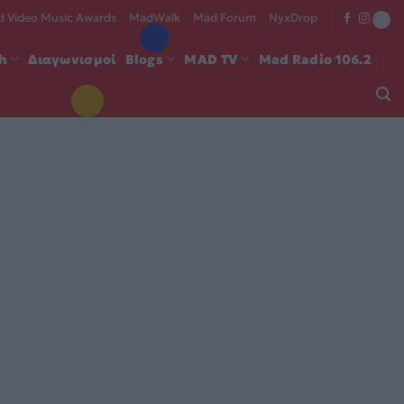
 Video Music Awards
MadWalk
Mad Forum
NyxDrop
ch
Διαγωνισμοί
Blogs
MAD TV
Mad Radio 106.2