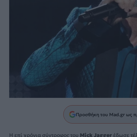
Προσθήκη του Mad.gr ως π
Η επί χρόνια σύντροφος του
Mick Jagger
έδωσε τέλ