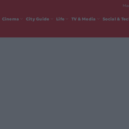
Mad
Cinema
City Guide
Life
TV & Media
Social & Te