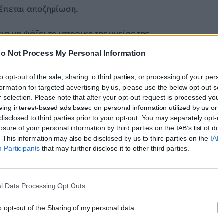
λέπεται αποζημίωση.
ια να ψάξει το ιστορικό της υγείας της
o Not Process My Personal Information
με το
Gimme Shelter
, ένα από τα καλύτερα
to opt-out of the sale, sharing to third parties, or processing of your per
formation for targeted advertising by us, please use the below opt-out s
r selection. Please note that after your opt-out request is processed y
eing interest-based ads based on personal information utilized by us or
disclosed to third parties prior to your opt-out. You may separately opt-
losure of your personal information by third parties on the IAB’s list of
. This information may also be disclosed by us to third parties on the
IA
Participants
that may further disclose it to other third parties.
l Data Processing Opt Outs
o opt-out of the Sharing of my personal data.