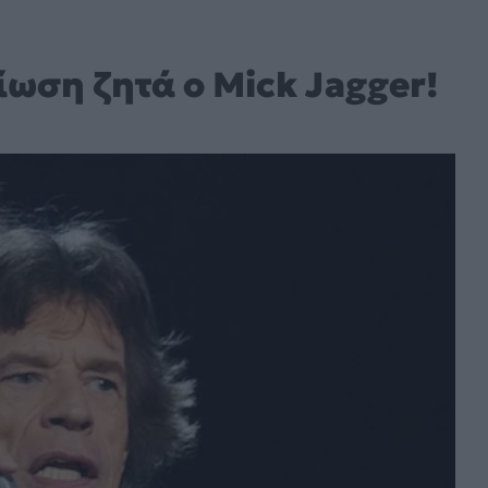
ίωση ζητά ο Mick Jagger!