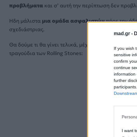
προβλήματα
και σ’ αυτή την περίπτωση δεν προβ
Ηδη μάλιστα
μια ομάδα ασφαλιστών
πήρε την άδε
σχεδιάστριας.
mad.gr -
D
Θα δούμε τι θα γίνει τελικά, μέχρι τότε ας ακούσου
If you wish 
τραγούδια των Rolling Stones:
sensitive in
confirm you
continue se
information 
further disc
participants
Downstream 
Persona
I want t