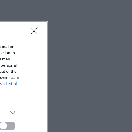
sonal or
ection to
ou may
 personal
out of the
 downstream
B’s List of