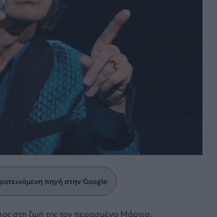
ροτεινόμενη πηγή στην Google
ος στη ζωή της τον περασμένο Μάρτιο.