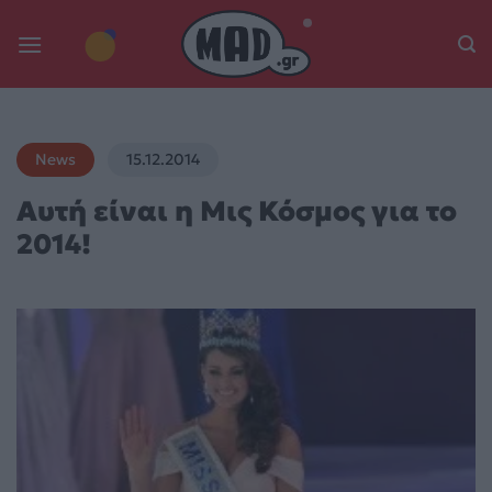
Skip
to
content
News
15.12.2014
Αυτή είναι η Μις Κόσμος για το
2014!