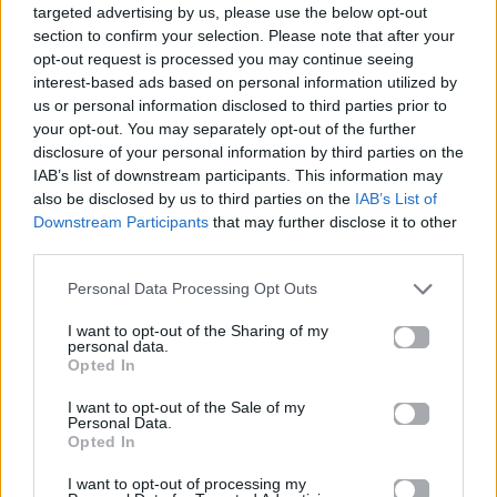
targeted advertising by us, please use the below opt-out
section to confirm your selection. Please note that after your
opt-out request is processed you may continue seeing
interest-based ads based on personal information utilized by
us or personal information disclosed to third parties prior to
your opt-out. You may separately opt-out of the further
O Ashton Kutcher
Νότης
disclosure of your personal information by third parties on the
IAB’s list of downstream participants. This information may
μιλά για πρώτη
Σφακιανάκης:
also be disclosed by us to third parties on the
IAB’s List of
φορά μετά τις
«Άκουσα εμένα σε
Downstream Participants
that may further disclose it to other
φήμες απιστίας στο
ένα τραγούδι
third parties.
γάμο του! Δείτε τι
άγνωστο. Δεν
Personal Data Processing Opt Outs
δήλωσε
ήμουν εγώ, ήταν ο
Παντελίδης.
15.12.2014
I want to opt-out of the Sharing of my
Θλιβερό»
personal data.
Opted In
15.12.2014
I want to opt-out of the Sale of my
Personal Data.
Opted In
I want to opt-out of processing my