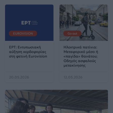
EUROVISION
Go out
ΕΡΤ: Εντυπωσιακή
Ηλεκτρικά πατίνια:
αύξηση κερδοφορίας
Μεταφορικό μέσο ή
στη φετινή Eurovision
«παγίδα» θανάτου;
Οδηγός ασφαλούς
μετακίνησης
20.05.2026
12.05.2026