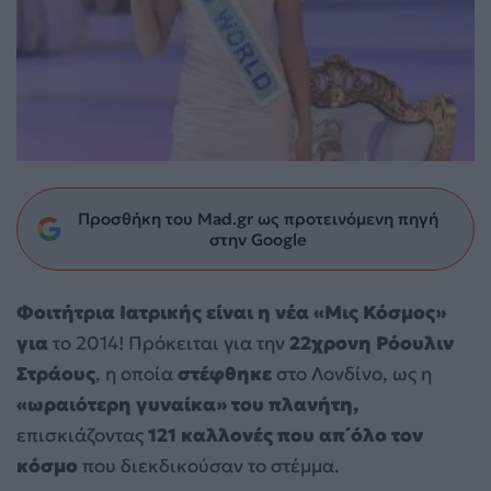
Προσθήκη του Mad.gr ως προτεινόμενη πηγή
στην Google
Φοιτήτρια Ιατρικής είναι η νέα «Μις Κόσμος»
για
το 2014! Πρόκειται για την
22χρονη Ρόουλιν
Στράους
, η οποία
στέφθηκε
στο Λονδίνο, ως η
«ωραιότερη γυναίκα» του πλανήτη,
επισκιάζοντας
121 καλλονές που απ΄όλο τον
κόσμο
που διεκδικούσαν το στέμμα.