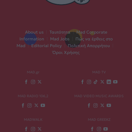
About us
|
Ταυτότητα
|
Mad Corporate
Information
|
Mad Jobs
|
Πώς να έρθεις στο
Mad
|
Editorial Policy
|
Πολιτική Απορρήτου
|
Όροι Χρήσης
MAD.gr
MAD TV
MAD RADIO 106,2
MAD VIDEO MUSIC AWARDS
MADWALK
MAD GREEKZ