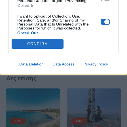
Personal Data for Targeted Advertising.
Βιογραφικά
Opted In
Ελλήνων
Καλλιτεχνών
I want to opt-out of Collection, Use,
Retention, Sale, and/or Sharing of my
Personal Data that Is Unrelated with the
με πληροφορίες για
Purposes for which it was collected.
δισκογραφία, πορεία
Opted Out
και σημαντικές στιγμές
CONFIRM
τους στην ελληνική
μουσική σκηνή
Data Deletion
Data Access
Privacy Policy
Δες επίσης
Life
Life