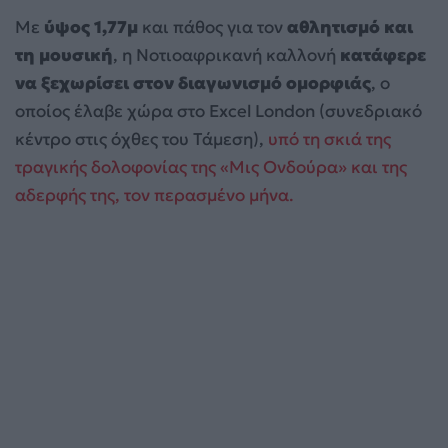
Με
ύψος 1,77μ
και πάθος για τον
αθλητισμό και
τη μουσική
, η Νοτιοαφρικανή καλλονή
κατάφερε
να ξεχωρίσει στον διαγωνισμό ομορφιάς
, ο
οποίος έλαβε χώρα στο Excel London (συνεδριακό
κέντρο στις όχθες του Τάμεση),
υπό τη σκιά της
τραγικής δολοφονίας της «Μις Ονδούρα» και της
αδερφής της, τον περασμένο μήνα.