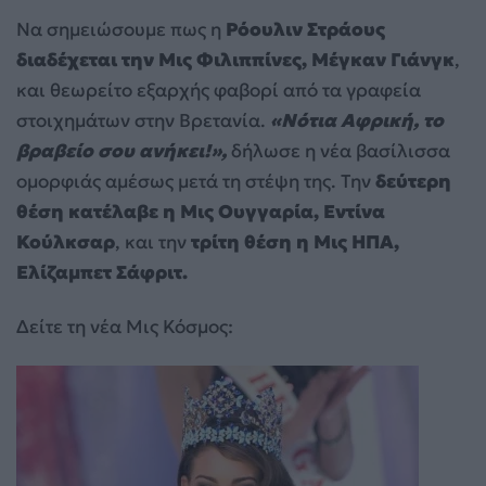
Να σημειώσουμε πως η
Ρόουλιν Στράους
διαδέχεται την Μις Φιλιππίνες,
Μέγκαν Γιάνγκ
,
και θεωρείτο εξαρχής φαβορί από τα γραφεία
στοιχημάτων στην Βρετανία.
«Νότια Αφρική, το
βραβείο σου ανήκει!»,
δήλωσε η νέα βασίλισσα
ομορφιάς αμέσως μετά τη στέψη της. Την
δεύτερη
θέση κατέλαβε η Μις Ουγγαρία, Εντίνα
Κούλκσαρ
, και την
τ
ρίτη
θέση η Μις ΗΠΑ,
Ελίζαμπετ Σάφριτ.
Δείτε τη νέα Μις Κόσμος: