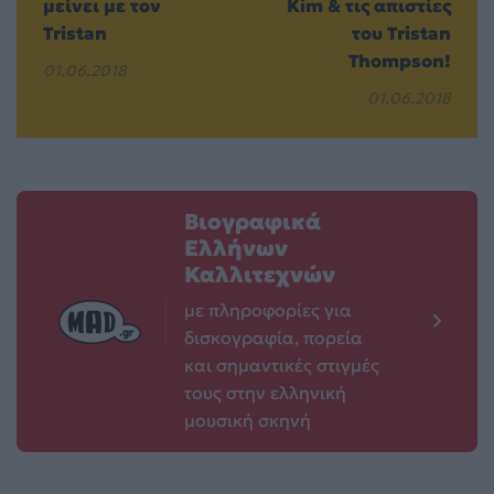
μείνει με τον
Kim & τις απιστίες
Tristan
του Tristan
Thompson!
01.06.2018
01.06.2018
Βιογραφικά
Ελλήνων
Καλλιτεχνών
με πληροφορίες για
δισκογραφία, πορεία
και σημαντικές στιγμές
τους στην ελληνική
μουσική σκηνή