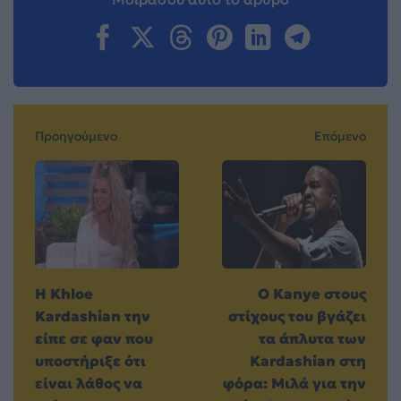
Προηγούμενο
Επόμενο
Η Khloe
Ο Kanye στους
Kardashian την
στίχους του βγάζει
είπε σε φαν που
τα άπλυτα των
υποστήριξε ότι
Kardashian στη
είναι λάθος να
φόρα: Μιλά για την