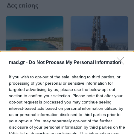
Δες επίσης
Life
Life
mad.gr -
Do Not Process My Personal Information
Καλοκαίρι στην Αττική
Το πιο επικίνδυνο
με επιφυλάξεις – Ποιες
«Will you marry me?»
If you wish to opt-out of the sale, sharing to third parties, or
παραλίες έχουν
που έχουμε δει ποτέ –
χαρακτηριστεί
Το ζευγάρι που
processing of your personal or sensitive information for
ακατάλληλες
σκαρφάλωσε στο
targeted advertising by us, please use the below opt-out
Empire State Building
section to confirm your selection. Please note that after your
opt-out request is processed you may continue seeing
04.07.2026
02.07.2026
interest-based ads based on personal information utilized by
us or personal information disclosed to third parties prior to
your opt-out. You may separately opt-out of the further
disclosure of your personal information by third parties on the
IAB’s list of downstream participants. This information may