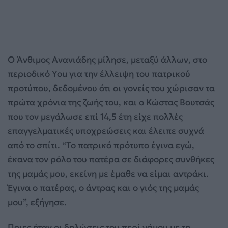
Ο Άνθιμος Ανανιάδης μίλησε, μεταξύ άλλων, στο
περιοδικό Υοu για την έλλειψη του πατρικού
προτύπου, δεδομένου ότι οι γονείς του χώρισαν τα
πρώτα χρόνια της ζωής του, και ο Κώστας Βουτσάς
που τον μεγάλωσε επί 14,5 έτη είχε πολλές
επαγγελματικές υποχρεώσεις και έλειπε συχνά
από το σπίτι. “Το πατρικό πρότυπο έγινα εγώ,
έκανα τον ρόλο του πατέρα σε διάφορες συνθήκες
της μαμάς μου, εκείνη με έμαθε να είμαι αντράκι.
Έγινα ο πατέρας, ο άντρας και ο γιός της μαμάς
μου”, εξήγησε.
Ποιες ήταν οι δηλώσεις του περί γάμου με τη