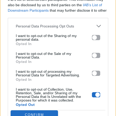
also be disclosed by us to third parties on the
IAB’s List of
Downstream Participants
that may further disclose it to other
third parties.
News
Corporate News
Personal Data Processing Opt Outs
Πανελλαδικές 2026:
Μία κάρτα για όλες τις
I want to opt-out of the Sharing of my
Στην κορυφή των
προνοιακές παροχές!
personal data.
βαθμολογιών η
Opted In
Λαρισαία Ιωάννα
Παπακώστα με 19.780
I want to opt-out of the Sale of my
μόρια
Personal Data.
Opted In
26.06.2026
26.06.2026
I want to opt-out of processing my
Personal Data for Targeted Advertising.
Opted In
I want to opt-out of Collection, Use,
Retention, Sale, and/or Sharing of my
Personal Data that Is Unrelated with the
Purposes for which it was collected.
Opted Out
Life
Life
CONFIRM