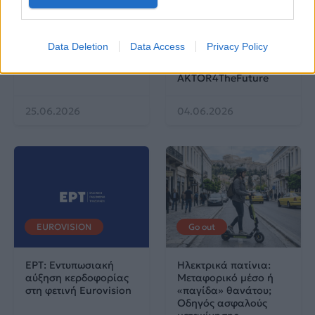
Πού να μην
AKTOR: Δίπλα στους
κολυμπήσεις στην
νέους επιστήμονες με
Data Deletion
Data Access
Privacy Policy
Αττική: Οι 29
το πρόγραμμα
ακατάλληλες παραλίες
υποτροφιών
AKTOR4TheFuture
25.06.2026
04.06.2026
EUROVISION
Go out
ΕΡΤ: Εντυπωσιακή
Ηλεκτρικά πατίνια:
αύξηση κερδοφορίας
Μεταφορικό μέσο ή
στη φετινή Eurovision
«παγίδα» θανάτου;
Οδηγός ασφαλούς