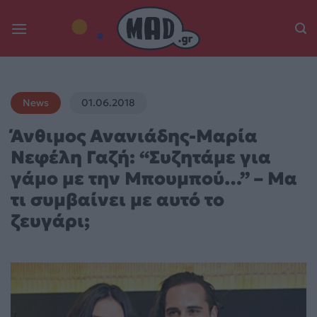
Skip
to
content
News
01.06.2018
Άνθιμος Ανανιάδης-Μαρία
Νεφέλη Γαζή: “Συζητάμε για
γάμο με την Μπουμπού…” – Μα
τι συμβαίνει με αυτό το
ζευγάρι;