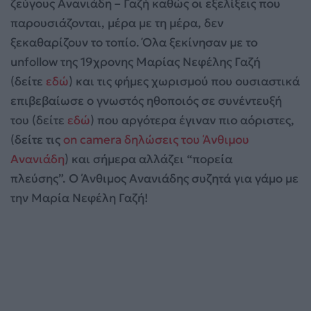
ζεύγους Ανανιάδη – Γαζή καθώς οι εξελίξεις που
παρουσιάζονται, μέρα με τη μέρα, δεν
ξεκαθαρίζουν το τοπίο. Όλα ξεκίνησαν με το
unfollow της 19χρονης Μαρίας Νεφέλης Γαζή
(δείτε
εδώ
) και τις φήμες χωρισμού που ουσιαστικά
επιβεβαίωσε ο γνωστός ηθοποιός σε συνέντευξή
του (δείτε
εδώ
) που αργότερα έγιναν πιο αόριστες,
(δείτε τις
on camera δηλώσεις του Άνθιμου
Ανανιάδη
) και σήμερα αλλάζει “πορεία
πλεύσης”. Ο Άνθιμος Ανανιάδης συζητά για γάμο με
την Μαρία Νεφέλη Γαζή!