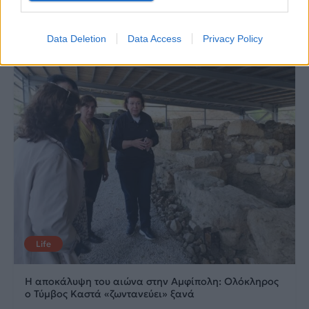
20.05.2026
12.05.2026
Data Deletion
Data Access
Privacy Policy
Life
Η αποκάλυψη του αιώνα στην Αμφίπολη: Ολόκληρος
ο Τύμβος Καστά «ζωντανεύει» ξανά