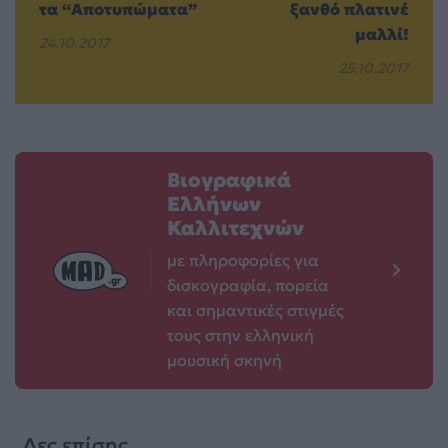
τα “Αποτυπώματα”
ξανθό πλατινέ
μαλλί!
24.10.2017
25.10.2017
Βιογραφικά
Ελλήνων
Καλλιτεχνών
με πληροφορίες για
δισκογραφία, πορεία
και σημαντικές στιγμές
τους στην ελληνική
μουσική σκηνή
Δες επίσης