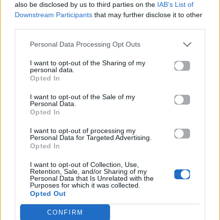
also be disclosed by us to third parties on the
IAB’s List of
Πού να μην
AKTOR: Δίπλα στους
Downstream Participants
that may further disclose it to other
κολυμπήσεις στην
νέους επιστήμονες με
third parties.
Αττική: Οι 29
το πρόγραμμα
ακατάλληλες παραλίες
υποτροφιών
AKTOR4TheFuture
Personal Data Processing Opt Outs
I want to opt-out of the Sharing of my
25.06.2026
04.06.2026
personal data.
Opted In
I want to opt-out of the Sale of my
Personal Data.
Opted In
I want to opt-out of processing my
Personal Data for Targeted Advertising.
Opted In
EUROVISION
Go out
I want to opt-out of Collection, Use,
Retention, Sale, and/or Sharing of my
ΕΡΤ: Εντυπωσιακή
Ηλεκτρικά πατίνια:
Personal Data that Is Unrelated with the
αύξηση κερδοφορίας
Μεταφορικό μέσο ή
Purposes for which it was collected.
στη φετινή Eurovision
«παγίδα» θανάτου;
Opted Out
Οδηγός ασφαλούς
μετακίνησης
CONFIRM