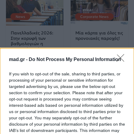
News
Corporate News
Πανελλαδικές 2026:
Μία κάρτα για όλες τις
Στην κορυφή των
προνοιακές παροχές!
βαθμολογιών η
Λαρισαία Ιωάννα
Παπακώστα με 19.780
mad.gr -
Do Not Process My Personal Information
μόρια
26.06.2026
26.06.2026
If you wish to opt-out of the sale, sharing to third parties, or
processing of your personal or sensitive information for
targeted advertising by us, please use the below opt-out
section to confirm your selection. Please note that after your
opt-out request is processed you may continue seeing
interest-based ads based on personal information utilized by
us or personal information disclosed to third parties prior to
your opt-out. You may separately opt-out of the further
Life
Life
disclosure of your personal information by third parties on the
IAB’s list of downstream participants. This information may