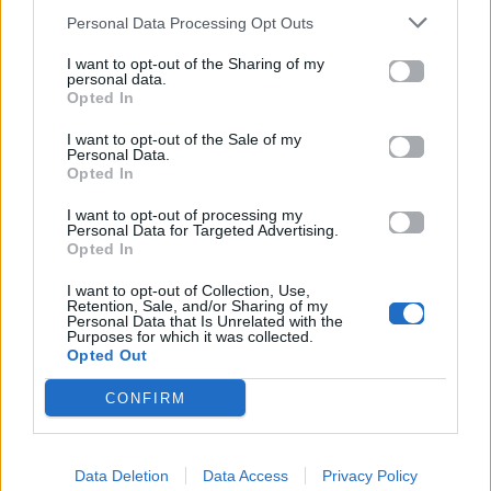
μόρια
Personal Data Processing Opt Outs
26.06.2026
26.06.2026
I want to opt-out of the Sharing of my
personal data.
Opted In
I want to opt-out of the Sale of my
Personal Data.
Opted In
I want to opt-out of processing my
Personal Data for Targeted Advertising.
Life
Life
Opted In
I want to opt-out of Collection, Use,
Πού να μην
AKTOR: Δίπλα στους
Retention, Sale, and/or Sharing of my
κολυμπήσεις στην
νέους επιστήμονες με
Personal Data that Is Unrelated with the
Αττική: Οι 29
το πρόγραμμα
Purposes for which it was collected.
ακατάλληλες παραλίες
υποτροφιών
Opted Out
AKTOR4TheFuture
CONFIRM
25.06.2026
04.06.2026
Data Deletion
Data Access
Privacy Policy