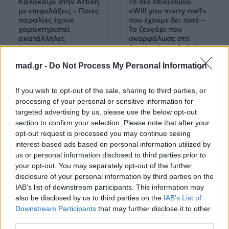
Καλοκαίρι στην Αττική
Το πιο επικίνδυνο
με επιφυλάξεις – Ποιες
«Will you marry me?»
παραλίες έχουν
που έχουμε δει ποτέ –
χαρακτηριστεί
Το ζευγάρι που
ακατάλληλες
σκαρφάλωσε στο
Empire State Building
mad.gr -
Do Not Process My Personal Information
04.07.2026
02.07.2026
If you wish to opt-out of the sale, sharing to third parties, or
processing of your personal or sensitive information for
targeted advertising by us, please use the below opt-out
section to confirm your selection. Please note that after your
opt-out request is processed you may continue seeing
interest-based ads based on personal information utilized by
us or personal information disclosed to third parties prior to
News
Corporate News
your opt-out. You may separately opt-out of the further
disclosure of your personal information by third parties on the
Πανελλαδικές 2026:
Μία κάρτα για όλες τις
IAB’s list of downstream participants. This information may
Στην κορυφή των
προνοιακές παροχές!
also be disclosed by us to third parties on the
IAB’s List of
βαθμολογιών η
Downstream Participants
that may further disclose it to other
Λαρισαία Ιωάννα
third parties.
Παπακώστα με 19.780