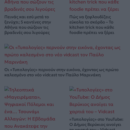
Πεινάς και εσύ μετά το
Πώς να ξεφλουδίζεις
ξενύχτι; 5 καντίνες στην
εύκολα το σκόρδο – Το
Αθήνα που σώζουν τις
kitchen trick που κάθε
βραδινές σου λιγούρες
foodie πρέπει να ξέρει
Οι «Τυπολογίες» περνούν στην εικόνα, έχοντας ως πρώτο
καλεσμένο στο νέο vidcast τον Παύλο Μαρινάκη
«Τυπολογίες» στο YouTube:
Ο Δήμος Βερύκιος ανοίγει
τα χαρτιά του – Vidcast