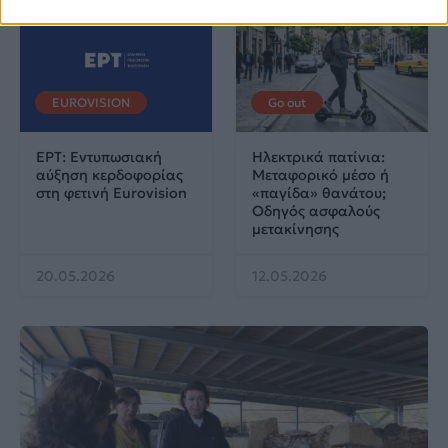
EUROVISION
Go out
ΕΡΤ: Εντυπωσιακή
Ηλεκτρικά πατίνια:
αύξηση κερδοφορίας
Μεταφορικό μέσο ή
στη φετινή Eurovision
«παγίδα» θανάτου;
Οδηγός ασφαλούς
μετακίνησης
20.05.2026
12.05.2026