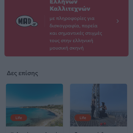
Ελλήνων
Καλλιτεχνών
με πληροφορίες για
δισκογραφία, πορεία
και σημαντικές στιγμές
τους στην ελληνική
μουσική σκηνή
Δες επίσης
Life
Life