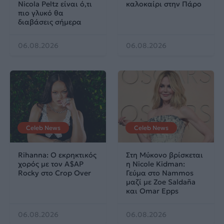
Nicola Peltz είναι ό,τι
καλοκαίρι στην Πάρο
πιο γλυκό θα
διαβάσεις σήμερα
06.08.2026
06.08.2026
Celeb News
Celeb News
Rihanna: Ο εκρηκτικός
Στη Μύκονο βρίσκεται
χορός με τον A$AP
η Nicole Kidman:
Rocky στο Crop Over
Γεύμα στο Nammos
μαζί με Zoe Saldaña
και Omar Epps
06.08.2026
06.08.2026