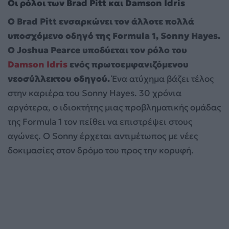
Οι ρόλοι των Brad Pitt και Damson Idris
Ο Brad Pitt ενσαρκώνει τον άλλοτε πολλά
υποσχόμενο οδηγό της Formula 1, Sonny Hayes.
Ο Joshua Pearce υποδύεται τον ρόλο του
Damson Idris
ενός πρωτοεμφανιζόμενου
νεοσύλλεκτου οδηγού.
Ένα ατύχημα βάζει τέλος
στην καριέρα του Sonny Hayes. 30 χρόνια
αργότερα, ο ιδιοκτήτης μιας προβληματικής ομάδας
της Formula 1 τον πείθει να επιστρέψει στους
αγώνες. Ο Sonny έρχεται αντιμέτωπος με νέες
δοκιμασίες στον δρόμο του προς την κορυφή.