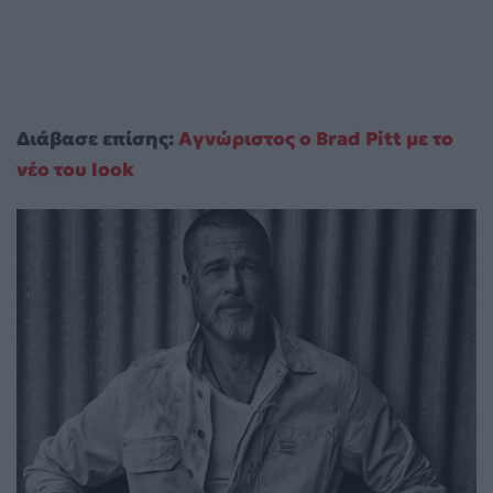
Διάβασε επίσης:
Αγνώριστος ο Brad Pitt με το
νέο του look