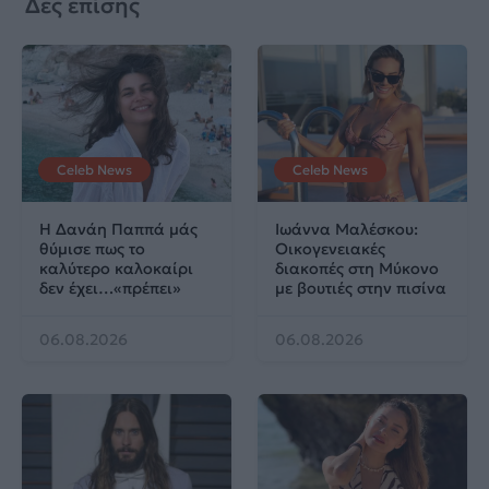
Δες επίσης
Celeb News
Celeb News
Η Δανάη Παππά μάς
Ιωάννα Μαλέσκου:
θύμισε πως το
Οικογενειακές
καλύτερο καλοκαίρι
διακοπές στη Μύκονο
δεν έχει…«πρέπει»
με βουτιές στην πισίνα
06.08.2026
06.08.2026