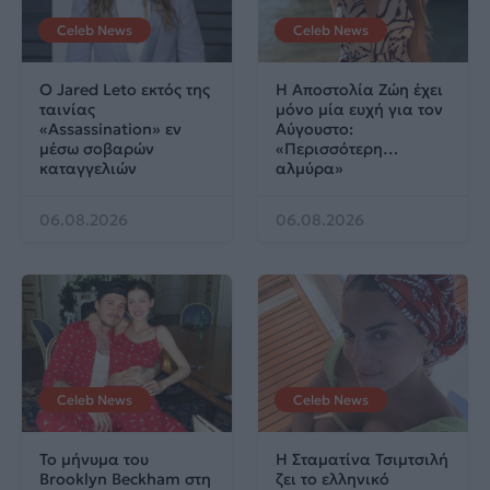
Celeb News
Celeb News
Ο Jared Leto εκτός της
Η Αποστολία Ζώη έχει
ταινίας
μόνο μία ευχή για τον
«Assassination» εν
Αύγουστο:
μέσω σοβαρών
«Περισσότερη…
καταγγελιών
αλμύρα»
06.08.2026
06.08.2026
Celeb News
Celeb News
Το μήνυμα του
Η Σταματίνα Τσιμτσιλή
Brooklyn Beckham στη
ζει το ελληνικό