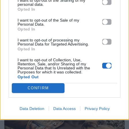
I want to opt-out of the Sharing of my
personal data.
https://www.instagram.com/gq/?g=5
Opted In
I want to opt-out of the Sale of my
Τέλος,
ο Damson Idris
αποκαλύπτει πως
ήθελε να
Personal Data.
Opted In
γίνει ποδοσφαιριστής και έφτασε σε
ημιεπαγγελματικό επίπεδο
πριν επιλέξει να
I want to opt-out of processing my
Personal Data for Targeted Advertising.
ασχοληθεί με την υποκριτική στην ηλικία σχεδόν
Opted In
των 20 ετών.
I want to opt-out of Collection, Use,
Retention, Sale, and/or Sharing of my
Personal Data that Is Unrelated with the
Purposes for which it was collected.
Opted Out
CONFIRM
Data Deletion
Data Access
Privacy Policy