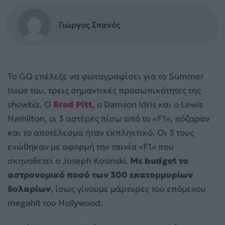
Γιώργος Σπανός
Το GQ επέλεξε να φωταγραφίσει για το Summer
Issue του, τρεις σημαντικές προσωπικότητες της
showbiz. Ο
Brad Pitt
, ο Damson Idris και ο Lewis
Hamilton, οι 3 αστέρες πίσω από το «F1», πόζαραν
και το αποτέλεσμα ήταν εκπληκτικό. Οι 3 τους
ενώθηκαν με αφορμή την ταινία «F1» που
σκηνοθετεί ο Joseph Kosinski.
Με budget το
αστρονομικό ποσό των 300 εκατομμυρίων
δολαρίων
, ίσως γίνουμε μάρτυρες του επόμενου
megahit του Hollywood.