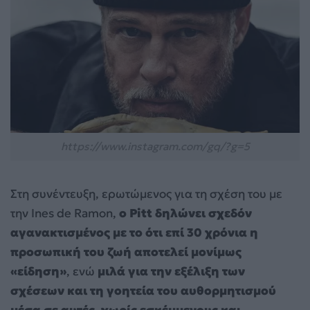
https://www.instagram.com/gq/?g=5
Στη συνέντευξη, ερωτώμενος για τη σχέση του με
την Ines de Ramon,
ο Pitt δηλώνει σχεδόν
αγανακτισμένος με το ότι επί 30 χρόνια η
προσωπική του ζωή αποτελεί μονίμως
«είδηση»
, ενώ
μιλά για την εξέλιξη των
σχέσεων και τη γοητεία του αυθορμητισμού
μέσα σε αυτές, χωρίς εσκέμμενους και