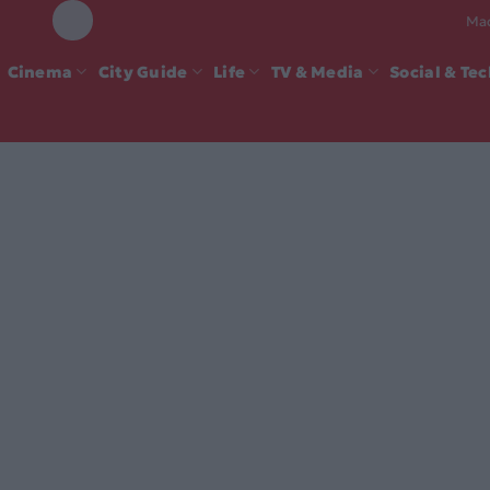
Mad
Cinema
City Guide
Life
TV & Media
Social & Te