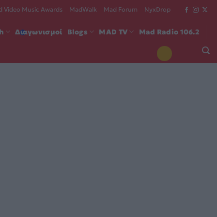
 Video Music Awards
MadWalk
Mad Forum
NyxDrop
ch
Διαγωνισμοί
Blogs
MAD TV
Mad Radio 106.2