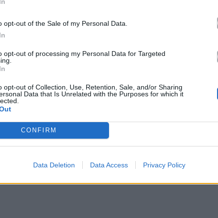
In
o opt-out of the Sale of my Personal Data.
Η Ανδριάνα Μπάμπαλη καλεσμένη του Ζήση
In
Ρούμπου στην εκπομπή «ΓΚΑΡΑΖ».
to opt-out of processing my Personal Data for Targeted
ing.
In
o opt-out of Collection, Use, Retention, Sale, and/or Sharing
ersonal Data that Is Unrelated with the Purposes for which it
 παραγωγό και stand up κωμικό Αλέξανδρο
lected.
Out
σε συνηθισμένες κωμικές φόρμες, φέρνει μια
 Σε μια φιλική κουβέντα, θα μιλήσει για τις πηγές
CONFIRM
ορίες από την καριέρα του.
Data Deletion
Data Access
Privacy Policy