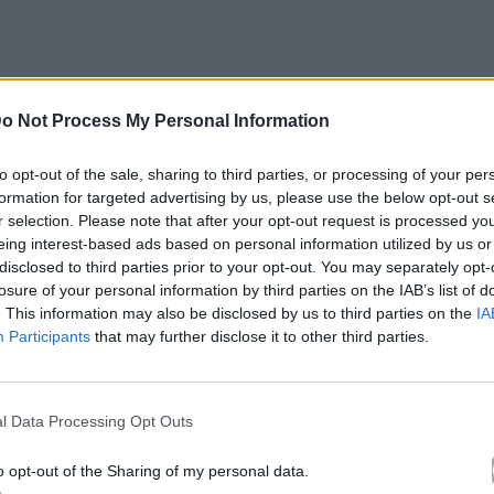
o Not Process My Personal Information
to opt-out of the sale, sharing to third parties, or processing of your per
formation for targeted advertising by us, please use the below opt-out s
ς, η Ανδριάνα Μπάμπαλη έρχεται στη σκηνή του
r selection. Please note that after your opt-out request is processed y
τη μουσική, ξεκινώντας από τα πρώτα βήματά της,
eing interest-based ads based on personal information utilized by us or
.
disclosed to third parties prior to your opt-out. You may separately opt-
losure of your personal information by third parties on the IAB’s list of
. This information may also be disclosed by us to third parties on the
IA
Participants
that may further disclose it to other third parties.
l Data Processing Opt Outs
o opt-out of the Sharing of my personal data.