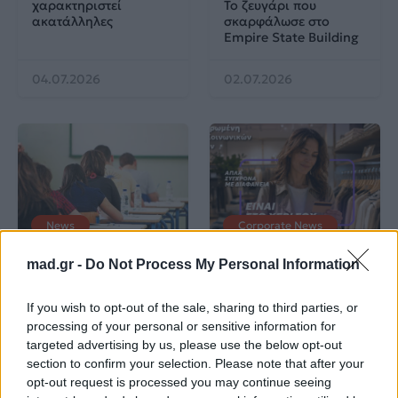
χαρακτηριστεί
Το ζευγάρι που
ακατάλληλες
σκαρφάλωσε στο
Empire State Building
04.07.2026
02.07.2026
News
Corporate News
mad.gr -
Do Not Process My Personal Information
Πανελλαδικές 2026:
Μία κάρτα για όλες τις
Στην κορυφή των
προνοιακές παροχές!
βαθμολογιών η
If you wish to opt-out of the sale, sharing to third parties, or
Λαρισαία Ιωάννα
processing of your personal or sensitive information for
Παπακώστα με 19.780
targeted advertising by us, please use the below opt-out
μόρια
section to confirm your selection. Please note that after your
opt-out request is processed you may continue seeing
26.06.2026
26.06.2026