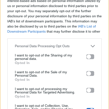
interest-based ads based on personal information utilized by
us or personal information disclosed to third parties prior to
your opt-out. You may separately opt-out of the further
disclosure of your personal information by third parties on the
IAB’s list of downstream participants. This information may
also be disclosed by us to third parties on the
IAB’s List of
Downstream Participants
that may further disclose it to other
third parties.
Life
Life
Personal Data Processing Opt Outs
Πού να μην
AKTOR: Δίπλα στους
I want to opt-out of the Sharing of my
κολυμπήσεις στην
νέους επιστήμονες με
personal data.
Αττική: Οι 29
το πρόγραμμα
Opted In
ακατάλληλες παραλίες
υποτροφιών
AKTOR4TheFuture
I want to opt-out of the Sale of my
Personal Data.
Opted In
25.06.2026
04.06.2026
I want to opt-out of processing my
Personal Data for Targeted Advertising.
Opted In
I want to opt-out of Collection, Use,
Retention, Sale, and/or Sharing of my