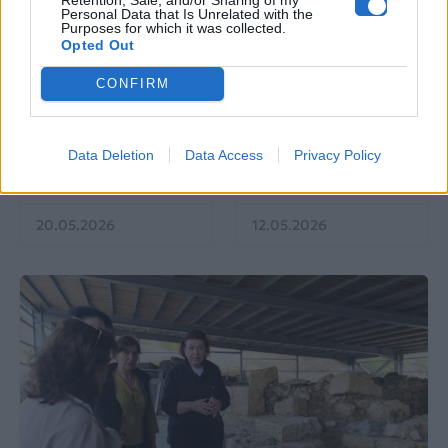
Personal Data that Is Unrelated with the
Purposes for which it was collected.
Opted Out
EUROVISION
Go out
CONFIRM
ΕΡΤ: Εντυπωσιακή
Ηλεκτρικά πατίνια:
αύξηση κερδοφορίας
Μεταφορικό μέσο ή
στη φετινή Eurovision
«παγίδα» θανάτου;
Data Deletion
Data Access
Privacy Policy
Οδηγός ασφαλούς
μετακίνησης
20.05.2026
12.05.2026