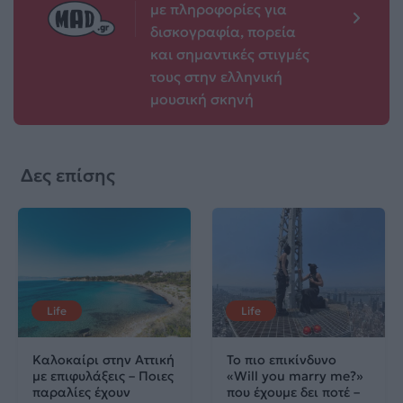
με πληροφορίες για
δισκογραφία, πορεία
και σημαντικές στιγμές
τους στην ελληνική
μουσική σκηνή
Δες επίσης
Life
Life
Καλοκαίρι στην Αττική
Το πιο επικίνδυνο
με επιφυλάξεις – Ποιες
«Will you marry me?»
παραλίες έχουν
που έχουμε δει ποτέ –