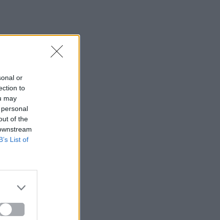
sonal or
ection to
ou may
 personal
out of the
 downstream
B’s List of