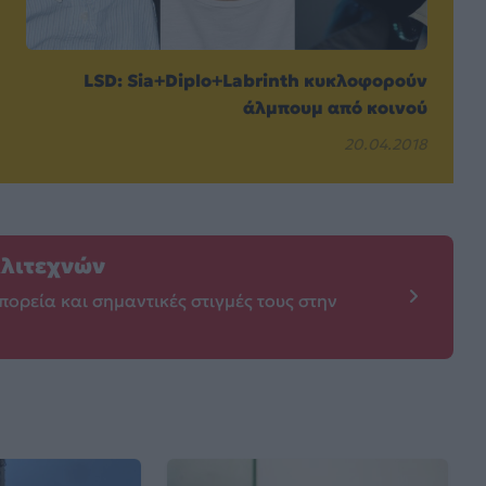
LSD: Sia+Diplo+Labrinth κυκλοφορούν
άλμπουμ από κοινού
20.04.2018
λλιτεχνών
πορεία και σημαντικές στιγμές τους στην