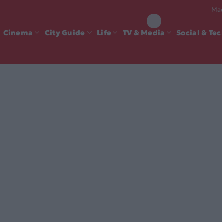
Mad
Cinema
City Guide
Life
TV & Media
Social & Te