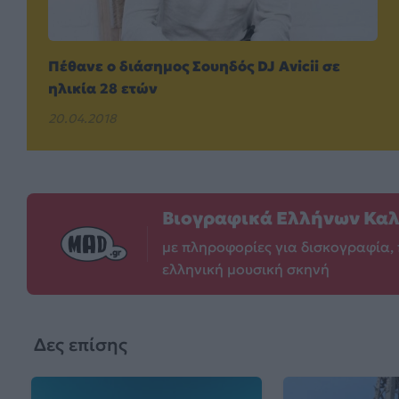
Πέθανε ο διάσημος Σουηδός DJ Avicii σε
ηλικία 28 ετών
20.04.2018
Βιογραφικά Ελλήνων Κα
με πληροφορίες για δισκογραφία, 
ελληνική μουσική σκηνή
Δες επίσης