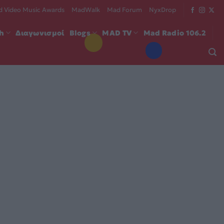
 Video Music Awards
MadWalk
Mad Forum
NyxDrop
ch
Διαγωνισμοί
Blogs
MAD TV
Mad Radio 106.2