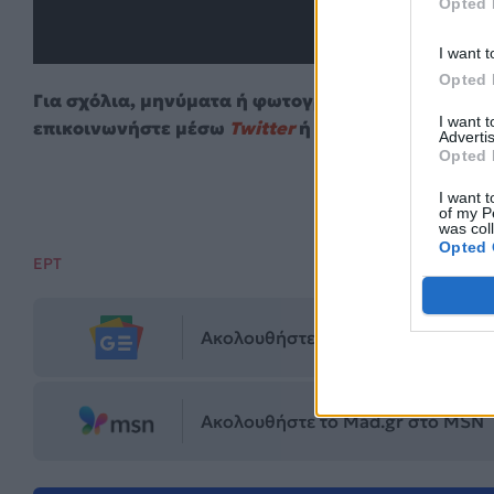
Opted 
I want t
Opted 
Για σχόλια, μηνύματα ή φωτογραφικό υλικό σχετι
I want 
επικοινωνήστε μέσω
Twitter
ή ακολουθήστε μας σ
Advertis
Opted 
1
I want t
of my P
was col
Opted 
ΕΡΤ
Ακολουθήστε το Mad.gr στο Goog
Ακολουθήστε το Mad.gr στο MSN