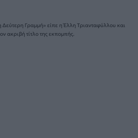
 Δεύτερη Γραμμή» είπε η Έλλη Τριανταφύλλου και
ν ακριβή τίτλο της εκπομπής.