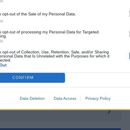
In
o opt-out of the Sale of my Personal Data.
In
κά με το
Mad.gr
, επισκεφτείτε μας στο
Facebook
,
to opt-out of processing my Personal Data for Targeted
το
Instagram
.
ing.
In
2
o opt-out of Collection, Use, Retention, Sale, and/or Sharing
ersonal Data that Is Unrelated with the Purposes for which it
lected.
Out
CONFIRM
le News
Data Deletion
Data Access
Privacy Policy