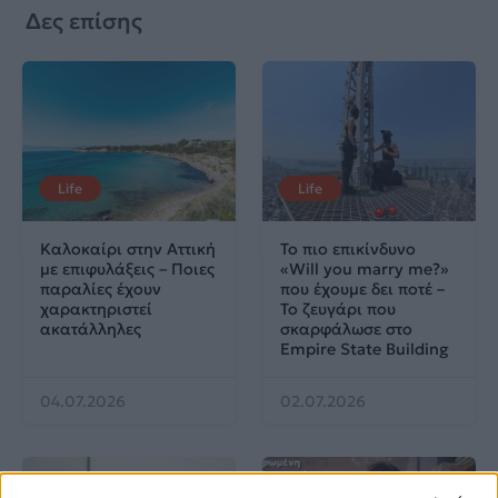
Δες επίσης
Life
Life
Καλοκαίρι στην Αττική
Το πιο επικίνδυνο
με επιφυλάξεις – Ποιες
«Will you marry me?»
παραλίες έχουν
που έχουμε δει ποτέ –
χαρακτηριστεί
Το ζευγάρι που
ακατάλληλες
σκαρφάλωσε στο
Empire State Building
04.07.2026
02.07.2026