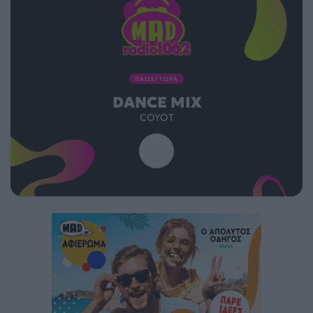
ΠΑΙΖΕΙ ΤΩΡΑ
DANCE MIX
COYOT