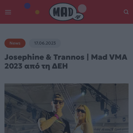
Skip
to
content
News
17.06.2023
Josephine & Trannos | Mad VMA
2023 από τη ΔΕΗ