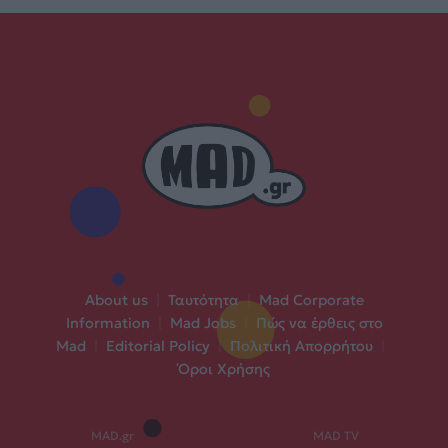
About us
|
Ταυτότητα
|
Mad Corporate
Information
|
Mad Jobs
|
Πώς να έρθεις στο
Mad
|
Editorial Policy
|
Πολιτική Απορρήτου
|
Όροι Χρήσης
MAD.gr
MAD TV