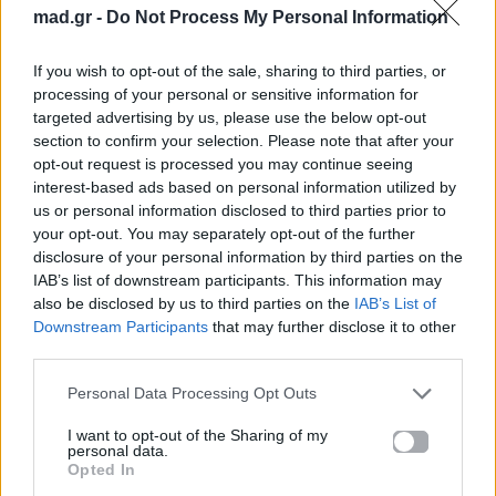
mad.gr -
Do Not Process My Personal Information
If you wish to opt-out of the sale, sharing to third parties, or
News
Corporate News
processing of your personal or sensitive information for
targeted advertising by us, please use the below opt-out
section to confirm your selection. Please note that after your
Πανελλαδικές 2026:
Μία κάρτα για όλες τις
opt-out request is processed you may continue seeing
Στην κορυφή των
προνοιακές παροχές!
βαθμολογιών η
interest-based ads based on personal information utilized by
Λαρισαία Ιωάννα
us or personal information disclosed to third parties prior to
Παπακώστα με 19.780
your opt-out. You may separately opt-out of the further
μόρια
disclosure of your personal information by third parties on the
IAB’s list of downstream participants. This information may
26.06.2026
26.06.2026
also be disclosed by us to third parties on the
IAB’s List of
Downstream Participants
that may further disclose it to other
third parties.
Personal Data Processing Opt Outs
I want to opt-out of the Sharing of my
personal data.
Opted In
Life
Life