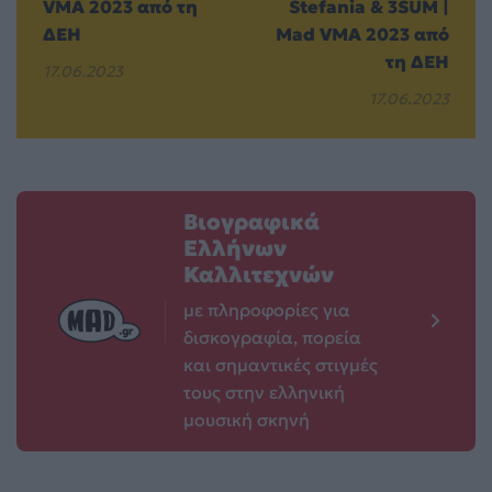
VMA 2023 από τη
Stefania & 3SUM |
ΔΕΗ
Mad VMA 2023 από
τη ΔΕΗ
17.06.2023
17.06.2023
Βιογραφικά
Ελλήνων
Καλλιτεχνών
με πληροφορίες για
δισκογραφία, πορεία
και σημαντικές στιγμές
τους στην ελληνική
μουσική σκηνή