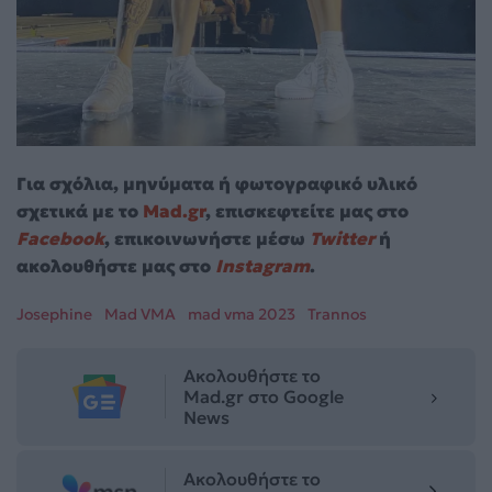
Για σχόλια, μηνύματα ή φωτογραφικό υλικό
σχετικά με το
Mad.gr
, επισκεφτείτε μας στο
Facebook
, επικοινωνήστε μέσω
Twitter
ή
ακολουθήστε μας στο
Instagram
.
Josephine
Mad VMA
mad vma 2023
Trannos
Ακολουθήστε το
Mad.gr στο Google
News
Ακολουθήστε το