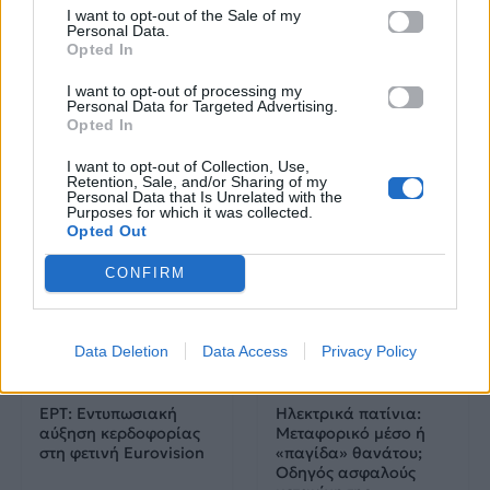
I want to opt-out of the Sale of my
Personal Data.
Πού να μην
AKTOR: Δίπλα στους
Opted In
κολυμπήσεις στην
νέους επιστήμονες με
Αττική: Οι 29
το πρόγραμμα
I want to opt-out of processing my
ακατάλληλες παραλίες
υποτροφιών
Personal Data for Targeted Advertising.
AKTOR4TheFuture
Opted In
I want to opt-out of Collection, Use,
25.06.2026
04.06.2026
Retention, Sale, and/or Sharing of my
Personal Data that Is Unrelated with the
Purposes for which it was collected.
Opted Out
CONFIRM
Data Deletion
Data Access
Privacy Policy
EUROVISION
Go out
ΕΡΤ: Εντυπωσιακή
Ηλεκτρικά πατίνια:
αύξηση κερδοφορίας
Μεταφορικό μέσο ή
στη φετινή Eurovision
«παγίδα» θανάτου;
Οδηγός ασφαλούς