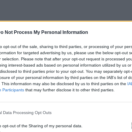
o Not Process My Personal Information
κορδά είχαν ιδιαίτερο ενδιαφέρον με τον ηθοποιό
to opt-out of the sale, sharing to third parties, or processing of your per
ς!
formation for targeted advertising by us, please use the below opt-out s
r selection. Please note that after your opt-out request is processed y
σιάστριας έγινε με τη γυναίκα του ηθοποιού να
eing interest-based ads based on personal information utilized by us or
disclosed to third parties prior to your opt-out. You may separately opt-
losure of your personal information by third parties on the IAB’s list of
. This information may also be disclosed by us to third parties on the
IA
Participants
that may further disclose it to other third parties.
l Data Processing Opt Outs
o opt-out of the Sharing of my personal data.