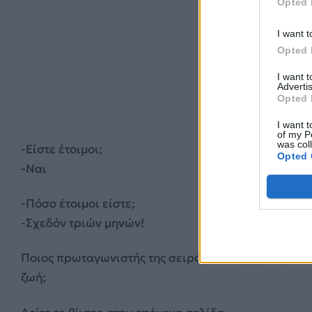
Opted 
I want t
Opted 
I want 
Advertis
Opted 
I want t
of my P
was col
-Είστε έτοιμοι;
Opted 
-Ναι
-Πόσο έτοιμοι είστε;
-Σχεδόν τριών μηνών!
Ποιος πρωταγωνιστής της σειράς “Κάτι χωρισμένα 
ζωή;