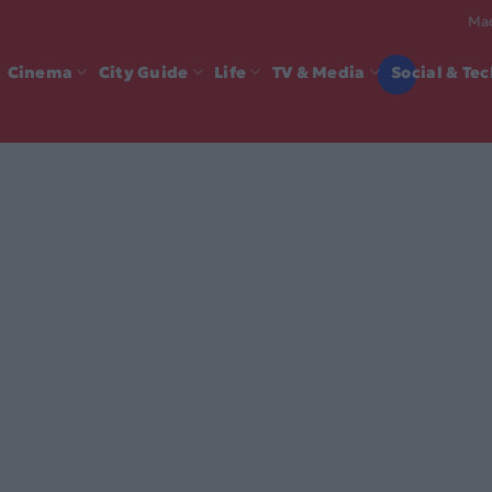
Mad
Cinema
City Guide
Life
TV & Media
Social & Te