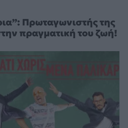
ρια”: Πρωταγωνιστής της
στην πραγματική του ζωή!