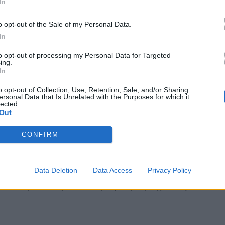
In
o opt-out of the Sale of my Personal Data.
In
to opt-out of processing my Personal Data for Targeted
ing.
In
o opt-out of Collection, Use, Retention, Sale, and/or Sharing
ersonal Data that Is Unrelated with the Purposes for which it
lected.
Out
CONFIRM
Data Deletion
Data Access
Privacy Policy
παλικάρια” θα γίνει πατέρας στην πραγματική του