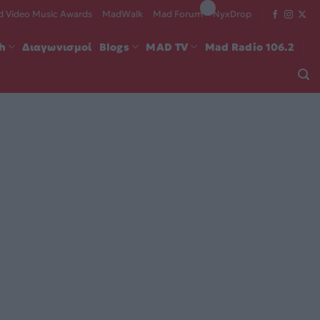
 Video Music Awards
MadWalk
Mad Forum
NyxDrop
ch
Διαγωνισμοί
Blogs
MAD TV
Mad Radio 106.2