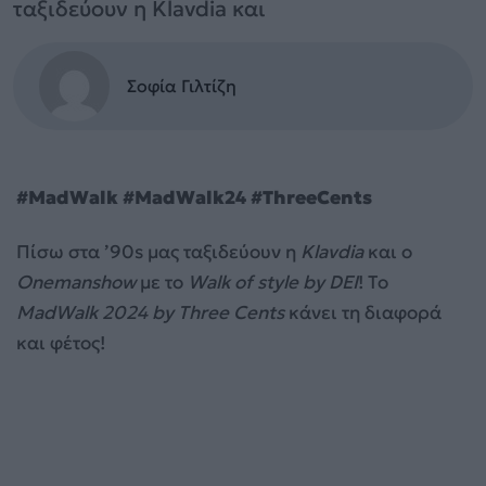
ταξιδεύουν η Klavdia και
Σοφία Γιλτίζη
#MadWalk #MadWalk24 #ThreeCents
Πίσω στα ’90s μας ταξιδεύουν η
Klavdia
και ο
Onemanshow
με το
Walk of style by DEI
! To
MadWalk 2024 by Three Cents
κάνει τη διαφορά
και φέτος!