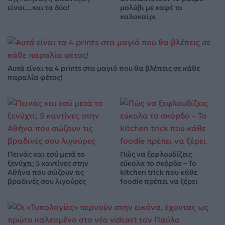
είναι…και τα δύο!
μολύβι με καφέ το
καλοκαίρι
Αυτά είναι τα 4 prints στα μαγιό που θα βλέπεις σε κάθε
παραλία φέτος!
Πεινάς και εσύ μετά το
Πώς να ξεφλουδίζεις
ξενύχτι; 5 καντίνες στην
εύκολα το σκόρδο – Το
Αθήνα που σώζουν τις
kitchen trick που κάθε
βραδινές σου λιγούρες
foodie πρέπει να ξέρει