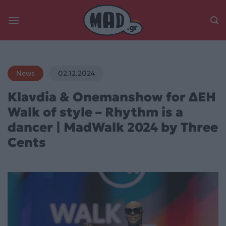
Skip
to
content
News
02.12.2024
Klavdia & Onemanshow for ΔΕΗ
Walk of style – Rhythm is a
dancer | MadWalk 2024 by Three
Cents