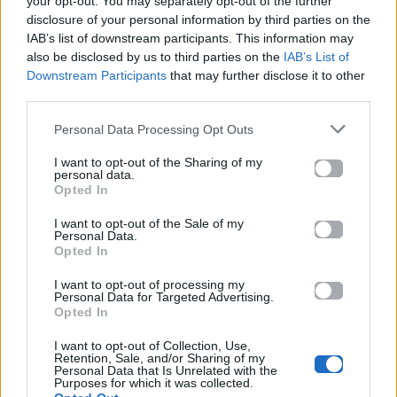
your opt-out. You may separately opt-out of the further
Life
Life
disclosure of your personal information by third parties on the
IAB’s list of downstream participants. This information may
also be disclosed by us to third parties on the
IAB’s List of
Πού να μην
AKTOR: Δίπλα στους
Downstream Participants
that may further disclose it to other
κολυμπήσεις στην
νέους επιστήμονες με
Αττική: Οι 29
το πρόγραμμα
third parties.
ακατάλληλες παραλίες
υποτροφιών
AKTOR4TheFuture
Personal Data Processing Opt Outs
I want to opt-out of the Sharing of my
25.06.2026
04.06.2026
personal data.
Opted In
I want to opt-out of the Sale of my
Personal Data.
Opted In
I want to opt-out of processing my
Personal Data for Targeted Advertising.
Opted In
EUROVISION
Go out
I want to opt-out of Collection, Use,
Retention, Sale, and/or Sharing of my
ΕΡΤ: Εντυπωσιακή
Ηλεκτρικά πατίνια:
Personal Data that Is Unrelated with the
αύξηση κερδοφορίας
Μεταφορικό μέσο ή
Purposes for which it was collected.
στη φετινή Eurovision
«παγίδα» θανάτου;