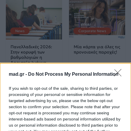
News
Corporate News
Πανελλαδικές 2026:
Μία κάρτα για όλες τις
Στην κορυφή των
προνοιακές παροχές!
βαθμολογιών η
Λαρισαία Ιωάννα
Παπακώστα με 19.780
μόρια
mad.gr -
Do Not Process My Personal Information
26.06.2026
26.06.2026
If you wish to opt-out of the sale, sharing to third parties, or
processing of your personal or sensitive information for
targeted advertising by us, please use the below opt-out
section to confirm your selection. Please note that after your
opt-out request is processed you may continue seeing
interest-based ads based on personal information utilized by
us or personal information disclosed to third parties prior to