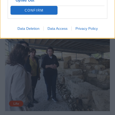
Opted Out
Οδηγός ασφαλούς
μετακίνησης
CONFIRM
20.05.2026
12.05.2026
Data Deletion
Data Access
Privacy Policy
Life