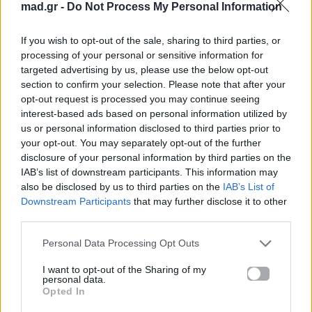
mad.gr -
Do Not Process My Personal Information
Μοιράσου αυτό το άρθρο
If you wish to opt-out of the sale, sharing to third parties, or
processing of your personal or sensitive information for
targeted advertising by us, please use the below opt-out
section to confirm your selection. Please note that after your
opt-out request is processed you may continue seeing
interest-based ads based on personal information utilized by
us or personal information disclosed to third parties prior to
Προηγούμενο
Επόμενο
your opt-out. You may separately opt-out of the further
disclosure of your personal information by third parties on the
IAB’s list of downstream participants. This information may
also be disclosed by us to third parties on the
IAB’s List of
Downstream Participants
that may further disclose it to other
third parties.
Personal Data Processing Opt Outs
Τάμτα: Κάνει την
18ο Φεστιβάλ
I want to opt-out of the Sharing of my
αρχή για το νέο
Ελληνικού
personal data.
μεγάλο μουσικό
Ντοκιμαντέρ-
Opted In
της project
docfest: Μια