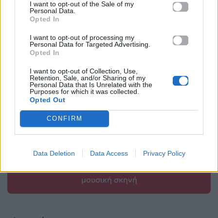
I want to opt-out of the Sale of my
βραδιά πολιτισμού
Personal Data.
20.11.2024
Opted In
και ιστορίας
21.11.2024
I want to opt-out of processing my
Personal Data for Targeted Advertising.
Opted In
I want to opt-out of Collection, Use,
Retention, Sale, and/or Sharing of my
Personal Data that Is Unrelated with the
Βιογραφικά
Purposes for which it was collected.
Opted Out
Ελλήνων
Καλλιτεχνών
CONFIRM
με πληροφορίες για
δισκογραφία, πορεία
Data Deletion
Data Access
Privacy Policy
και σημαντικές στιγμές
τους στην ελληνική
μουσική σκηνή