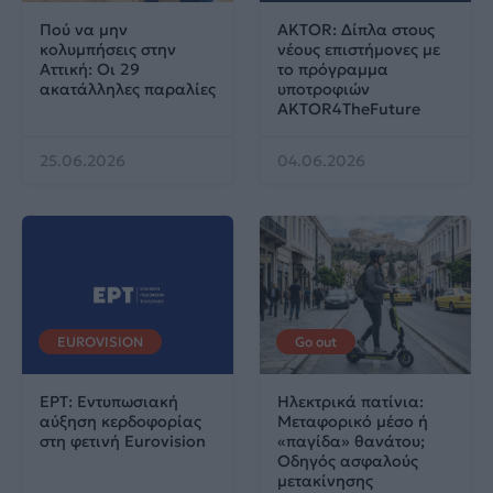
Πού να μην
AKTOR: Δίπλα στους
κολυμπήσεις στην
νέους επιστήμονες με
Αττική: Οι 29
το πρόγραμμα
ακατάλληλες παραλίες
υποτροφιών
AKTOR4TheFuture
25.06.2026
04.06.2026
EUROVISION
Go out
ΕΡΤ: Εντυπωσιακή
Ηλεκτρικά πατίνια:
αύξηση κερδοφορίας
Μεταφορικό μέσο ή
στη φετινή Eurovision
«παγίδα» θανάτου;
Οδηγός ασφαλούς
μετακίνησης