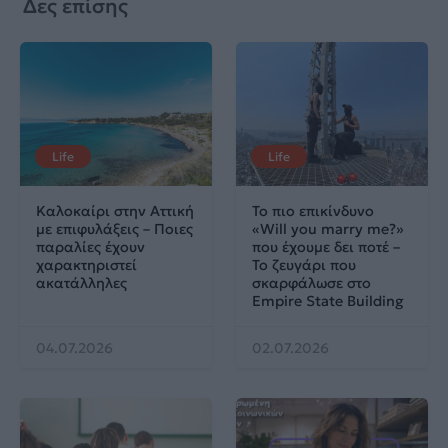
Δες επίσης
Life
Life
Καλοκαίρι στην Αττική
Το πιο επικίνδυνο
με επιφυλάξεις – Ποιες
«Will you marry me?»
παραλίες έχουν
που έχουμε δει ποτέ –
χαρακτηριστεί
Το ζευγάρι που
ακατάλληλες
σκαρφάλωσε στο
Empire State Building
04.07.2026
02.07.2026