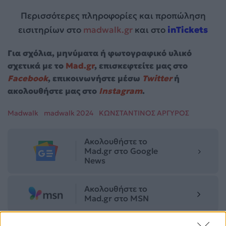
Περισσότερες πληροφορίες και προπώληση
εισιτηρίων στο
madwalk.gr
και στο
inTickets
Για σχόλια, μηνύματα ή φωτογραφικό υλικό
σχετικά με το
Mad.gr
, επισκεφτείτε μας στο
Facebook
, επικοινωνήστε μέσω
Twitter
ή
ακολουθήστε μας στο
Instagram
.
Madwalk
madwalk 2024
ΚΩΝΣΤΑΝΤΙΝΟΣ ΑΡΓΥΡΟΣ
Ακολουθήστε το
Mad.gr στο Google
News
Ακολουθήστε το
Mad.gr στο MSN