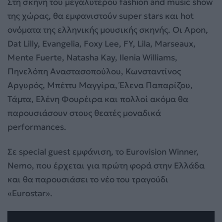
Στη σκηνή του μεγαλύτερου fashion and music show
της χώρας, θα εμφανιστούν super stars και hot
ονόματα της ελληνικής μουσικής σκηνής. Οι Apon,
Dat Lilly, Evangelia, Foxy Lee, FY, Lila, Marseaux,
Mente Fuerte, Natasha Kay, Ilenia Williams,
Πηνελόπη Αναστασοπούλου, Κωνσταντίνος
Αργυρός, Μπέττυ Μαγγίρα, Έλενα Παπαρίζου,
Τάμτα, Ελένη Φουρέιρα και πολλοί ακόμα θα
παρουσιάσουν στους θεατές μοναδικά
performances.
Σε special guest εμφάνιση, το Eurovision Winner,
Nemo, που έρχεται για πρώτη φορά στην Ελλάδα
και θα παρουσιάσει το νέο του τραγούδι
«Eurostar».