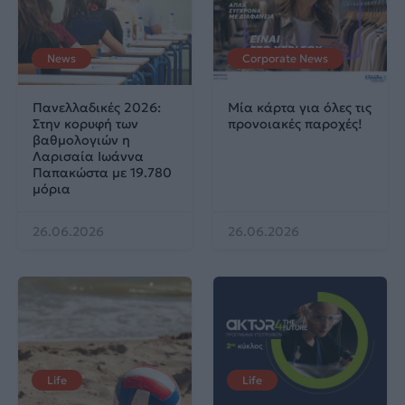
News
Corporate News
Πανελλαδικές 2026:
Μία κάρτα για όλες τις
Στην κορυφή των
προνοιακές παροχές!
βαθμολογιών η
Λαρισαία Ιωάννα
Παπακώστα με 19.780
μόρια
26.06.2026
26.06.2026
Life
Life