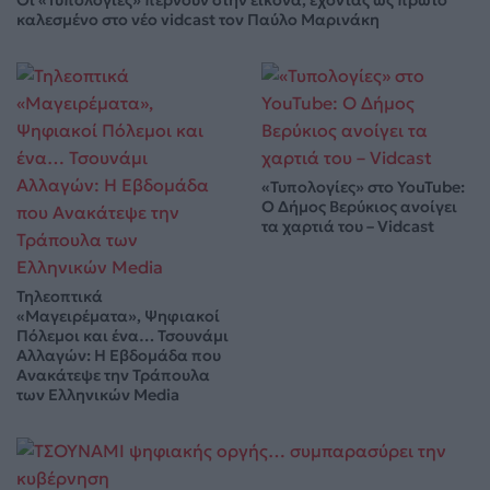
Οι «Τυπολογίες» περνούν στην εικόνα, έχοντας ως πρώτο
καλεσμένο στο νέο vidcast τον Παύλο Μαρινάκη
«Τυπολογίες» στο YouTube:
Ο Δήμος Βερύκιος ανοίγει
τα χαρτιά του – Vidcast
Τηλεοπτικά
«Μαγειρέματα», Ψηφιακοί
Πόλεμοι και ένα… Τσουνάμι
Αλλαγών: Η Εβδομάδα που
Ανακάτεψε την Τράπουλα
των Ελληνικών Media