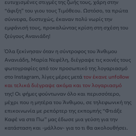
ευτυχισμένες στιγμές της ζωής τους, χάρη στην
“άφιξη” του γιου τους Τιμόθεου. Ωστόσο, τα πρώτα
σύννεφα, δυστυχώς, έκαναν πολύ νωρίς την
εμφάνισή τους, προκαλώντας κρίση στη σχέση του
ζεύγους Ανανιάδη!
Όλα ξεκίνησαν όταν η σύντροφος του Άνθιμου
Ανανιάδη, Μαρία Νεφέλη, διέγραψε τις κοινές τους
φωτογραφίες από τον προσωπικό της λογαριασμό
στο Instagram, λίγες μέρες μετά
τον έκανε unfollow
και τελικά διέγραψε ακόμα και τον λογαριασμό
της! Οι φήμες φούντωναν όλο και περισσότερο,
μέχρι που η μητέρα του Άνθιμου, σε τηλεφωνική της
επικοινωνία με ρεπόρτερ της εκπομπής “Φτιάξε
Καφέ να στα Πω” μας έδωσε μια γεύση για την
κατάσταση και -μάλλον- για το τι θα ακολουθήσει.