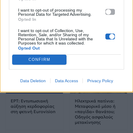
Πού να μην
AKTOR: Δίπλα στους
κολυμπήσεις στην
νέους επιστήμονες με
I want to opt-out of processing my
Αττική: Οι 29
το πρόγραμμα
Personal Data for Targeted Advertising.
ακατάλληλες παραλίες
υποτροφιών
Opted In
AKTOR4TheFuture
I want to opt-out of Collection, Use,
Retention, Sale, and/or Sharing of my
25.06.2026
04.06.2026
Personal Data that Is Unrelated with the
Purposes for which it was collected.
Opted Out
CONFIRM
Data Deletion
Data Access
Privacy Policy
EUROVISION
Go out
ΕΡΤ: Εντυπωσιακή
Ηλεκτρικά πατίνια:
αύξηση κερδοφορίας
Μεταφορικό μέσο ή
στη φετινή Eurovision
«παγίδα» θανάτου;
Οδηγός ασφαλούς
μετακίνησης