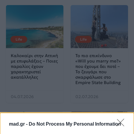
Life
Life
Καλοκαίρι στην Αττική
Το πιο επικίνδυνο
με επιφυλάξεις – Ποιες
«Will you marry me?»
παραλίες έχουν
που έχουμε δει ποτέ –
χαρακτηριστεί
Το ζευγάρι που
ακατάλληλες
σκαρφάλωσε στο
Empire State Building
04.07.2026
02.07.2026
mad.gr -
Do Not Process My Personal Information