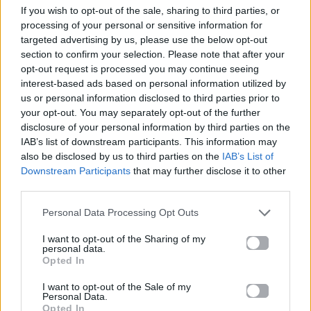
If you wish to opt-out of the sale, sharing to third parties, or
processing of your personal or sensitive information for
News
Corporate News
targeted advertising by us, please use the below opt-out
section to confirm your selection. Please note that after your
Πανελλαδικές 2026:
Μία κάρτα για όλες τις
opt-out request is processed you may continue seeing
Στην κορυφή των
προνοιακές παροχές!
interest-based ads based on personal information utilized by
βαθμολογιών η
us or personal information disclosed to third parties prior to
Λαρισαία Ιωάννα
your opt-out. You may separately opt-out of the further
Παπακώστα με 19.780
disclosure of your personal information by third parties on the
μόρια
IAB’s list of downstream participants. This information may
also be disclosed by us to third parties on the
IAB’s List of
26.06.2026
26.06.2026
Downstream Participants
that may further disclose it to other
third parties.
Personal Data Processing Opt Outs
I want to opt-out of the Sharing of my
personal data.
Opted In
Life
Life
I want to opt-out of the Sale of my
Personal Data.
Opted In