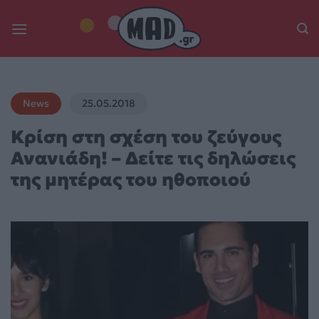
Skip
to
content
News
25.05.2018
Κρίση στη σχέση του ζεύγους
Ανανιάδη! – Δείτε τις δηλώσεις
της μητέρας του ηθοποιού