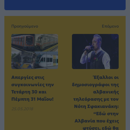
Προηγούμενο
Επόμενο
Απεργίες στις
Έξαλλοι οι
συγκοινωνίες την
δημοσιογράφοι της
Τετάρτη 30 και
αλβανικής
Πέμπτη 31 Μαΐου!
τηλεόρασης με τον
Νότη Σφακιανάκη:
25.05.2018
“Εδώ στην
Αλβανία που έχεις
φτύσει, εδώ θα