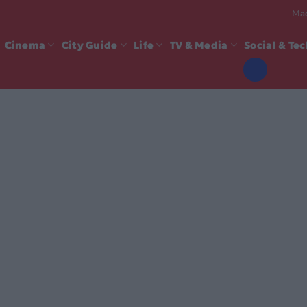
Mad
Cinema
City Guide
Life
TV & Media
Social & Te