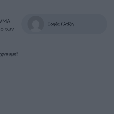
 VMA
Σοφία Γιλτίζη
ο των
άχνουμε!