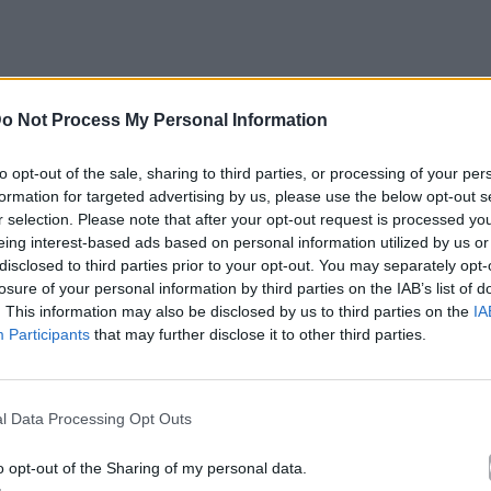
πρόσωπο των φετινών βραβείων! Μήπως είσαι εσύ
o Not Process My Personal Information
σει τα βραβεία για τους νικητές της μεγάλης
ng!
to opt-out of the sale, sharing to third parties, or processing of your per
formation for targeted advertising by us, please use the below opt-out s
r selection. Please note that after your opt-out request is processed y
υ, 16:00 – 19:00
eing interest-based ads based on personal information utilized by us or
disclosed to third parties prior to your opt-out. You may separately opt-
λειο Κρήτης (Λεωφ.
Κνωσού 123)
losure of your personal information by third parties on the IAB’s list of
angelis Nakis και Giannis Tsioras
. This information may also be disclosed by us to third parties on the
IA
Participants
that may further disclose it to other third parties.
l Data Processing Opt Outs
o opt-out of the Sharing of my personal data.