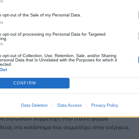
In
o opt-out of the Sale of my Personal Data.
In
to opt-out of processing my Personal Data for Targeted
ing.
In
emis Georgantas
o opt-out of Collection, Use, Retention, Sale, and/or Sharing
ersonal Data that Is Unrelated with the Purposes for which it
lected.
 FM 90.4
από
τις
15:00
Out
CONFIRM
ς τρεις πόλεις
(Ηράκλειο Κρήτης, Αθήνα και
videos των υποψηφίων και θα διαλέξουν τον τυχερό ή
ραβείων.
Data Deletion
Data Access
Privacy Policy
 να δηλώσουν συμμετοχή στην ειδική φόρμα
θείας στο κατάστημα που συμμετέχει στην ενέργεια.