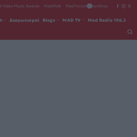
 Video Music Awards
MadWalk
Mad Forum
NyxDrop
ch
Διαγωνισμοί
Blogs
MAD TV
Mad Radio 106.2