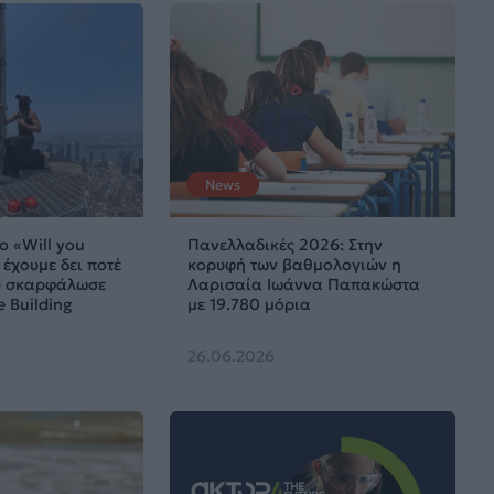
News
ο «Will you
Πανελλαδικές 2026: Στην
έχουμε δει ποτέ
κορυφή των βαθμολογιών η
ου σκαρφάλωσε
Λαρισαία Ιωάννα Παπακώστα
e Building
με 19.780 μόρια
26.06.2026