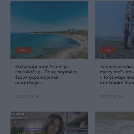
Life
Life
Καλοκαίρι στην Αττική με
Το πιο επικίνδυν
επιφυλάξεις – Ποιες παραλίες
marry me?» που 
έχουν χαρακτηριστεί
– Το ζευγάρι π
ακατάλληλες
στο Empire Stat
04.07.2026
02.07.2026