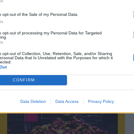
In
o opt-out of the Sale of my Personal Data.
τό το άρθρο
In
to opt-out of processing my Personal Data for Targeted
ing.
In
o opt-out of Collection, Use, Retention, Sale, and/or Sharing
ersonal Data that Is Unrelated with the Purposes for which it
lected.
Επόμενο
Out
CONFIRM
Data Deletion
Data Access
Privacy Policy