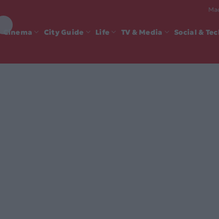
Mad
Cinema
City Guide
Life
TV & Media
Social & Te