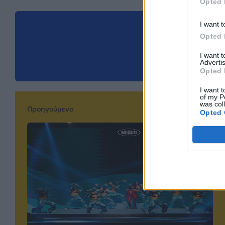
Opted 
I want t
Μοιράσου αυ
Opted 
I want 
Advertis
Opted 
I want t
of my P
was col
Προηγούμενο
Opted 