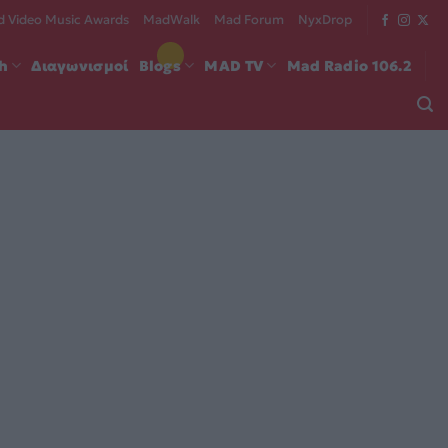
 Video Music Awards
MadWalk
Mad Forum
NyxDrop
ch
Διαγωνισμοί
Blogs
MAD TV
Mad Radio 106.2