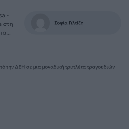
a -
Σοφία Γιλτίζη
a στη
α...
ό την ΔΕΗ σε μια μοναδική τριπλέτα τραγουδιών