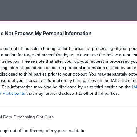
o Not Process My Personal Information
to opt-out of the sale, sharing to third parties, or processing of your per
formation for targeted advertising by us, please use the below opt-out s
κά με το
Mad.gr
, επισκεφτείτε μας στο
Facebook
,
r selection. Please note that after your opt-out request is processed y
eing interest-based ads based on personal information utilized by us or
το
Instagram
.
disclosed to third parties prior to your opt-out. You may separately opt-
losure of your personal information by third parties on the IAB’s list of
σία
. This information may also be disclosed by us to third parties on the
IA
Participants
that may further disclose it to other third parties.
le News
l Data Processing Opt Outs
o opt-out of the Sharing of my personal data.