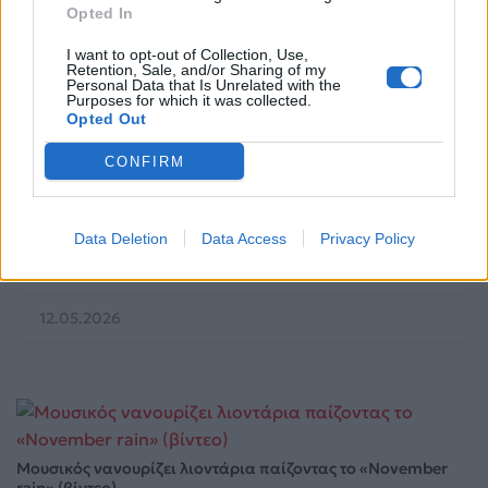
Opted In
I want to opt-out of Collection, Use,
Retention, Sale, and/or Sharing of my
Personal Data that Is Unrelated with the
Purposes for which it was collected.
Opted Out
CONFIRM
Life
Data Deletion
Data Access
Privacy Policy
Η αποκάλυψη του αιώνα στην Αμφίπολη: Ολόκληρος
ο Τύμβος Καστά «ζωντανεύει» ξανά
12.05.2026
Μουσικός νανουρίζει λιοντάρια παίζοντας το «November
rain» (βίντεο)