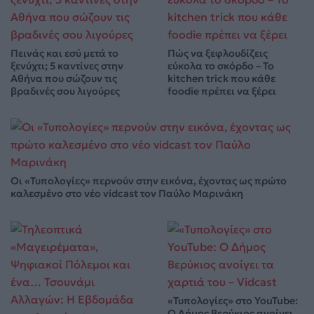
Πεινάς και εσύ μετά το
Πώς να ξεφλουδίζεις
ξενύχτι; 5 καντίνες στην
εύκολα το σκόρδο – Το
Αθήνα που σώζουν τις
kitchen trick που κάθε
βραδινές σου λιγούρες
foodie πρέπει να ξέρει
Οι «Τυπολογίες» περνούν στην εικόνα, έχοντας ως πρώτο
καλεσμένο στο νέο vidcast τον Παύλο Μαρινάκη
«Τυπολογίες» στο YouTube:
Ο Δήμος Βερύκιος ανοίγει