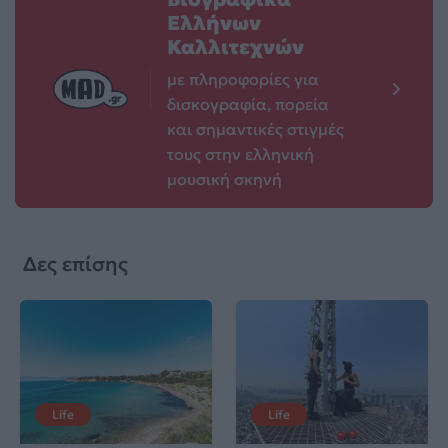
Ελλήνων
Καλλιτεχνών
με πληροφορίες για
δισκογραφία, πορεία
και σημαντικές στιγμές
τους στην ελληνική
μουσική σκηνή
Δες επίσης
Life
Life