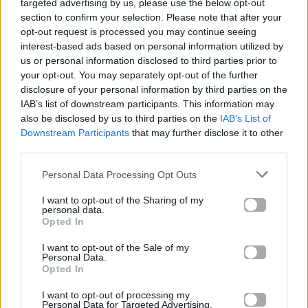
targeted advertising by us, please use the below opt-out
section to confirm your selection. Please note that after your
opt-out request is processed you may continue seeing
interest-based ads based on personal information utilized by
us or personal information disclosed to third parties prior to
your opt-out. You may separately opt-out of the further
EUROVISION
Go out
disclosure of your personal information by third parties on the
IAB’s list of downstream participants. This information may
also be disclosed by us to third parties on the
IAB’s List of
ΕΡΤ: Εντυπωσιακή
Ηλεκτρικά πατίνια:
αύξηση κερδοφορίας
Μεταφορικό μέσο ή
Downstream Participants
that may further disclose it to other
στη φετινή Eurovision
«παγίδα» θανάτου;
third parties.
Οδηγός ασφαλούς
μετακίνησης
Personal Data Processing Opt Outs
I want to opt-out of the Sharing of my
20.05.2026
12.05.2026
personal data.
Opted In
I want to opt-out of the Sale of my
Personal Data.
Opted In
I want to opt-out of processing my
Personal Data for Targeted Advertising.