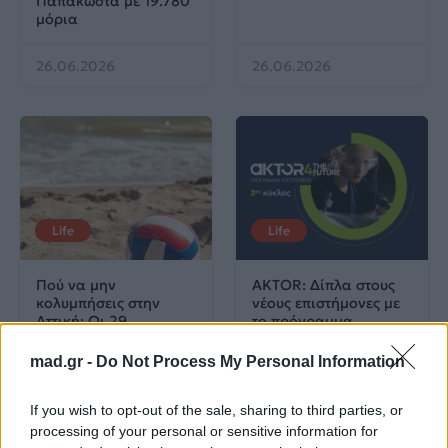
Παπακώστα με 19.780
μόρια
26.06.2026
26.06.2026
Life
Life
Πού να μην
AKTOR: Δίπλα στους
κολυμπήσεις στην
νέους επιστήμονες με
Αττική: Οι 29
το πρόγραμμα
ακατάλληλες παραλίες
υποτροφιών
AKTOR4TheFuture
mad.gr -
Do Not Process My Personal Information
25.06.2026
04.06.2026
If you wish to opt-out of the sale, sharing to third parties, or
processing of your personal or sensitive information for