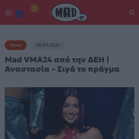
Skip
to
content
News
08.07.2024
Mad VMA24 από την ΔΕΗ |
Αναστασία – Σιγά το πράγμα