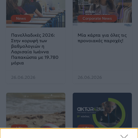
News
Corporate News
Πανελλαδικές 2026:
Μία κάρτα για όλες τις
Στην κορυφή των
προνοιακές παροχές!
βαθμολογιών η
Λαρισαία Ιωάννα
Παπακώστα με 19.780
μόρια
26.06.2026
26.06.2026
Life
Life