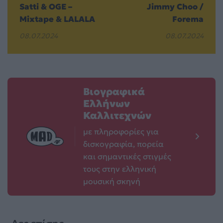
Satti & OGE –
Jimmy Choo /
Mixtape & LALALA
Forema
08.07.2024
08.07.2024
Βιογραφικά
Ελλήνων
Καλλιτεχνών
με πληροφορίες για
δισκογραφία, πορεία
και σημαντικές στιγμές
τους στην ελληνική
μουσική σκηνή