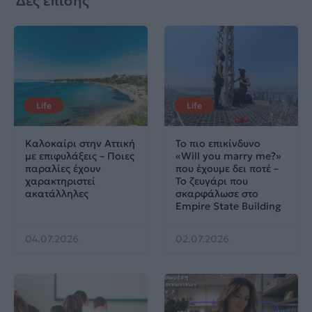
Δες επίσης
Life
Life
Καλοκαίρι στην Αττική
Το πιο επικίνδυνο
με επιφυλάξεις – Ποιες
«Will you marry me?»
παραλίες έχουν
που έχουμε δει ποτέ –
χαρακτηριστεί
Το ζευγάρι που
ακατάλληλες
σκαρφάλωσε στο
Empire State Building
04.07.2026
02.07.2026