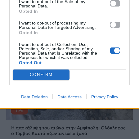
I want to opt-out of the Sale of my
Personal Data.
20.05.2026
12.05.2026
Opted In
I want to opt-out of processing my
Personal Data for Targeted Advertising.
Opted In
I want to opt-out of Collection, Use,
Retention, Sale, and/or Sharing of my
Personal Data that Is Unrelated with the
Purposes for which it was collected.
Opted Out
CONFIRM
Data Deletion
Data Access
Privacy Policy
Life
Η αποκάλυψη του αιώνα στην Αμφίπολη: Ολόκληρος
ο Τύμβος Καστά «ζωντανεύει» ξανά