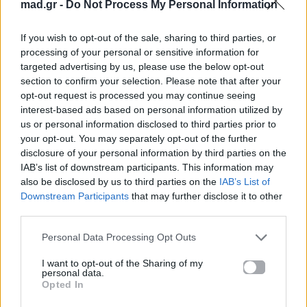
mad.gr -
Do Not Process My Personal Information
Πού να μην
AKTOR: Δίπλα στους
κολυμπήσεις στην
νέους επιστήμονες με
If you wish to opt-out of the sale, sharing to third parties, or
Αττική: Οι 29
το πρόγραμμα
ακατάλληλες παραλίες
υποτροφιών
processing of your personal or sensitive information for
AKTOR4TheFuture
targeted advertising by us, please use the below opt-out
section to confirm your selection. Please note that after your
opt-out request is processed you may continue seeing
25.06.2026
04.06.2026
interest-based ads based on personal information utilized by
us or personal information disclosed to third parties prior to
your opt-out. You may separately opt-out of the further
disclosure of your personal information by third parties on the
IAB’s list of downstream participants. This information may
also be disclosed by us to third parties on the
IAB’s List of
Downstream Participants
that may further disclose it to other
EUROVISION
Go out
third parties.
Personal Data Processing Opt Outs
ΕΡΤ: Εντυπωσιακή
Ηλεκτρικά πατίνια:
αύξηση κερδοφορίας
Μεταφορικό μέσο ή
I want to opt-out of the Sharing of my
στη φετινή Eurovision
«παγίδα» θανάτου;
personal data.
Οδηγός ασφαλούς
Opted In
μετακίνησης