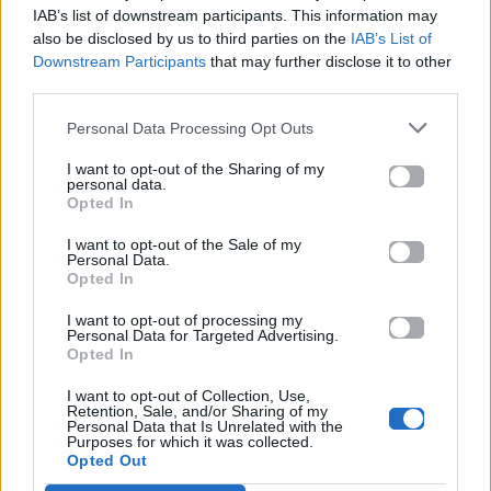
Πού να μην
AKTOR: Δίπλα στους
IAB’s list of downstream participants. This information may
κολυμπήσεις στην
νέους επιστήμονες με
also be disclosed by us to third parties on the
IAB’s List of
Αττική: Οι 29
το πρόγραμμα
Downstream Participants
that may further disclose it to other
ακατάλληλες παραλίες
υποτροφιών
third parties.
AKTOR4TheFuture
Personal Data Processing Opt Outs
25.06.2026
04.06.2026
I want to opt-out of the Sharing of my
personal data.
Opted In
I want to opt-out of the Sale of my
Personal Data.
Opted In
I want to opt-out of processing my
EUROVISION
Go out
Personal Data for Targeted Advertising.
Opted In
ΕΡΤ: Εντυπωσιακή
Ηλεκτρικά πατίνια:
I want to opt-out of Collection, Use,
αύξηση κερδοφορίας
Μεταφορικό μέσο ή
Retention, Sale, and/or Sharing of my
στη φετινή Eurovision
«παγίδα» θανάτου;
Personal Data that Is Unrelated with the
Οδηγός ασφαλούς
Purposes for which it was collected.
μετακίνησης
Opted Out