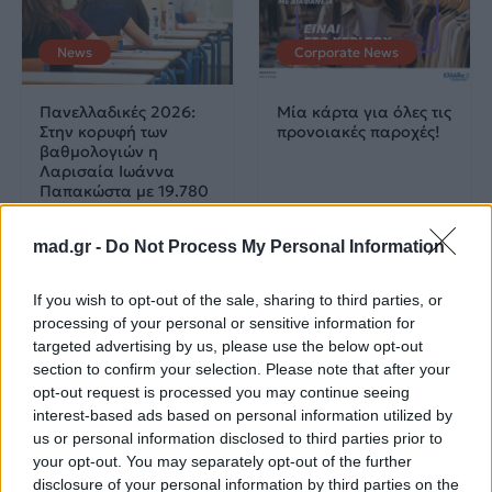
News
Corporate News
Πανελλαδικές 2026:
Μία κάρτα για όλες τις
Στην κορυφή των
προνοιακές παροχές!
βαθμολογιών η
Λαρισαία Ιωάννα
Παπακώστα με 19.780
μόρια
mad.gr -
Do Not Process My Personal Information
26.06.2026
26.06.2026
If you wish to opt-out of the sale, sharing to third parties, or
processing of your personal or sensitive information for
targeted advertising by us, please use the below opt-out
section to confirm your selection. Please note that after your
opt-out request is processed you may continue seeing
interest-based ads based on personal information utilized by
us or personal information disclosed to third parties prior to
Life
Life
your opt-out. You may separately opt-out of the further
disclosure of your personal information by third parties on the