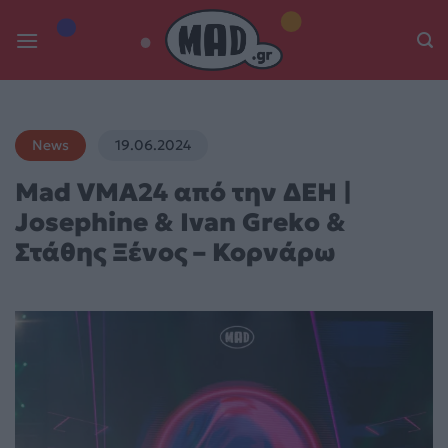
Skip
to
content
News
19.06.2024
Mad VMA24 από την ΔΕΗ |
Josephine & Ivan Greko &
Στάθης Ξένος – Κορνάρω