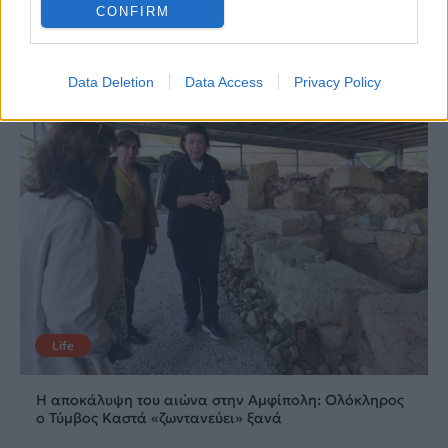
CONFIRM
20.05.2026
12.05.2026
Data Deletion
Data Access
Privacy Policy
Life
Η αποκάλυψη του αιώνα στην Αμφίπολη: Ολόκληρος
ο Τύμβος Καστά «ζωντανεύει» ξανά