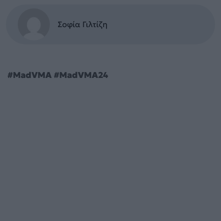
Σοφία Γιλτίζη
#MadVMA #MadVMA24