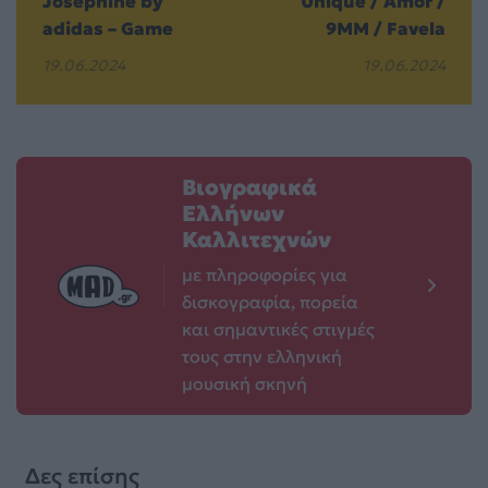
Josephine by
Unique / Amor /
adidas – Game
9MM / Favela
19.06.2024
19.06.2024
Βιογραφικά
Ελλήνων
Καλλιτεχνών
με πληροφορίες για
δισκογραφία, πορεία
και σημαντικές στιγμές
τους στην ελληνική
μουσική σκηνή
Δες επίσης