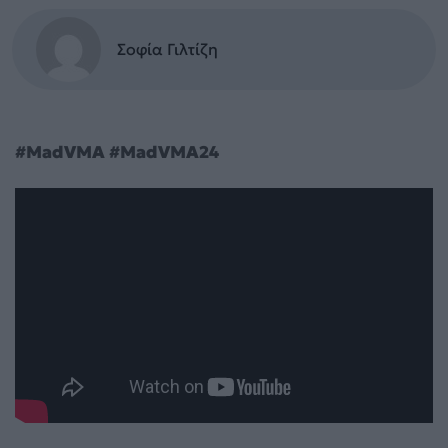
Σοφία Γιλτίζη
#MadVMA #MadVMA24