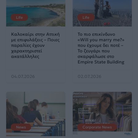
Life
Life
Καλοκαίρι στην Αττική
Το πιο επικίνδυνο
με επιφυλάξεις – Ποιες
«Will you marry me?»
παραλίες έχουν
που έχουμε δει ποτέ –
χαρακτηριστεί
Το ζευγάρι που
ακατάλληλες
σκαρφάλωσε στο
Empire State Building
04.07.2026
02.07.2026
News
Corporate News