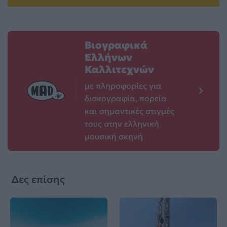
Βιογραφικά
Ελλήνων
Καλλιτεχνών
με πληροφορίες για
δισκογραφία, πορεία
και σημαντικές στιγμές
τους στην ελληνική
μουσική σκηνή
Δες επίσης