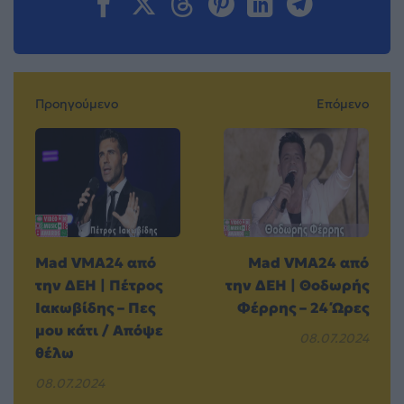
Προηγούμενο
Επόμενο
Mad VMA24 από
Mad VMA24 από
την ΔΕΗ | Πέτρος
την ΔΕΗ | Θοδωρής
Ιακωβίδης – Πες
Φέρρης – 24 Ώρες
μου κάτι / Απόψε
08.07.2024
θέλω
08.07.2024