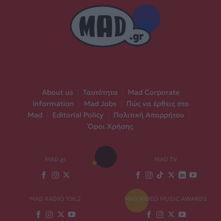
About us
|
Ταυτότητα
|
Mad Corporate
Information
|
Mad Jobs
|
Πώς να έρθεις στο
Mad
|
Editorial Policy
|
Πολιτική Απορρήτου
|
Όροι Χρήσης
MAD.gr
MAD TV
MAD RADIO 106,2
MAD VIDEO MUSIC AWARDS