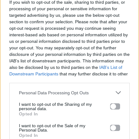
If you wish to opt-out of the sale, sharing to third parties, or
processing of your personal or sensitive information for
25.06.2026
04.06.2026
targeted advertising by us, please use the below opt-out
section to confirm your selection. Please note that after your
opt-out request is processed you may continue seeing
interest-based ads based on personal information utilized by
us or personal information disclosed to third parties prior to
your opt-out. You may separately opt-out of the further
disclosure of your personal information by third parties on the
IAB’s list of downstream participants. This information may
EUROVISION
Go out
also be disclosed by us to third parties on the
IAB’s List of
Downstream Participants
that may further disclose it to other
third parties.
ΕΡΤ: Εντυπωσιακή
Ηλεκτρικά πατίνια:
αύξηση κερδοφορίας
Μεταφορικό μέσο ή
Personal Data Processing Opt Outs
στη φετινή Eurovision
«παγίδα» θανάτου;
Οδηγός ασφαλούς
μετακίνησης
I want to opt-out of the Sharing of my
personal data.
Opted In
20.05.2026
12.05.2026
I want to opt-out of the Sale of my
Personal Data.
Opted In