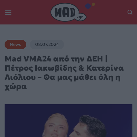
Skip
to
content
News
08.07.2024
Mad VMA24 από την ΔΕΗ |
Πέτρος Ιακωβίδης & Κατερίνα
Λιόλιου – Θα μας μάθει όλη η
χώρα