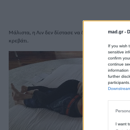
mad.gr -
D
Μάλιστα, η Λιν δεν δίστασε να δώσει στον Τύπο μί
κρεβάτι.
If you wish 
sensitive in
confirm you
continue se
information 
further disc
participants
Downstream 
Persona
I want t