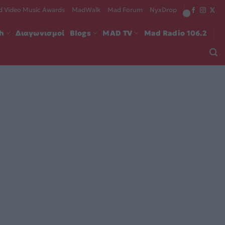
 Video Music Awards
MadWalk
Mad Forum
NyxDrop
ch
Διαγωνισμοί
Blogs
MAD TV
Mad Radio 106.2