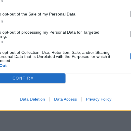
In
o opt-out of the Sale of my Personal Data.
In
ναι τα μακριά μαλλιά του, το look που είχε
to opt-out of processing my Personal Data for Targeted
ing.
, τα γυρίσματα της οποίας ξεκίνησαν τον Μάιο του
In
o opt-out of Collection, Use, Retention, Sale, and/or Sharing
ersonal Data that Is Unrelated with the Purposes for which it
lected.
Out
CONFIRM
Data Deletion
Data Access
Privacy Policy