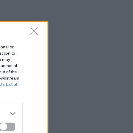
sonal or
ection to
ou may
 personal
out of the
 downstream
B’s List of