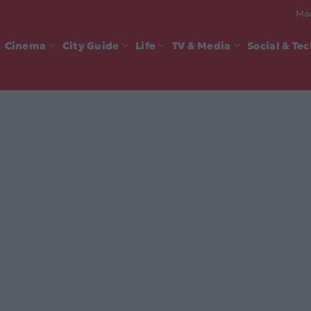
Mad
Cinema
City Guide
Life
TV & Media
Social & Te