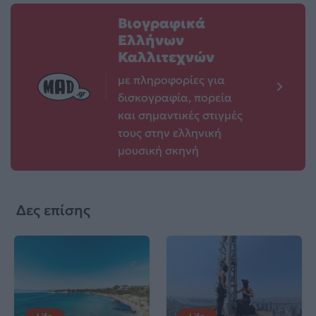
Βιογραφικά
Ελλήνων
Καλλιτεχνών
με πληροφορίες για
δισκογραφία, πορεία
και σημαντικές στιγμές
τους στην ελληνική
μουσική σκηνή
Δες επίσης