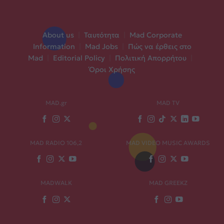
About us
|
Ταυτότητα
|
Mad Corporate
Information
|
Mad Jobs
|
Πώς να έρθεις στο
Mad
|
Editorial Policy
|
Πολιτική Απορρήτου
|
Όροι Χρήσης
MAD.gr
MAD TV
MAD RADIO 106,2
MAD VIDEO MUSIC AWARDS
MADWALK
MAD GREEKZ