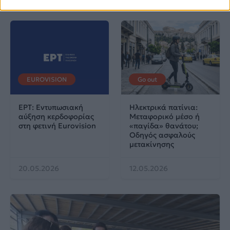
EUROVISION
Go out
ΕΡΤ: Εντυπωσιακή
Ηλεκτρικά πατίνια:
αύξηση κερδοφορίας
Μεταφορικό μέσο ή
στη φετινή Eurovision
«παγίδα» θανάτου;
Οδηγός ασφαλούς
μετακίνησης
20.05.2026
12.05.2026