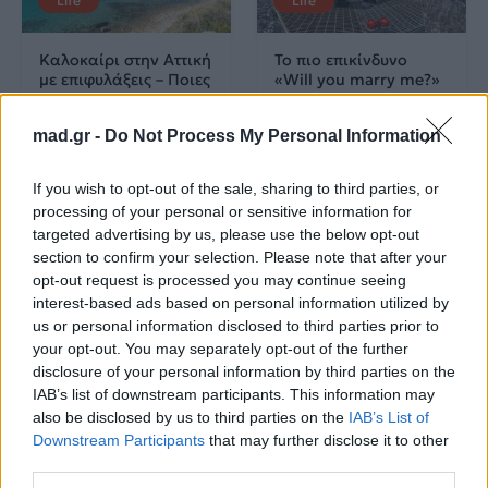
Life
Life
Καλοκαίρι στην Αττική
Το πιο επικίνδυνο
με επιφυλάξεις – Ποιες
«Will you marry me?»
παραλίες έχουν
που έχουμε δει ποτέ –
χαρακτηριστεί
Το ζευγάρι που
mad.gr -
Do Not Process My Personal Information
ακατάλληλες
σκαρφάλωσε στο
Empire State Building
If you wish to opt-out of the sale, sharing to third parties, or
04.07.2026
02.07.2026
processing of your personal or sensitive information for
targeted advertising by us, please use the below opt-out
section to confirm your selection. Please note that after your
opt-out request is processed you may continue seeing
interest-based ads based on personal information utilized by
us or personal information disclosed to third parties prior to
your opt-out. You may separately opt-out of the further
disclosure of your personal information by third parties on the
News
Corporate News
IAB’s list of downstream participants. This information may
also be disclosed by us to third parties on the
IAB’s List of
Downstream Participants
that may further disclose it to other
Πανελλαδικές 2026:
Μία κάρτα για όλες τις
third parties.
Στην κορυφή των
προνοιακές παροχές!
βαθμολογιών η