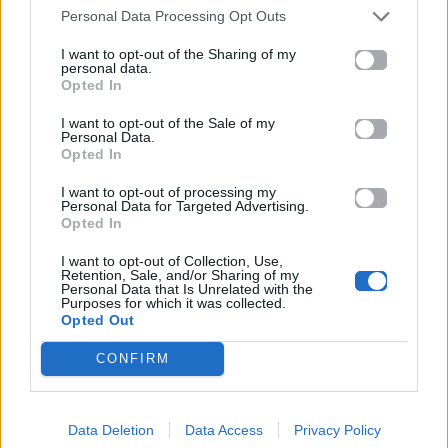
Λαρισαία Ιωάννα
Personal Data Processing Opt Outs
Παπακώστα με 19.780
μόρια
I want to opt-out of the Sharing of my
personal data.
Opted In
26.06.2026
26.06.2026
I want to opt-out of the Sale of my
Personal Data.
Opted In
I want to opt-out of processing my
Personal Data for Targeted Advertising.
Opted In
I want to opt-out of Collection, Use,
Life
Life
Retention, Sale, and/or Sharing of my
Personal Data that Is Unrelated with the
Purposes for which it was collected.
Πού να μην
AKTOR: Δίπλα στους
Opted Out
κολυμπήσεις στην
νέους επιστήμονες με
Αττική: Οι 29
το πρόγραμμα
CONFIRM
ακατάλληλες παραλίες
υποτροφιών
AKTOR4TheFuture
Data Deletion
Data Access
Privacy Policy
25.06.2026
04.06.2026