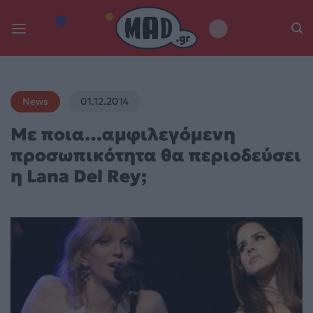
Skip
to
content
News
01.12.2014
Με ποια…αμφιλεγόμενη
προσωπικότητα θα περιοδεύσει
η Lana Del Rey;