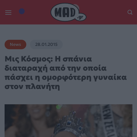
Skip
to
content
News
28.01.2015
Μις Κόσμος: Η σπάνια
διαταραχή από την οποία
πάσχει η ομορφότερη γυναίκα
στον πλανήτη