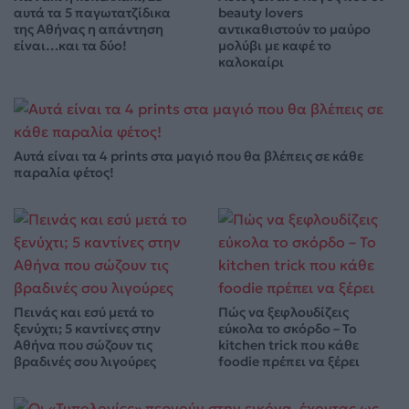
αυτά τα 5 παγωτατζίδικα
beauty lovers
της Αθήνας η απάντηση
αντικαθιστούν το μαύρο
είναι…και τα δύο!
μολύβι με καφέ το
καλοκαίρι
Αυτά είναι τα 4 prints στα μαγιό που θα βλέπεις σε κάθε
παραλία φέτος!
Πεινάς και εσύ μετά το
Πώς να ξεφλουδίζεις
ξενύχτι; 5 καντίνες στην
εύκολα το σκόρδο – Το
Αθήνα που σώζουν τις
kitchen trick που κάθε
βραδινές σου λιγούρες
foodie πρέπει να ξέρει