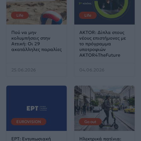
Life
Life
Πού να μην
AKTOR: Δίπλα στους
κολυμπήσεις στην
νέους επιστήμονες με
Αττική: Οι 29
το πρόγραμμα
ακατάλληλες παραλίες
υποτροφιών
AKTOR4TheFuture
25.06.2026
04.06.2026
EUROVISION
Go out
ΕΡΤ: Εντυπωσιακή
Ηλεκτρικά πατίνια: