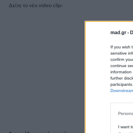
Δείτε το νέο video clip:
mad.gr -
D
If you wish 
sensitive in
confirm you
continue se
information 
further disc
participants
Downstream 
Persona
I want t