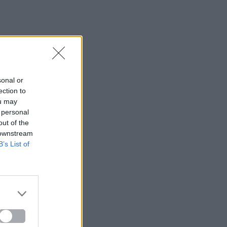
sonal or
ection to
ou may
 personal
out of the
 downstream
B’s List of