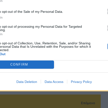
κά με το
Mad.gr
, επισκεφτείτε μας στο
Facebook
,
In
το
Instagram
.
o opt-out of the Sale of my Personal Data.
In
le News
to opt-out of processing my Personal Data for Targeted
ing.
In
o opt-out of Collection, Use, Retention, Sale, and/or Sharing
ersonal Data that Is Unrelated with the Purposes for which it
lected.
Out
CONFIRM
τό το άρθρο
Data Deletion
Data Access
Privacy Policy
Επόμενο