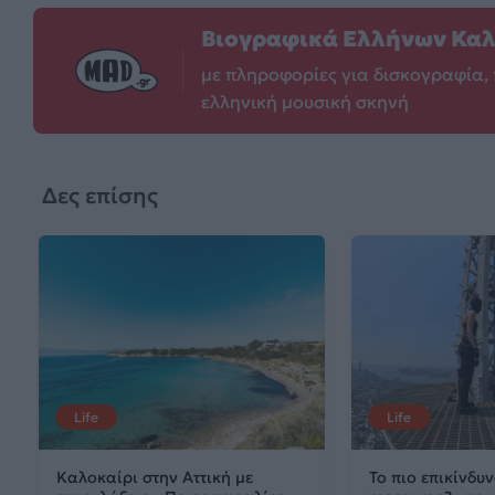
Βιογραφικά Ελλήνων Κα
με πληροφορίες για δισκογραφία, 
ελληνική μουσική σκηνή
Δες επίσης
Life
Life
Καλοκαίρι στην Αττική με
Το πιο επικίνδυν