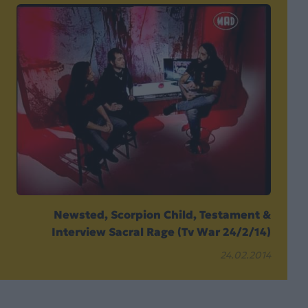
Νewsted, Scorpion Child, Testament &
Interview Sacral Rage (Tv War 24/2/14)
24.02.2014