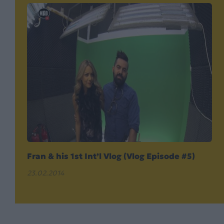
Fran & his 1st Int’l Vlog (Vlog Episode #5)
23.02.2014