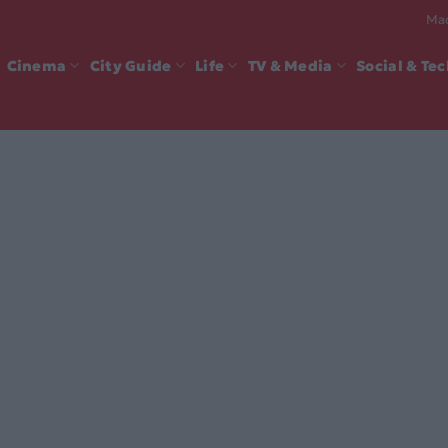
Mad
Cinema
City Guide
Life
TV & Media
Social & Te