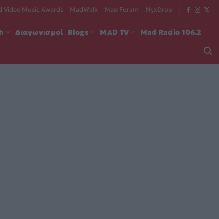
 Video Music Awards
MadWalk
Mad Forum
NyxDrop
ch
Διαγωνισμοί
Blogs
MAD TV
Mad Radio 106.2