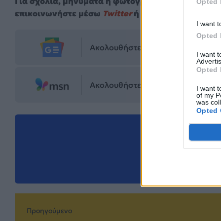
Για σχόλια, μηνύματα ή φωτογραφικό υλικό σχετι
Opted 
επικοινωνήστε μέσω
Twitter
ή ακολουθήστε μας σ
I want t
Opted 
Ακολουθήστε το Mad.gr στο Goog
I want 
Advertis
Opted 
Ακολουθήστε το Mad.gr στο MSN
I want t
of my P
was col
Opted 
Μοιράσου αυ
Προηγούμενο