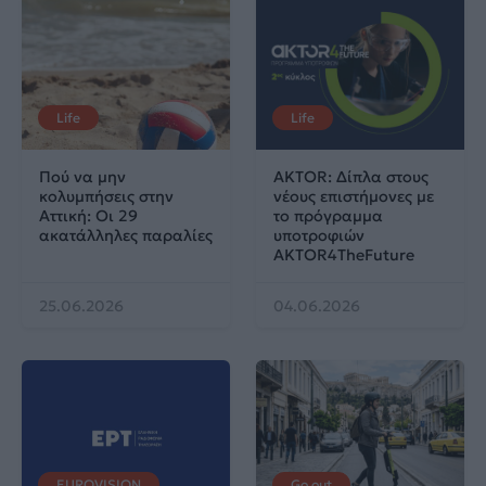
Life
Life
Πού να μην
AKTOR: Δίπλα στους
κολυμπήσεις στην
νέους επιστήμονες με
Αττική: Οι 29
το πρόγραμμα
ακατάλληλες παραλίες
υποτροφιών
AKTOR4TheFuture
25.06.2026
04.06.2026
EUROVISION
Go out