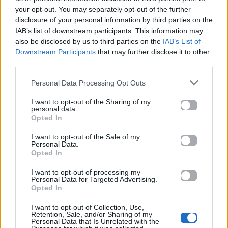
και σημαντικές στιγμές
your opt-out. You may separately opt-out of the further
τους στην ελληνική
disclosure of your personal information by third parties on the
μουσική σκηνή
IAB’s list of downstream participants. This information may
also be disclosed by us to third parties on the
IAB’s List of
Downstream Participants
that may further disclose it to other
third parties.
Δες επίσης
Personal Data Processing Opt Outs
I want to opt-out of the Sharing of my
personal data.
Opted In
I want to opt-out of the Sale of my
Personal Data.
Life
Life
Opted In
I want to opt-out of processing my
Καλοκαίρι στην Αττική
Το πιο επικίνδυνο
Personal Data for Targeted Advertising.
με επιφυλάξεις – Ποιες
«Will you marry me?»
Opted In
παραλίες έχουν
που έχουμε δει ποτέ –
χαρακτηριστεί
Το ζευγάρι που
I want to opt-out of Collection, Use,
ακατάλληλες
σκαρφάλωσε στο
Retention, Sale, and/or Sharing of my
Personal Data that Is Unrelated with the
Empire State Building