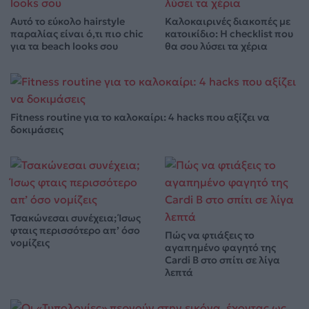
Αυτό το εύκολο hairstyle
Καλοκαιρινές διακοπές με
παραλίας είναι ό,τι πιο chic
κατοικίδιο: Η checklist που
για τα beach looks σου
θα σου λύσει τα χέρια
Fitness routine για το καλοκαίρι: 4 hacks που αξίζει να
δοκιμάσεις
Τσακώνεσαι συνέχεια; Ίσως
φταις περισσότερο απ’ όσο
Πώς να φτιάξεις το
νομίζεις
αγαπημένο φαγητό της
Cardi B στο σπίτι σε λίγα
λεπτά