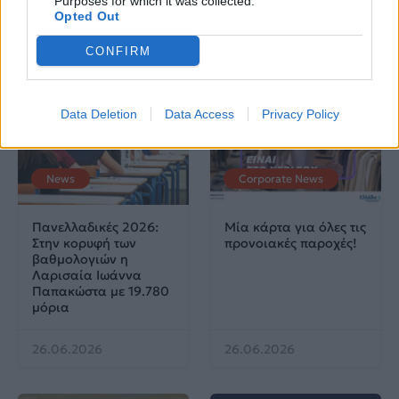
Purposes for which it was collected.
Opted Out
04.07.2026
02.07.2026
CONFIRM
Data Deletion
Data Access
Privacy Policy
News
Corporate News
Πανελλαδικές 2026:
Μία κάρτα για όλες τις
Στην κορυφή των
προνοιακές παροχές!
βαθμολογιών η
Λαρισαία Ιωάννα
Παπακώστα με 19.780
μόρια
26.06.2026
26.06.2026