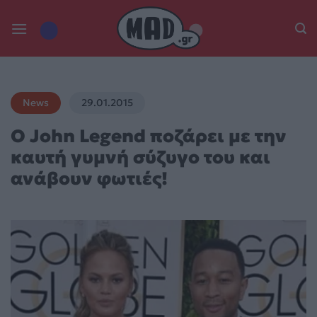
Skip
to
content
News
29.01.2015
Ο John Legend ποζάρει με την
καυτή γυμνή σύζυγο του και
ανάβουν φωτιές!