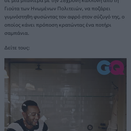
σε μία μπανιέρα με την 28χρονη καλλονή από τη
Γιούτα των Ηνωμένων Πολιτειών, να ποζάρει
γυμνόστηθη φυσώντας τον αφρό στον σύζυγό της, ο
οποίος κάνει πρόποση κρατώντας ένα ποτήρι
σαμπάνια.
Δείτε τους: