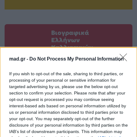
Βιογραφικά
Ελλήνων
Καλλιτεχνών
με πληροφορίες για
mad.gr -
Do Not Process My Personal Information
δισκογραφία, πορεία
και σημαντικές στιγμές
If you wish to opt-out of the sale, sharing to third parties, or
τους στην ελληνική
processing of your personal or sensitive information for
targeted advertising by us, please use the below opt-out
μουσική σκηνή
section to confirm your selection. Please note that after your
opt-out request is processed you may continue seeing
interest-based ads based on personal information utilized by
us or personal information disclosed to third parties prior to
Δες επίσης
your opt-out. You may separately opt-out of the further
disclosure of your personal information by third parties on the
IAB’s list of downstream participants. This information may