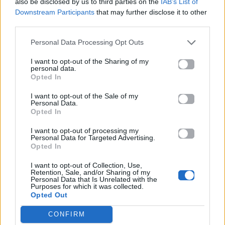
also be disclosed by us to third parties on the
IAB’s List of
Downstream Participants
that may further disclose it to other
third parties.
Life
Life
Personal Data Processing Opt Outs
I want to opt-out of the Sharing of my
Καλοκαίρι στην Αττική
Το πιο επικίνδυνο
personal data.
με επιφυλάξεις – Ποιες
«Will you marry me?»
Opted In
παραλίες έχουν
που έχουμε δει ποτέ –
χαρακτηριστεί
Το ζευγάρι που
I want to opt-out of the Sale of my
ακατάλληλες
σκαρφάλωσε στο
Personal Data.
Empire State Building
Opted In
I want to opt-out of processing my
04.07.2026
02.07.2026
Personal Data for Targeted Advertising.
Opted In
I want to opt-out of Collection, Use,
Retention, Sale, and/or Sharing of my
Personal Data that Is Unrelated with the
Purposes for which it was collected.
Opted Out
CONFIRM
News
Corporate News