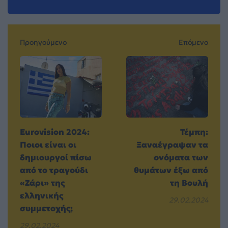
Προηγούμενο
Επόμενο
Eurovision 2024:
Τέμπη:
Ποιοι είναι οι
Ξαναέγραψαν τα
δημιουργοί πίσω
ονόματα των
από το τραγούδι
θυμάτων έξω από
«Ζάρι» της
τη Βουλή
ελληνικής
29.02.2024
συμμετοχής;
29.02.2024