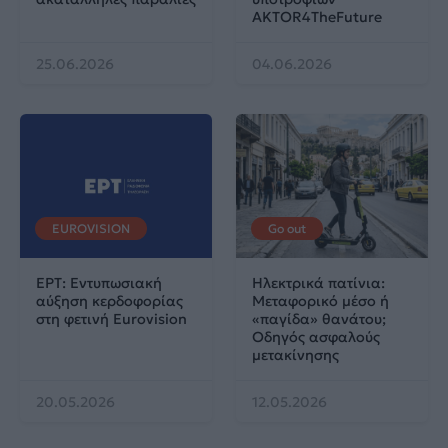
AKTOR4TheFuture
25.06.2026
04.06.2026
EUROVISION
Go out
ΕΡΤ: Εντυπωσιακή
Ηλεκτρικά πατίνια:
αύξηση κερδοφορίας
Μεταφορικό μέσο ή
στη φετινή Eurovision
«παγίδα» θανάτου;
Οδηγός ασφαλούς
μετακίνησης
20.05.2026
12.05.2026